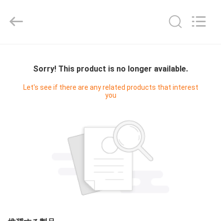
-
2025
Shenzhen
Fivision
Digital
Technology
Co.,Ltd.
家
All
Rights
Reserved.
Sorry! This product is no longer available.
Developed
by
ECER
プ
Let's see if there are any related products that interest
you
ロ
ダ
ク
ト
私