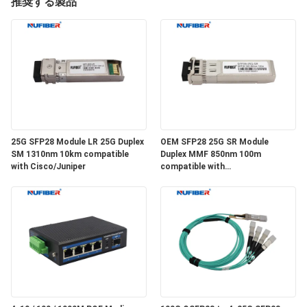
達
推奨する製品
に
つ
い
て
25G SFP28 Module LR 25G Duplex
OEM SFP28 25G SR Module
工
SM 1310nm 10km compatible
Duplex MMF 850nm 100m
with Cisco/Juniper
compatible with
場
Cisco/Huawei/H3C
旅
行
品