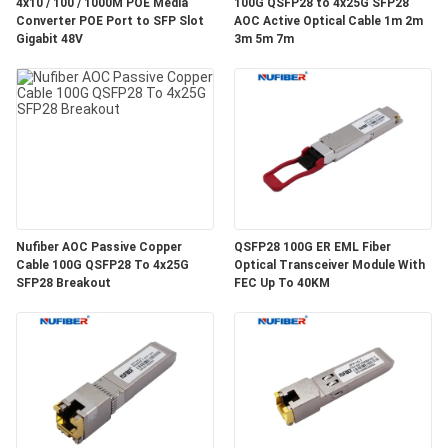
質
4x10 / 100 / 1000M POE Media
100G QSFP28 to 4x25G SFP28
Converter POE Port to SFP Slot
AOC Active Optical Cable 1m 2m
Gigabit 48V
3m 5m 7m
管
理
私
達
に
Nufiber AOC Passive Copper
QSFP28 100G ER EML Fiber
Cable 100G QSFP28 To 4x25G
Optical Transceiver Module With
連
SFP28 Breakout
FEC Up To 40KM
絡
し
な
さ