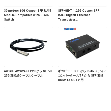
い
30 meters 10G Copper SFP RJ45
SFP-GE-T 1.25G Copper SFP
Module Compatible With Cisco
RJ45 Gigabit Ethernet
Switch
Transceiver
ニ
SGMII/SERDES/100BASE-FX
Copper Module
ュ
ー
ス
引
AWG30 AWG24 SFP28 から SFP28
ギガビット SFP から RJ45 メディア
25G 直接続ケーブルケーブル
コンバーター, UTP から SFP 変換
DC5V 1A CCTV 用
用
を
要