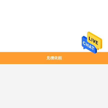
求
し
な
さ
い
地
見積依頼
人気カテゴリ
すべて
図
1.25G SFPのトラン
銅モジュール
シーバー
プ
10G SFP+のトランシ
10G XFPのトランシ
ラ
ーバー
ーバー
イ
25G SFP28のトラン
40G QSFP+のトラン
シーバー
シーバー