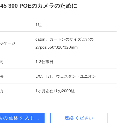
J45 300 POEのカメラのために
1組
caton、カートンのサイズごとの
ッケージ:
27pcs:550*320*320mm
間:
1-3仕事日
法:
L/C、T/T、ウェスタン・ユニオン
力:
1ヶ月あたりの2000組
 の 価格 を 入手 する
連絡 ください