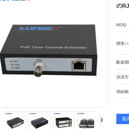
のR
MOQ:
標準パ
配達期
決済方
供給能
最高