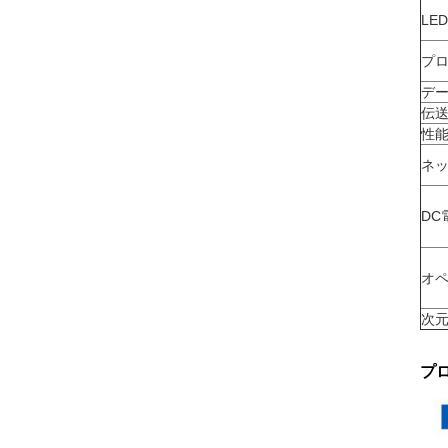
LE
プ
デ
伝
性
ネ
DC
オ
次
プ