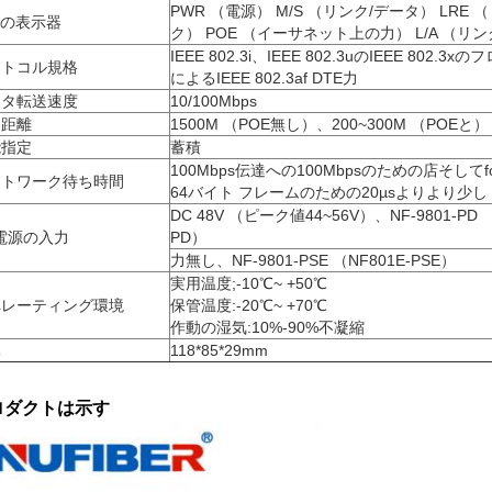
PWR （電源） M/S （リンク/データ） LRE 
Dの表示器
ク） POE （イーサネット上の力） L/A （リ
IEEE 802.3i、IEEE 802.3uのIEEE 802.3
ロトコル規格
によるIEEE 802.3af DTE力
ータ転送速度
10/100Mbps
送距離
1500M （POE無し）、200~300M （POEと）
能指定
蓄積
100Mbps伝達への100Mbpsのための店そしてfo
ットワーク待ち時間
64バイト フレームのための20µsよりより少し
DC 48V （ピーク値44~56V）、NF-9801-PD （
電源の入力
PD）
力無し、NF-9801-PSE （NF801E-PSE）
実用温度;-10℃~ +50℃
ペレーティング環境
保管温度:-20℃~ +70℃
作動の湿気:10%-90%不凝縮
元
118*85*29mm
ロダクトは示す