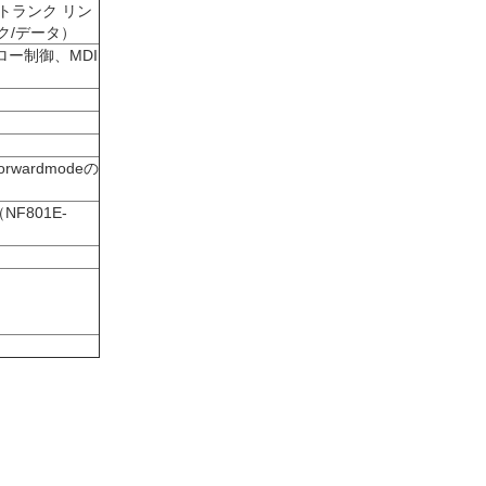
（トランク リン
ンク/データ）
xのフロー制御、MDI
rwardmodeの
NF801E-