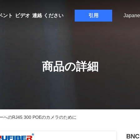
ベント
ビデオ
連絡 ください
引用
Japane
商品の詳細
のRJ45 300 POEのカメラのために
BN