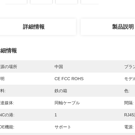
詳細情報
製品説明
詳細情報
起源の場所
中国
ブラ
証明
CE FCC ROHS
モデ
料:
鉄の箱
色:
達媒体:
同軸ケーブル
間隔:
NCの港:
1
RJ45
OE機能:
サポート
電源: