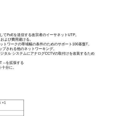
してPoEを送信する改宗者のイーサネットUTP。
とおよび費用避ける。
ネットワークの帯域幅の条件のためのサポート100基盤T。
トアップされる他のネットワーキング。
Pデジタル システムにアナログCCTVの取付けを改装するため
-T --を拡張する
-十分に。
5 ×1