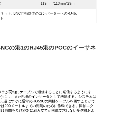
:
119mm*113mm*29mm
サネット
, 
BNC同軸媒体のコンバーターへのRJ45
, 
ット
 BNCの港1のRJ45港のPOCのイーサネ
はIPのカメラが同軸にケーブルで通信することに送信するようにす
うにし、またPoEのインサータとして機能する。システムは
oE道にすぐに通常のRG59Uの同軸ケーブルを回すことがで
ーは200メートルまでの間隔のために作動できる。同軸エク
け据え付け時間を及び絶対に組み立てか構成要求しない受信機およ