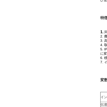
び送
特
1.
2.
3.
4.
5.
に変
6.
7.
変
イ
伝