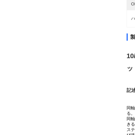
O
ハ
1
ッ
記
同軸
る。
同軸
きる
ステ