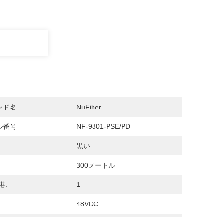
ンド名
NuFiber
ル番号
NF-9801-PSE/PD
黒い
300メートル
港:
1
48VDC