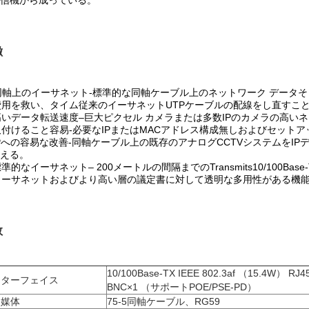
信機から成っている。
徴
同軸上のイーサネット-標準的な同軸ケーブル上のネットワーク データそ
 費用を救い、タイム従来のイーサネットUTPケーブルの配線をし直すこ
 高いデータ転送速度–巨大ピクセル カメラまたは多数IPのカメラの高い
 取付けること容易-必要なIPまたはMACアドレス構成無しおよびセッ
 IPへの容易な改善-同軸ケーブル上の既存のアナログCCTVシステムをI
える。
 標準的なイーサネット– 200メートルの間隔までのTransmits10/100Base
 イーサネットおよびより高い層の議定書に対して透明な多用性がある機能
数
10/100Base-TX IEEE 802.3af （15.4W） RJ4
ンターフェイス
BNC×1 （サポートPOE/PSE-PD）
達媒体
75-5同軸ケーブル、RG59