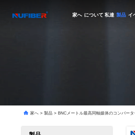
家へ
について 私達
製品
イ
家へ
>
製品
>
BNCメートル最高同軸媒体のコンバーターへ
製品