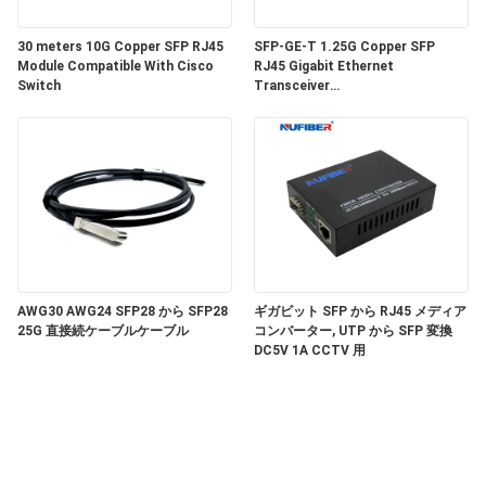
い
30 meters 10G Copper SFP RJ45
SFP-GE-T 1.25G Copper SFP
Module Compatible With Cisco
RJ45 Gigabit Ethernet
Switch
Transceiver
ニ
SGMII/SERDES/100BASE-FX
Copper Module
ュ
ー
ス
引
AWG30 AWG24 SFP28 から SFP28
ギガビット SFP から RJ45 メディア
25G 直接続ケーブルケーブル
コンバーター, UTP から SFP 変換
DC5V 1A CCTV 用
用
を
要