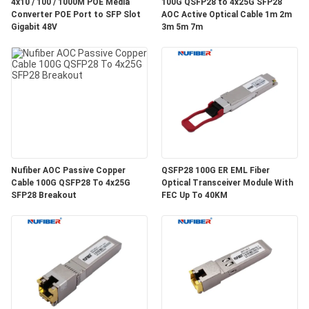
質
4x10 / 100 / 1000M POE Media
100G QSFP28 to 4x25G SFP28
Converter POE Port to SFP Slot
AOC Active Optical Cable 1m 2m
Gigabit 48V
3m 5m 7m
管
理
私
達
に
Nufiber AOC Passive Copper
QSFP28 100G ER EML Fiber
Cable 100G QSFP28 To 4x25G
Optical Transceiver Module With
連
SFP28 Breakout
FEC Up To 40KM
絡
し
な
さ