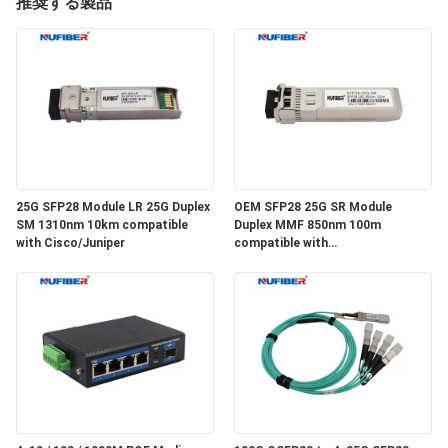
達
推奨する製品
に
つ
い
て
25G SFP28 Module LR 25G Duplex
OEM SFP28 25G SR Module
工
SM 1310nm 10km compatible
Duplex MMF 850nm 100m
with Cisco/Juniper
compatible with
場
Cisco/Huawei/H3C
旅
行
品