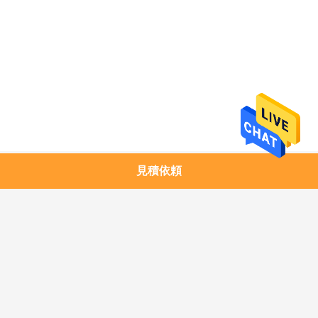
求
し
な
さ
い
地
見積依頼
人気カテゴリ
すべて
図
1.25G SFPのトラン
銅モジュール
シーバー
プ
10G SFP+のトランシ
10G XFPのトランシ
ラ
ーバー
ーバー
イ
25G SFP28のトラン
40G QSFP+のトラン
シーバー
シーバー