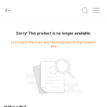
-
2025
Shenzhen
Fivision
Digital
Technology
Co.,Ltd.
家
All
Rights
Reserved.
Sorry! This product is no longer available.
Developed
by
ECER
プ
Let's see if there are any related products that interest
you
ロ
ダ
ク
ト
私