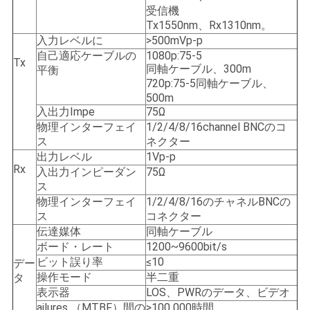
バ
受信機
Tx1550nm、Rx1310nm。
シ
入力レベルに
>500mVp-p
自己適応ケーブルの
1080p:75-5
ー
Tx
同軸ケーブル、300m
平衡
720p:75-5同軸ケーブル、
ポ
500m
入出力Impe
75Ω
リ
物理インターフェイ
1/2/4/8/16channel BNCのコ
ス
ネクター
シ
出力レベル
1Vp-p
Rx
入出力インピーダン
75Ω
ー
ス
物理インターフェイ
1/2/4/8/16のチャネルBNCの
ス
コネクター
伝達媒体
同軸ケーブル
ボード・レート
1200~9600bit/s
ビット誤り率
≤10
デー
操作モード
半二重
タ
表示器
LOS、PWRのデータ、ビデオ
ailures （MTBF）間の
>100 000時間