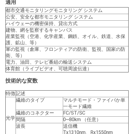
求
適用
都市交通モニタリングモニタリング システム
し
公安、安全な都市モニタリング システム
な
ハイウェーの機密保持、貸出方式
建物、網を監察するキャンパス
さ
産業監視（空港、化学産業、鋼鉄、オイル、鉄道、水保
護、鉱山、等）
い
軍の監視（倉庫、フロンティアの防衛、監視、国家の防
衛、等）
電力、油田、テレビ番組の輸送システム
地
体育館（ライブビデオ、可聴周波伝達）
図
技術的な変数
特徴
記述
繊維のタイプ
マルチモード・ファイバか単
プ
一モード繊維
ラ
繊維のコネクター
FC/ST/SC
光学
間隔
0~80km （任意）
イ
波長
送信機
Tx1310nm、Rx1550nm