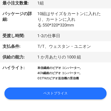
達
最小注文数量:
1組
に
パッケージの詳
10組はサイズをカートンに入れた
つ
細:
り、カートンに入れ
る:550*320*320mm
い
受渡し時間:
1-2の仕事日
て
支払条件:
T/T、ウェスタン・ユニオン
工
供給の能力:
1 か月あたりの 1000 組
場
,
ハイライト:
単信繊維のビデオ コンバーター
,
4Ch繊維のビデオ コンバーター
旅
CCTVのビデオ送信機の受信機
行
ベストプライス
品