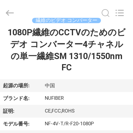
©
2021
-
2026
Shenzhen
繊維のビデオ コンバーター
Fivision
Digital
1080P繊維のCCTVのためのビ
家
Technology
Co.,Ltd.
All
デオ コンバーター4チャネル
Rights
Reserved.
Developed
プ
の単一繊維SM 1310/1550nm
by
ECER
ロ
FC
ダ
起源の場所:
中国
ク
NUFIBER
ト
ブランド名:
CE,FCC,ROHS
証明:
私
NF-4V-T/R-F20-1080P
モデル番号: