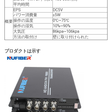
平均時間
EPS
DC5V
パワー消費量
≤5W
操作の温度
0℃~75℃
概要
操作の湿気
10%~90%
大気圧
86kpa~106kpa
方法の取付け
壁に取り付けられた
プロダクトは示す