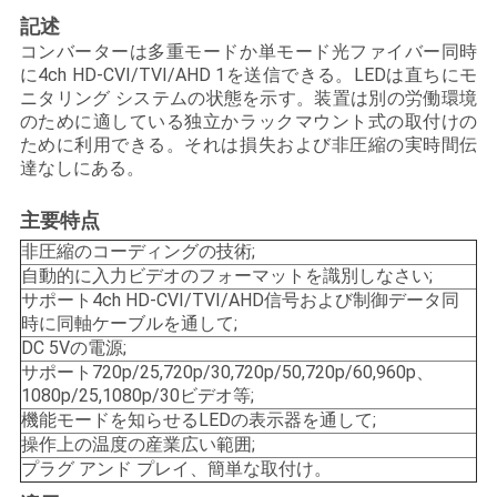
記述
い
コンバーターは多重モードか単モード光ファイバー同時
に4ch HD-CVI/TVI/AHD 1を送信できる。LEDは直ちにモ
ニタリング システムの状態を示す。装置は別の労働環境
ニ
のために適している独立かラックマウント式の取付けの
ために利用できる。それは損失および非圧縮の実時間伝
ュ
達なしにある。
ー
主要特点
ス
非圧縮のコーディングの技術;
自動的に入力ビデオのフォーマットを識別しなさい;
サポート4ch HD-CVI/TVI/AHD信号および制御データ同
引
時に同軸ケーブルを通して;
DC 5Vの電源;
用
サポート720p/25,720p/30,720p/50,720p/60,960p、
1080p/25,1080p/30ビデオ等;
を
機能モードを知らせるLEDの表示器を通して;
操作上の温度の産業広い範囲;
要
プラグ アンド プレイ、簡単な取付け。