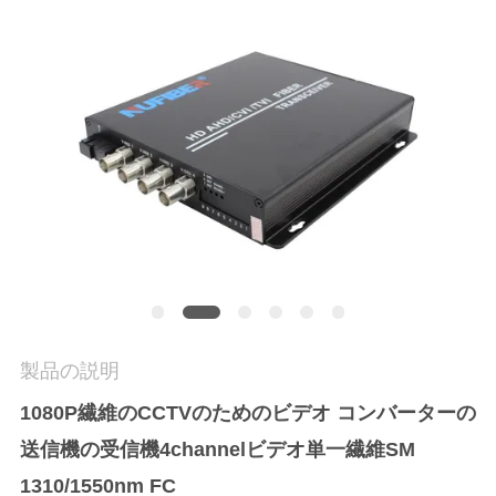
質
管
理
私
達
に
連
絡
製品の説明
し
1080P繊維のCCTVのためのビデオ コンバーターの
な
送信機の受信機4channelビデオ単一繊維SM
さ
1310/1550nm FC