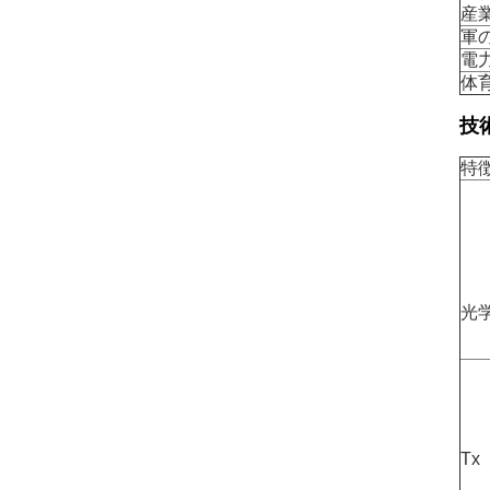
産
軍
電
体
技
特
光
Tx