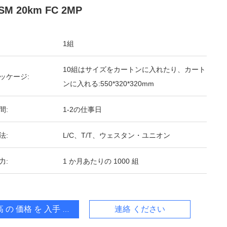
M 20km FC 2MP
1組
10組はサイズをカートンに入れたり、カート
ッケージ:
ンに入れる:550*320*320mm
間:
1-2の仕事日
法:
L/C、T/T、ウェスタン・ユニオン
力:
1 か月あたりの 1000 組
 の 価格 を 入手 する
連絡 ください