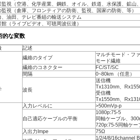
業監視（空港、化学産業、鋼鉄、オイル、鉄道、水保護、鉱山
の監視（倉庫、フロンティアの防衛、監視、国家の防衛、等）
力、油田、テレビ番組の輸送システム
育館（ライブビデオ、可聴周波伝達）
術的な変数
徴
記述
マルチモード・フ
繊維のタイプ
モード繊維
繊維のコネクター
FC/ST/SC
間隔
0~80km （任意）
送信機
Tx1310nm、Rx155
学
波長
受信機
Tx1550nm、Rx13
入力レベルに
>500mVp-p
1080p:75-5
自己適応ケーブルの平衡
同軸ケーブル、300
720p:75-5同軸ケ
入出力Impe
75Ω
1/2/4/8/16chann