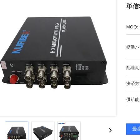
単信S
MOQ:
標準パ
配達期
決済方
供給能
最高