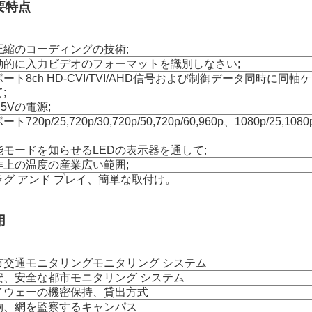
要特点
圧縮のコーディングの技術;
動的に入力ビデオのフォーマットを識別しなさい;
ート8ch HD-CVI/TVI/AHD信号および制御データ同時に同
;
 5Vの電源;
ート720p/25,720p/30,720p/50,720p/60,960p、1080p/25,10
能モードを知らせるLEDの表示器を通して;
作上の温度の産業広い範囲;
ラグ アンド プレイ、簡単な取付け。
用
市交通モニタリングモニタリング システム
安、安全な都市モニタリング システム
イウェーの機密保持、貸出方式
物、網を監察するキャンパス