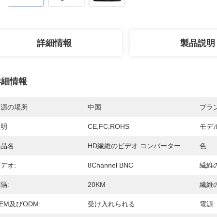
詳細情報
製品説明
詳細情報
起源の場所
中国
ブラ
証明
CE,FC,ROHS
モデ
品名:
HD繊維のビデオ コンバーター
色:
デオ:
8Channel BNC
繊維
隔:
20KM
繊維
EM及びODM:
受け入れられる
電源: