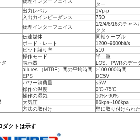
物理インターフェイス
ター
出力レベル
1Vp-p
入出力インピーダンス
75Ω
1/2/4/8/16のチ
物理インターフェイス
クター
伝達媒体
同軸ケーブル
ボード・レート
1200~9600bit/s
ビット誤り率
≤10
操作モード
半二重
ータ
表示器
LOS、PWRのデ
ailures （MTBF）間の平均時間
>100 000時間
EPS
DC5V
パワー消費量
≤5W
操作の温度
0℃~75℃
操作の湿気
10%~90%
要
大気圧
86kpa~106kpa
方法の取付け
壁に取り付けられ
ロダクトは示す