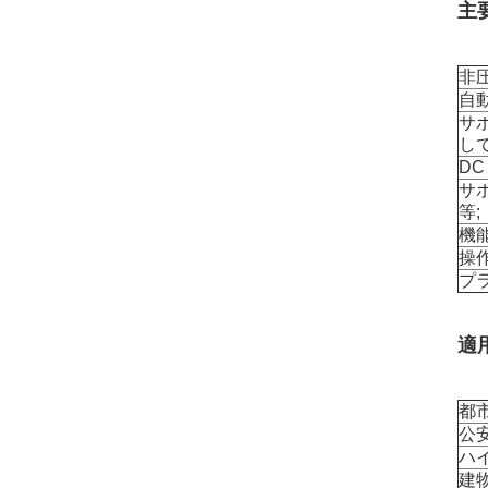
主
非
自
サポ
して
DC
サポ
等;
機
操
プ
適
都
公
ハ
建