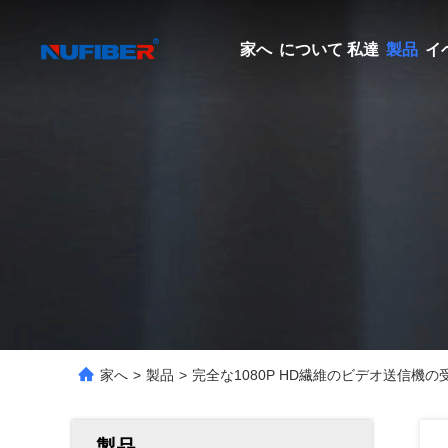
家へ
について 私達
製品
イ
家へ
>
製品
>
完全な1080P HD繊維のビデオ送信機の受信
製品