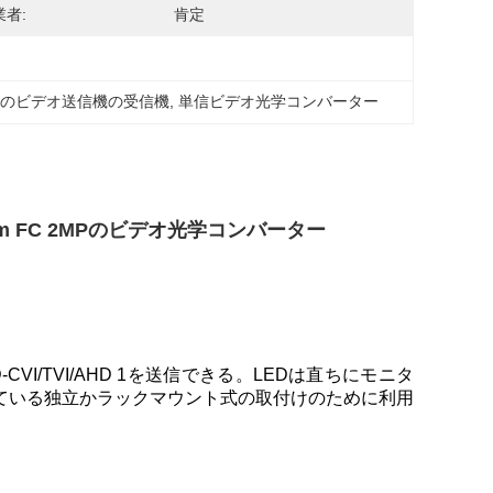
者:
肯定
kmのビデオ送信機の受信機
, 
単信ビデオ光学コンバーター
m FC 2MPのビデオ光学コンバーター
I/TVI/AHD 1を送信できる。LEDは直ちにモニタ
ている独立かラックマウント式の取付けのために利用