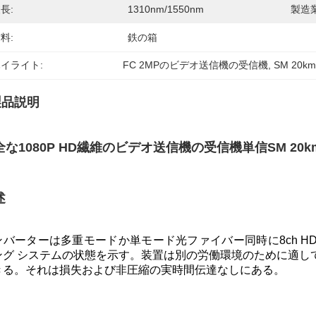
長:
1310nm/1550nm
製造業
料:
鉄の箱
イライト:
FC 2MPのビデオ送信機の受信機
, 
SM 20
製品説明
全な1080P HD繊維のビデオ送信機の受信機単信SM 20k
述
バーターは多重モードか単モード光ファイバー同時に8ch HD-CV
ング システムの状態を示す。装置は別の労働環境のために適し
きる。それは損失および非圧縮の実時間伝達なしにある。