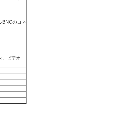
ャネルBNCのコネ
ータ、ビデオ
た