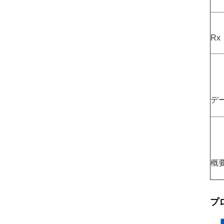
Rx
デ
概
プ