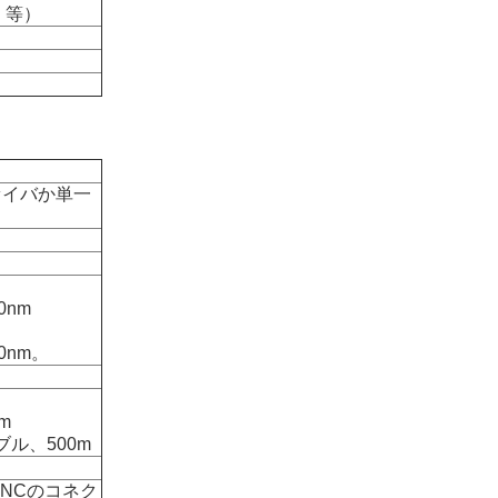
、等）
ァイバか単一
0nm
10nm。
m
ーブル、500m
el BNCのコネク