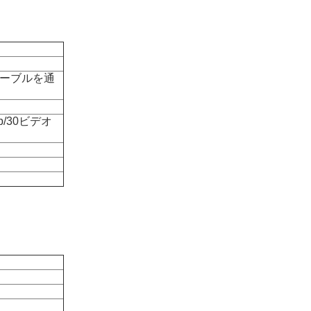
軸ケーブルを通
80p/30ビデオ