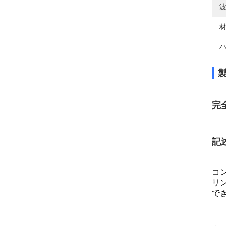
波
材
ハ
完
記
コン
リ
で