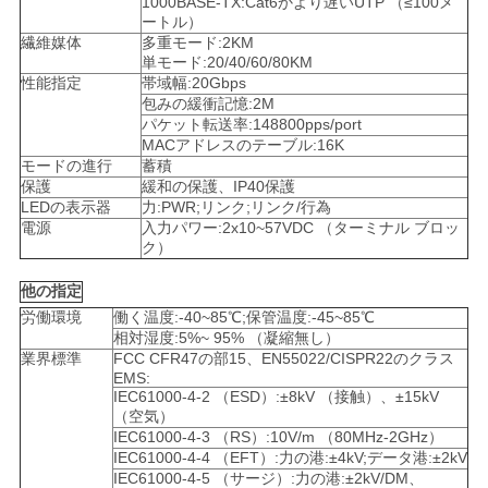
1000BASE-TX:Cat6かより遅いUTP （≤100メ
バ
ートル）
繊維媒体
多重モード:2KM
シ
単モード:20/40/60/80KM
性能指定
帯域幅:20Gbps
ー
包みの緩衝記憶:2M
パケット転送率:148800pps/port
ポ
MACアドレスのテーブル:16K
モードの進行
蓄積
リ
保護
緩和の保護、IP40保護
LEDの表示器
力:PWR;リンク;リンク/行為
シ
電源
入力パワー:2x10~57VDC （ターミナル ブロッ
ク）
ー
他の指定
労働環境
働く温度:-40~85℃;保管温度:-45~85℃
相対湿度:5%~ 95% （凝縮無し）
業界標準
FCC CFR47の部15、EN55022/CISPR22のクラス
EMS:
IEC61000-4-2 （ESD）:±8kV （接触）、±15kV
（空気）
IEC61000-4-3 （RS）:10V/m （80MHz-2GHz）
IEC61000-4-4 （EFT）:力の港:±4kV;データ港:±2kV
IEC61000-4-5 （サージ）:力の港:±2kV/DM、