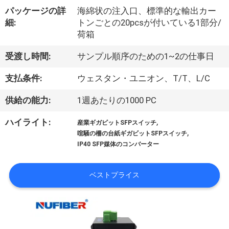
達
パッケージの詳
海綿状の注入口、標準的な輸出カー
に
細:
トンごとの20pcsが付いている1部分/
荷箱
つ
受渡し時間:
サンプル順序のための1~2の仕事日
い
て
支払条件:
ウェスタン・ユニオン、T/T、L/C
供給の能力:
1週あたりの1000 PC
工
,
ハイライト:
産業ギガビットSFPスイッチ
,
場
喧騒の柵の台紙ギガビットSFPスイッチ
IP40 SFP媒体のコンバーター
旅
行
ベストプライス
品