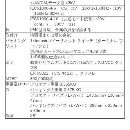
±4kV/CM;データ港:±2kV
IEC61000-4-6 （CS）:3V （10kHz-150kHz）;10V
（150kHz-80MHz）
IEC61000-4-16 （共通モード伝導）:30V
（cont。）、300V （1s）
貝
IP40は等級、金属の貝を保護する
取付け
喧騒柵または壁の台紙
パッキング
1×Industrialイーサネット スイッチ（ターミナル ブ
リスト
ロックと）
質/保証カードの1×Userマニュアル/証明書
1×DIN柵の土台のキット
証明
商業セリウムの印;FCCの部15のクラスB;VCCIクラ
スB
EN 55022 （CISPR 22）、クラスB
MTBF
300,000時間
重量及びサイ
プロダクト重量:0.355KG
ズ
パッキングの重量:0.875 KG
プロダクト サイズ（L×W×H）:143.5mm× 130mm×
47mm
パッキングのサイズ（L×W×H）:286mm x 230mm
x 60mm
保証
3年