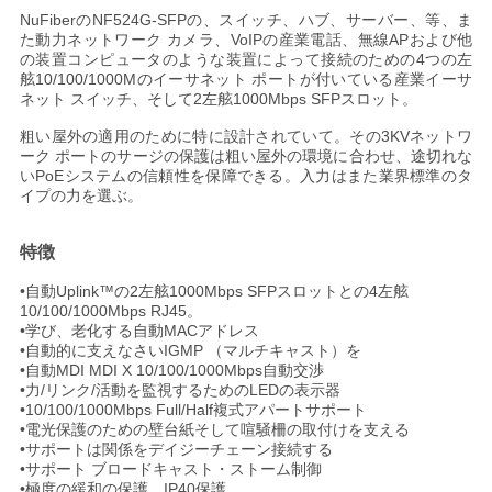
NuFiberのNF524G-SFPの、スイッチ、ハブ、サーバー、等、ま
い
た動力ネットワーク カメラ、VoIPの産業電話、無線APおよび他
の装置コンピュータのような装置によって接続のための4つの左
舷10/100/1000Mのイーサネット ポートが付いている産業イーサ
ネット スイッチ、そして2左舷1000Mbps SFPスロット。
ニ
粗い屋外の適用のために特に設計されていて。その3KVネットワ
ュ
ーク ポートのサージの保護は粗い屋外の環境に合わせ、途切れな
いPoEシステムの信頼性を保障できる。入力はまた業界標準のタ
ー
イプの力を選ぶ。
ス
特徴
•自動Uplink™の2左舷1000Mbps SFPスロットとの4左舷
10/100/1000Mbps RJ45。
引
•学び、老化する自動MACアドレス
•自動的に支えなさいIGMP （マルチキャスト）を
用
•自動MDI MDI X 10/100/1000Mbps自動交渉
•力/リンク/活動を監視するためのLEDの表示器
を
•10/100/1000Mbps Full/Half複式アパートサポート
•電光保護のための壁台紙そして喧騒柵の取付けを支える
要
•サポートは関係をデイジーチェーン接続する
•サポート ブロードキャスト・ストーム制御
•極度の緩和の保護、IP40保護。