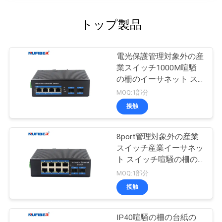
トップ製品
電光保護管理対象外の産
業スイッチ1000M喧騒
の柵のイーサネット ス
イッチ
MOQ:1部分
接触
8port管理対象外の産業
スイッチ産業イーサネッ
ト スイッチ喧騒の柵の
台紙
MOQ:1部分
接触
IP40喧騒の柵の台紙の