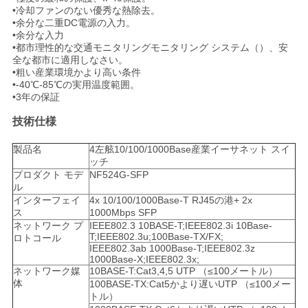
求
•冷却ファンのない優秀な熱除去。
•余分な二重DC電源の入力。
し
•余分な入力
•都市理性的な交通モニタリングモニタリング システム（）、安
な
全な都市に適用しなさい。
•粗い産業環境かより高い条件
さ
•-40℃-85℃の実用温度範囲。
•3年の保証
い
技術仕様
製品名
4左舷10/100/1000Base産業イーサネット スイ
地
ッチ
プロダクト モデ
NF524G-SFP
図
ル
インターフェイ
4x 10/100/1000Base-T RJ45の港+ 2x
ス
1000Mbps SFP
ネットワーク プ
IEEE802.3 10BASE-T;IEEE802.3i 10Base-
プ
T;IEEE802.3u;100Base-TX/FX;
ロトコール
IEEE802.3ab 1000Base-T;IEEE802.3z
ラ
1000Base-X;IEEE802.3x;
ネットワーク媒
10BASE-T:Cat3,4,5 UTP （≤100メートル）
体
100BASE-TX:Cat5かより遅いUTP （≤100メー
イ
トル）