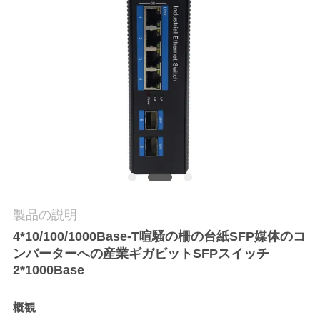
質
管
理
私
達
に
連
製品の説明
絡
4*10/100/1000Base-T喧騒の柵の台紙SFP媒体のコ
し
ンバーターへの産業ギガビットSFPスイッチ
2*1000Base
な
概観
さ