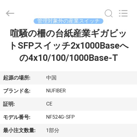
Copyright
©
2021
-
管理対象外の産業スイッチ
2026
Shenzhen
Fivision
喧騒の柵の台紙産業ギガビッ
家
Digital
Technology
Co.,Ltd.
トSFPスイッチ2x1000Baseへ
All
Rights
プ
Reserved.
の4x10/100/1000Base-T
Developed
by
ECER
ロ
ダ
起源の場所:
中国
ク
NUFIBER
ブランド名:
ト
CE
証明:
NF524G-SFP
モデル番号:
私
最小注文数量:
1部分