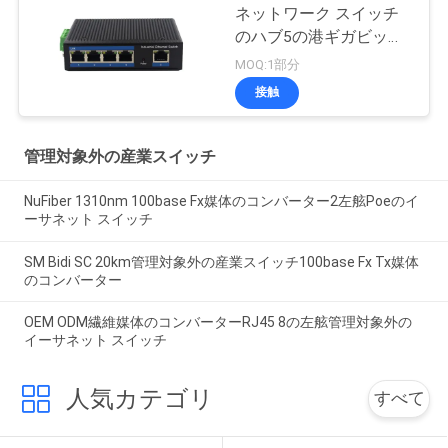
ネットワーク スイッチ
のハブ5の港ギガビット
Rj45 UTPインターフェ
MOQ:1部分
イス
接触
管理対象外の産業スイッチ
NuFiber 1310nm 100base Fx媒体のコンバーター2左舷Poeのイ
ーサネット スイッチ
SM Bidi SC 20km管理対象外の産業スイッチ100base Fx Tx媒体
のコンバーター
OEM ODM繊維媒体のコンバーターRJ45 8の左舷管理対象外の
イーサネット スイッチ
人気カテゴリ
すべて