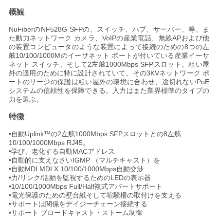
概観
い
NuFiberのNF528G-SFPの、スイッチ、ハブ、サーバー、等、ま
た動力ネットワーク カメラ、VoIPの産業電話、無線APおよび他
ニ
の装置コンピュータのような装置によって接続のための8つの左
舷10/100/1000Mのイーサネット ポートが付いている産業イーサ
ネット スイッチ、そして2左舷1000Mbps SFPスロット。粗い屋
ュ
外の適用のために特に設計されていて。その3KVネットワーク ポ
ートのサージの保護は粗い屋外の環境に合わせ、途切れないPoE
ー
システムの信頼性を保障できる。入力はまた業界標準のタイプの
力を選ぶ。
ス
特徴
•自動Uplink™の2左舷1000Mbps SFPスロットとの8左舷
引
10/100/1000Mbps RJ45。
•学び、老化する自動MACアドレス
用
•自動的に支えなさいIGMP （マルチキャスト）を
•自動MDI MDI X 10/100/1000Mbps自動交渉
を
•力/リンク/活動を監視するためのLEDの表示器
•10/100/1000Mbps Full/Half複式アパートサポート
•電光保護のための壁台紙そして喧騒柵の取付けを支える
要
•サポートは関係をデイジーチェーン接続する
•サポート ブロードキャスト・ストーム制御