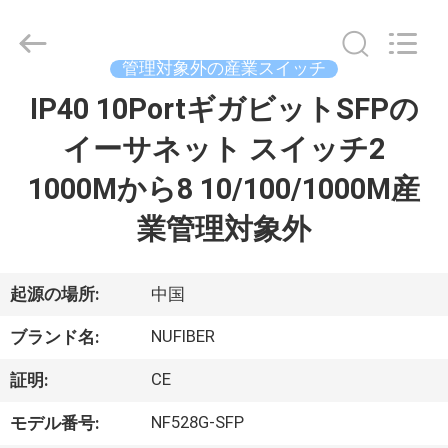
ン
バ
ー
タ
ー
管理対象外の産業スイッチ
supplier.
Copyright
IP40 10PortギガビットSFPの
家
©
2021
-
イーサネット スイッチ2
2026
Shenzhen
Fivision
プ
1000Mから8 10/100/1000M産
Digital
Technology
Co.,Ltd.
ロ
業管理対象外
All
Rights
Reserved.
ダ
Developed
by
ECER
ク
起源の場所:
中国
ト
NUFIBER
ブランド名:
CE
証明:
私
NF528G-SFP
モデル番号: