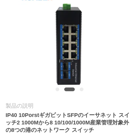
質
管
理
私
達
に
連
絡
製品の説明
し
IP40 10PorstギガビットSFPのイーサネット スイ
な
ッチ2 1000Mから8 10/100/1000M産業管理対象外
の8つの港のネットワーク スイッチ
さ