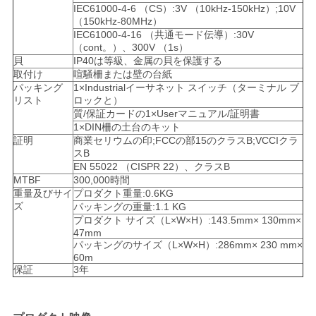
IEC61000-4-6 （CS）:3V （10kHz-150kHz）;10V
（150kHz-80MHz）
IEC61000-4-16 （共通モード伝導）:30V
（cont。）、300V （1s）
貝
IP40は等級、金属の貝を保護する
取付け
喧騒柵または壁の台紙
パッキング
1×Industrialイーサネット スイッチ（ターミナル ブ
リスト
ロックと）
質/保証カードの1×Userマニュアル/証明書
1×DIN柵の土台のキット
証明
商業セリウムの印;FCCの部15のクラスB;VCCIクラ
スB
EN 55022 （CISPR 22）、クラスB
MTBF
300,000時間
重量及びサイ
プロダクト重量:0.6KG
ズ
パッキングの重量:1.1 KG
プロダクト サイズ（L×W×H）:143.5mm× 130mm×
47mm
パッキングのサイズ（L×W×H）:286mm× 230 mm×
60m
保証
3年