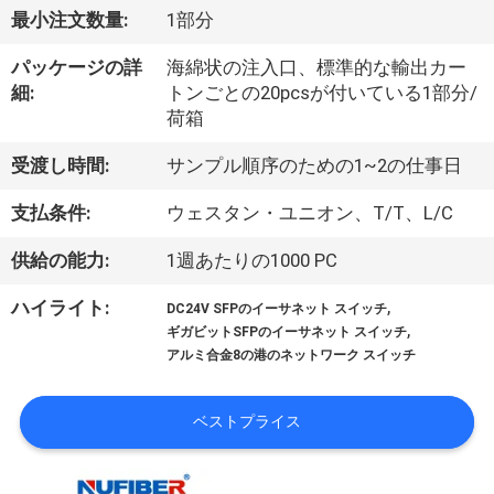
達
最小注文数量:
1部分
に
パッケージの詳
海綿状の注入口、標準的な輸出カー
つ
細:
トンごとの20pcsが付いている1部分/
荷箱
い
受渡し時間:
サンプル順序のための1~2の仕事日
て
支払条件:
ウェスタン・ユニオン、T/T、L/C
工
供給の能力:
1週あたりの1000 PC
場
,
ハイライト:
DC24V SFPのイーサネット スイッチ
,
旅
ギガビットSFPのイーサネット スイッチ
アルミ合金8の港のネットワーク スイッチ
行
ベストプライス
品