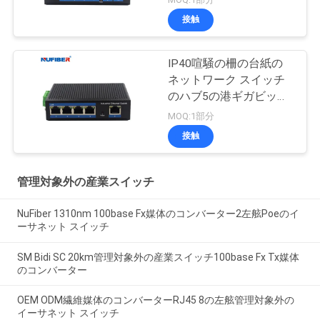
接触
IP40喧騒の柵の台紙の
ネットワーク スイッチ
のハブ5の港ギガビット
Rj45 UTPインターフェ
MOQ:1部分
イス
接触
管理対象外の産業スイッチ
NuFiber 1310nm 100base Fx媒体のコンバーター2左舷Poeのイ
ーサネット スイッチ
SM Bidi SC 20km管理対象外の産業スイッチ100base Fx Tx媒体
のコンバーター
OEM ODM繊維媒体のコンバーターRJ45 8の左舷管理対象外の
イーサネット スイッチ