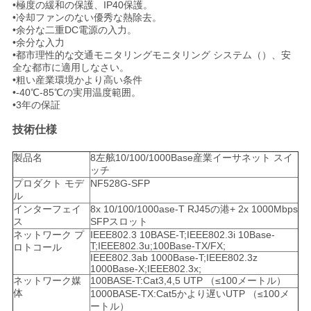
求
•極度の緩和の保護、IP40保護。
•冷却ファンのない優秀な熱除去。
し
•余分な二重DC電源の入力。
•余分な入力
な
•都市理性的な交通モニタリングモニタリング システム（）、安
全な都市に適用しなさい。
•粗い産業環境かより高い条件
さ
•-40℃-85℃の実用温度範囲。
•3年の保証
い
技術仕様
地
製品名
8左舷10/100/1000Base産業イーサネット スイ
ッチ
プロダクト モデ
NF528G-SFP
図
ル
インターフェイ
8x 10/100/1000ase-T RJ45の港+ 2x 1000Mbps
ス
SFPスロット
プ
ネットワーク プ
IEEE802.3 10BASE-T;IEEE802.3i 10Base-
T;IEEE802.3u;100Base-TX/FX;
ロトコール
IEEE802.3ab 1000Base-T;IEEE802.3z
ラ
1000Base-X;IEEE802.3x;
ネットワーク媒
100BASE-T:Cat3,4,5 UTP （≤100メートル）
イ
体
1000BASE-TX:Cat5かより遅いUTP （≤100メ
ートル）