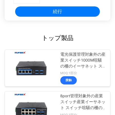
続行
トップ製品
電光保護管理対象外の産
業スイッチ1000M喧騒
の柵のイーサネット ス
イッチ
MOQ:1部分
接触
8port管理対象外の産業
スイッチ産業イーサネッ
ト スイッチ喧騒の柵の
台紙
MOQ:1部分