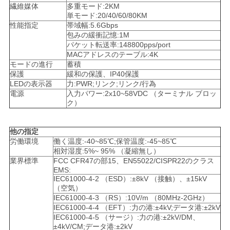
バ
繊維媒体
多重モード:2KM
単モード:20/40/60/80KM
シ
性能指定
帯域幅:5.6Gbps
包みの緩衝記憶:1M
パケット転送率:148800pps/port
ー
MACアドレスのテーブル:4K
モードの進行
蓄積
ポ
保護
緩和の保護、IP40保護
LEDの表示器
力:PWR;リンク;リンク/行為
リ
電源
入力パワー:2x10~58VDC （ターミナル ブロッ
ク）
シ
ー
他の指定
労働環境
働く温度:-40~85℃;保管温度:-45~85℃
相対湿度:5%~ 95% （凝縮無し）
業界標準
FCC CFR47の部15、EN55022/CISPR22のクラス
EMS:
IEC61000-4-2 （ESD）:±8kV （接触）、±15kV
（空気）
IEC61000-4-3 （RS）:10V/m （80MHz-2GHz）
IEC61000-4-4 （EFT）:力の港:±4kV;データ港:±2kV
IEC61000-4-5 （サージ）:力の港:±2kV/DM、
±4kV/CM;データ港:±2kV