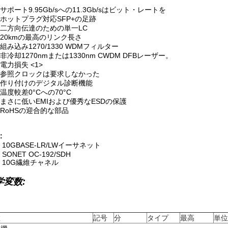
サポート9.95Gb/sへの11.3Gb/sはビット・レートを
ホットプラグ対応SFP+の足跡
二方向伝達のための単一LC
20kmの最高のリンク長さ
組み込み1270/1330 WDMフィルター
非冷却1270nmまたは1330nm CWDM DFBレーザー。
電力損失 <1>
参照クロックは要求しなかった
作り付けのデジタル診断機能
温度較差0°Cへの70°C
まさに低いEMIおよび優秀なESDの保護
RoHSの迎合的な部品
:
10GBASE-LR/LWイーサネット
SONET OC-192/SDH
10G繊維チャネル
学変数:
数
記号
分
タイプ
最高
単位