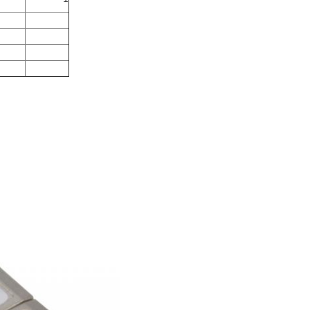
m
m
m