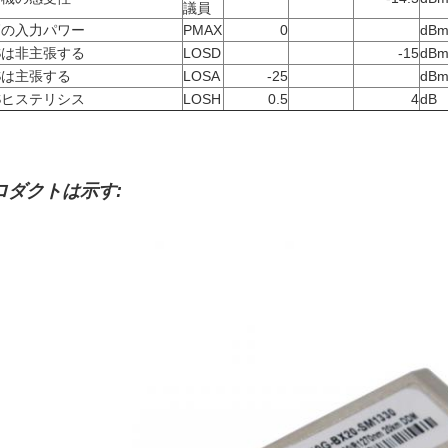
議員
高の入力パワー
PMAX
0
dB
Sは非主張する
LOSD
-15
dB
Sは主張する
LOSA
-25
dB
Sヒステリシス
LOSH
0.5
4
dB
ロダクトは示す: