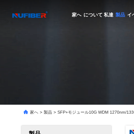
家へ
について 私達
製品
イ
家へ
>
製品
>
SFP+モジュール10G WDM 1270nm/1
製品