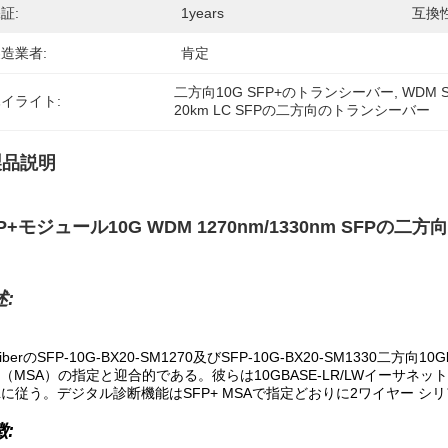
証:
1years
互換
造業者:
肯定
二方向10G SFP+のトランシーバー
, 
WDM
イライト:
20km LC SFPの二方向のトランシーバー
製品説明
P+モジュール10G WDM 1270nm/1330nm SFPの二
:
iberのSFP-10G-BX20-SM1270及びSFP-10G-BX20-SM1330二方向
（MSA）の指定と迎合的である。彼らは10GBASE-LR/LWイーサネット、SO
-Lに従う。デジタル診断機能はSFP+ MSAで指定どおりに2ワイヤー
: