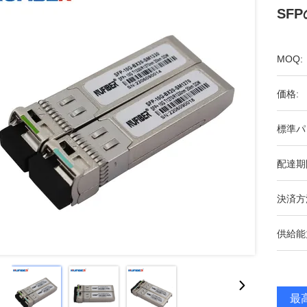
SF
MOQ:
価格:
標準パ
配達期
決済方
供給能
最高