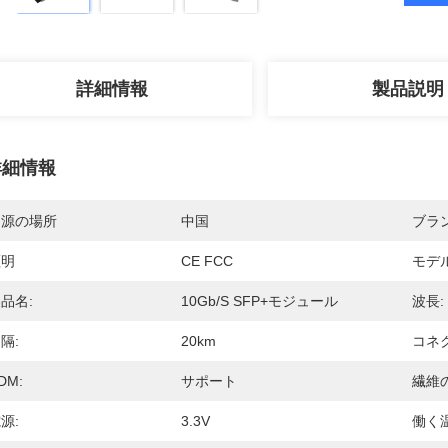
詳細情報
製品説明
詳細情報
起源の場所
中国
ブラ
証明
CE FCC
モデ
品名:
10Gb/s SFP+モジュール
波長:
隔:
20km
コネ
DM:
サポート
繊維
源:
3.3V
働く温