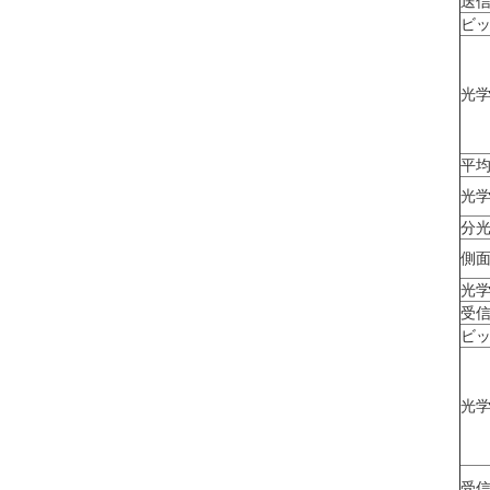
送
ビ
光
平
光
分
側
光
受
ビ
光
受