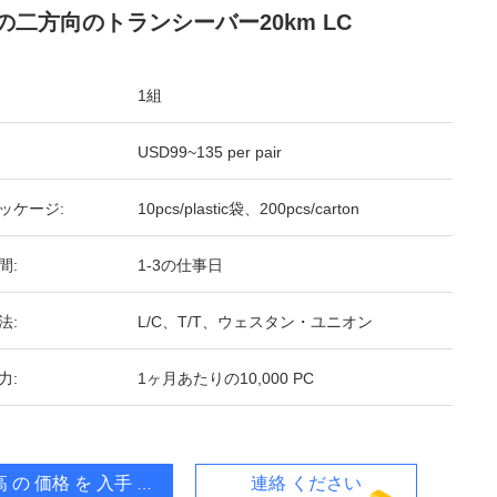
Pの二方向のトランシーバー20km LC
1組
USD99~135 per pair
ッケージ:
10pcs/plastic袋、200pcs/carton
間:
1-3の仕事日
法:
L/C、T/T、ウェスタン・ユニオン
力:
1ヶ月あたりの10,000 PC
 の 価格 を 入手 する
連絡 ください