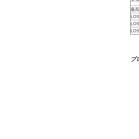
最
LO
LO
LO
プ