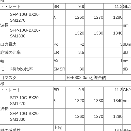
信機
ット・レート
BR
9.9
11.3
Gb/
SFP-10G-BX20-
λ
1260
1270
1280
SM1270
学波長
nm
SFP-10G-BX20-
1320
1330
1340
SM1330
均出力電力
Po
-2
3
dB
学絶滅の比率
ER
3.5
dB
光幅
Δλ
1
nm
面モード抑制の比率
SMSR
30
dB
学目マスク
IEEE802.3aeと迎合的
信機
ット・レート
BR
9.9
11.3
Gb/
SFP-10G-BX20-
λ
1320
1330
1340
nm
SM1270
学波長
SFP-10G-BX20-
1260
1270
1280
SM1330
上院
信機の感受性
-14.5
dB