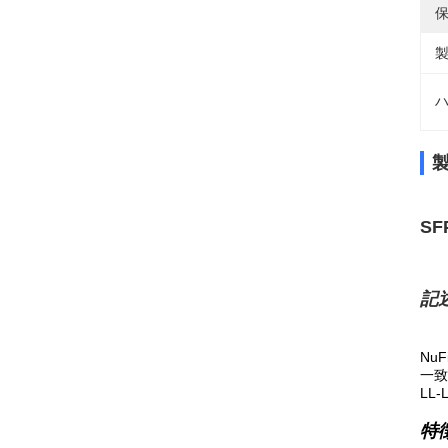
保
製
ハ
SF
記述
NuF
一致
LL
特徴