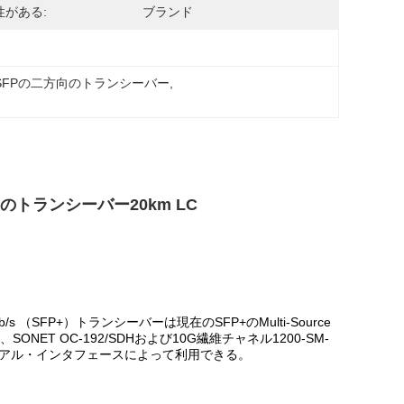
性がある:
ブランド
 SFPの二方向のトランシーバー
, 
方向のトランシーバー20km LC
10Gb/s （SFP+）トランシーバーは現在のSFP+のMulti-Source
NET OC-192/SDHおよび10G繊維チャネル1200-SM-
 シリアル・インタフェースによって利用できる。