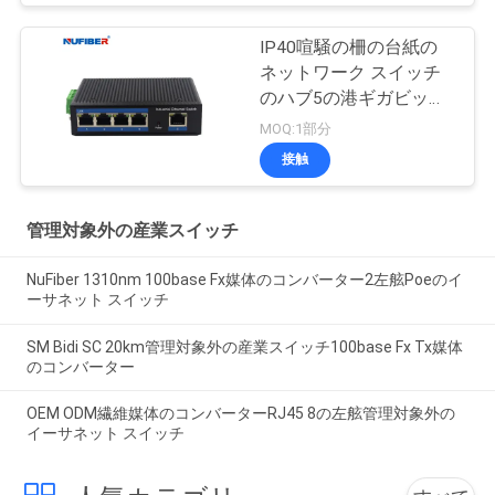
IP40喧騒の柵の台紙の
ネットワーク スイッチ
のハブ5の港ギガビット
Rj45 UTPインターフェ
MOQ:1部分
イス
接触
管理対象外の産業スイッチ
NuFiber 1310nm 100base Fx媒体のコンバーター2左舷Poeのイ
ーサネット スイッチ
SM Bidi SC 20km管理対象外の産業スイッチ100base Fx Tx媒体
のコンバーター
OEM ODM繊維媒体のコンバーターRJ45 8の左舷管理対象外の
イーサネット スイッチ