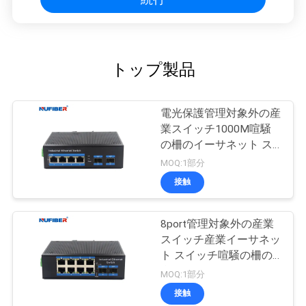
トップ製品
電光保護管理対象外の産
業スイッチ1000M喧騒
の柵のイーサネット ス
イッチ
MOQ:1部分
接触
8port管理対象外の産業
スイッチ産業イーサネッ
ト スイッチ喧騒の柵の
台紙
MOQ:1部分
接触