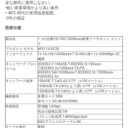
求
全な都市に適用しなさい。
•粗い産業環境かより高い条件
し
•-40℃-85℃の実用温度範囲。
•3年の保証
な
技術仕様
さ
製品名
1つの左舷10/100/1000Base産業イーサネット スイッ
チ
い
プロダクト モデル
NF511G-SC20
インターフェイス
1x 10/100/1000Base-T RJ45の港+ 1x 1000Mbps SC
繊維
ネットワーク プロト
IEEE802.3 10BASE-T;IEEE802.3i 10Base-
地
T;IEEE802.3u;100Base-TX/FX;
コール
IEEE802.3ab 1000Base-T;IEEE802.3z 1000Base-
図
X;IEEE802.3x;
ネットワーク媒体
10BASE-T:Cat3,4,5 UTP （≤100メートル）
100BASE-TX:Cat5かより遅いUTP （≤100メートル）
1000BASE-TX:Cat6かより遅いUTP （≤100メートル）
プ
繊維媒体
多重モード:2KM
単モード:20/40/60/80KM
性能指定
帯域幅:10Gbps
ラ
包みの緩衝記憶:1M
パケット転送率:148800pps/port
イ
MACアドレスのテーブル:8K
モードの進行
蓄積