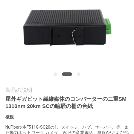
質
管
理
私
達
に
連
製品の説明
絡
屋外ギガビット繊維媒体のコンバーターの二重SM
し
1310nm 20km SCの喧騒の柵の台紙
概観
な
NuFiberのNF511G-SC20の1、スイッチ、ハブ、サーバー、等、ま
さ
た動力ネットワーク カメラ、VoIPの産業電話、無線APおよび他