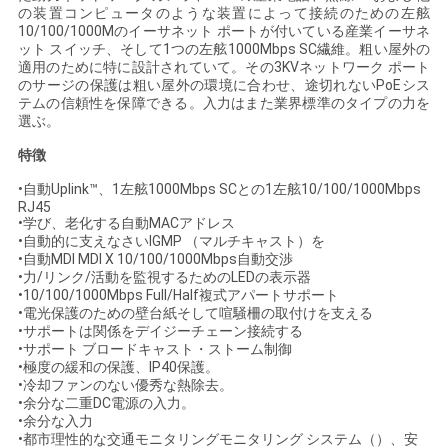
の装置コンピュータのような装置によって接続のための左舷
い
10/100/1000Mのイーサネット ポートが付いている産業イーサネ
ット スイッチ、そして1つの左舷1000Mbps SC繊維。粗い屋外の
適用のために特に設計されていて。その3KVネットワーク ポート
のサージの保護は粗い屋外の環境に合わせ、途切れないPoEシス
ニ
テムの信頼性を保障できる。入力はまた業界標準のタイプの力を
選ぶ。
ュ
特徴
ー
•自動Uplink™、1左舷1000Mbps SCとの1左舷10/100/1000Mbps
RJ45
ス
•学び、老化する自動MACアドレス
•自動的に支えなさいIGMP （マルチキャスト）を
•自動MDI MDI X 10/100/1000Mbps自動交渉
•力/リンク/活動を監視するためのLEDの表示器
引
•10/100/1000Mbps Full/Half複式アパートサポート
•電光保護のための壁台紙そして喧騒柵の取付けを支える
用
•サポートは関係をデイジーチェーン接続する
•サポート ブロードキャスト・ストーム制御
を
•極度の緩和の保護、IP40保護。
•冷却ファンのない優秀な熱除去。
•余分な二重DC電源の入力。
要
•余分な入力
•都市理性的な交通モニタリングモニタリング システム（）、安