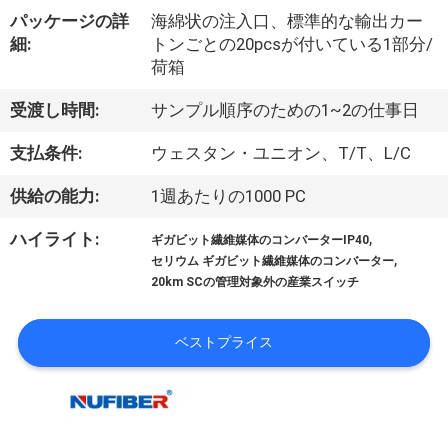
達
パッケージの詳
海綿状の注入口、標準的な輸出カー
に
細:
トンごとの20pcsが付いている1部分/
荷箱
つ
受渡し時間:
サンプル順序のための1~2の仕事日
い
て
支払条件:
ウェスタン・ユニオン、T/T、L/C
供給の能力:
1週あたりの1000 PC
工
,
ハイライト:
ギガビット繊維媒体のコンバーターIP40
,
場
セリウム ギガビット繊維媒体のコンバーター
20km SCの管理対象外の産業スイッチ
旅
行
ベストプライス
品