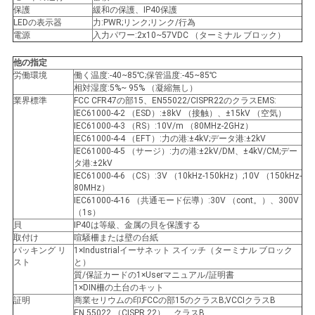
バ
保護
緩和の保護、IP40保護
LEDの表示器
力:PWR;リンク;リンク/行為
シ
電源
入力パワー:2x10~57VDC （ターミナル ブロック）
ー
他の指定
労働環境
働く温度:-40~85℃;保管温度:-45~85℃
相対湿度:5%~ 95% （凝縮無し）
ポ
業界標準
FCC CFR47の部15、EN55022/CISPR22のクラスEMS:
IEC61000-4-2 （ESD）:±8kV （接触）、±15kV （空気）
リ
IEC61000-4-3 （RS）:10V/m （80MHz-2GHz）
IEC61000-4-4 （EFT）:力の港:±4kV;データ港:±2kV
シ
IEC61000-4-5 （サージ）:力の港:±2kV/DM、±4kV/CM;デー
タ港:±2kV
ー
IEC61000-4-6 （CS）:3V （10kHz-150kHz）;10V （150kHz-
80MHz）
IEC61000-4-16 （共通モード伝導）:30V （cont。）、300V
（1s）
貝
IP40は等級、金属の貝を保護する
取付け
喧騒柵または壁の台紙
パッキング リ
1×Industrialイーサネット スイッチ（ターミナル ブロック
スト
と）
質/保証カードの1×Userマニュアル/証明書
1×DIN柵の土台のキット
証明
商業セリウムの印;FCCの部15のクラスB;VCCIクラスB
EN 55022 （CISPR 22）、クラスB