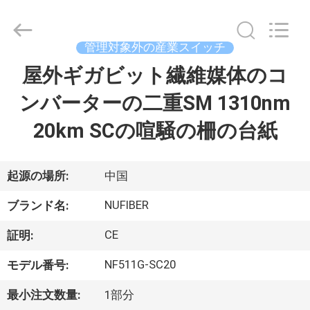
Copyright
©
2021
-
管理対象外の産業スイッチ
2026
Shenzhen
Fivision
屋外ギガビット繊維媒体のコ
家
Digital
Technology
Co.,Ltd.
ンバーターの二重SM 1310nm
All
Rights
プ
Reserved.
20km SCの喧騒の柵の台紙
Developed
by
ECER
ロ
ダ
起源の場所:
中国
ク
NUFIBER
ブランド名:
ト
CE
証明:
NF511G-SC20
モデル番号:
私
最小注文数量:
1部分