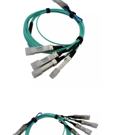
バ
シ
ー
ポ
リ
シ
ー