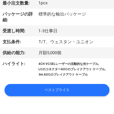
達
1pcs
最小注文数量:
に
パッケージの詳
標準的な輸出パッケージ
つ
細:
い
受渡し時間:
1-3仕事日
て
支払条件:
T/T、ウェスタン・ユニオン
供給の能力:
月額5,000個
工
,
ハイライト:
4CH VCSELレーザーの活動的な光ケーブル
場
,
LCのコネクターAOCのブレイクアウト ケーブル
3m AOCのブレイクアウト ケーブル
旅
行
ベストプライス
品