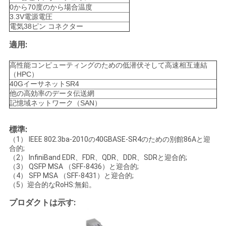
求
0から70度のから場合温度
3.3V電源電圧
し
電気38ピン コネクター
な
適用:
さ
高性能コンピューティングのための低潜伏そして高速相互連結
（HPC）
い
40GイーサネットSR4
他の高効率のデータ伝送網
記憶域ネットワーク（SAN）
地
標準:
図
（1） IEEE 802.3ba-2010の40GBASE-SR4のための別館86Aと迎
合的;
（2） InfiniBand EDR、FDR、QDR、DDR、SDRと迎合的;
（3） QSFP MSA （SFF-8436）と迎合的;
プ
（4） SFP MSA （SFF-8431）と迎合的;
（5）迎合的なRoHS:無鉛。
ラ
プロダクトは示す:
イ