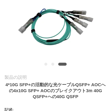
質
管
理
私
達
に
連
製品の説明
絡
4*10G SFP+の活動的な光ケーブルQSFP+ AOCへ
し
の4x10G SFP+ AOCのブレイクアウト3m 40G
QSFP+への40G QSFP
な
さ
記述: