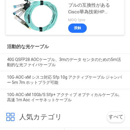
ブルの互換性がある
Cisco華為技術HP
Mikrotikへの100G
MOQ:1pcs
接触
活動的な光ケーブル
40G QSFP28 AOCケーブル、3mのデータ センタのための5m活
動的な光ファイバケーブル
10G-AOC-xM シスコ対応 Sfp 10g アクティブケーブル ジャンパ
ー 5m 7m ホットプラグ可能
10G-AOC-xM 10Gb/S Sfp+ アクティブ オプティカルケーブル,
高速 1m Aoc イーサネットケーブル
人気カテゴリ
すべて