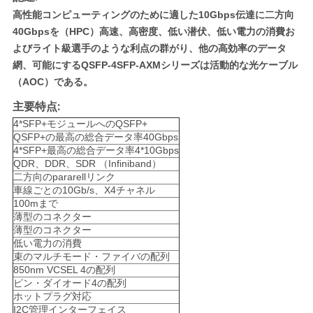
高性能コンピューティングのために適した10Gbps伝達に二方向
い
40Gbpsを（HPC）高速、高密度、低い潜伏、低い電力の消費お
よびライト級選手のような利点の群がり、他の高効率のデータ
網、可能にするQSFP-4SFP-AXMシリーズは活動的な光ケーブル
ニ
（AOC）である。
ュ
主要特点:
ー
4*SFP+モジュールへのQSFP+
QSFP+の最高の総合データ率40Gbps
ス
4*SFP+最高の総合データ率4*10Gbps
QDR、DDR、SDR （Infiniband）
二方向のpararellリンク
車線ごとの10Gb/s、X4チャネル
引
100mまで
薄型のコネクター
用
薄型のコネクター
低い電力の消費
を
束のマルチモード・ファイバの配列
850nm VCSEL 4の配列
要
ピン・ダイオード4の配列
ホットプラグ対応
I2C管理インターフェイス