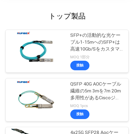
トップ製品
SFP+の活動的な光ケー
ブル1-15mへのSFP+は
高速10Gb/Sをカスタマ
イズした
MOQ:1部分
接触
QSFP 40G AOCケーブル
繊維の5m 3mを7m 20m
多用性があるCiscoジャ
ンパー線
MOQ:1pcs
接触
4x25G SFP28 Aocケー