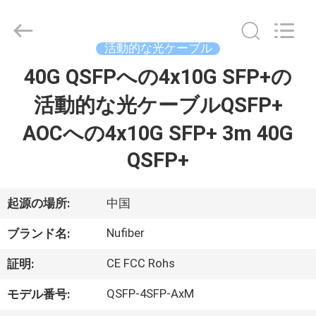
2026
Shenzhen
Fivision
Digital
Technology
活動的な光ケーブル
Co.,Ltd.
All
Rights
40G QSFPへの4x10G SFP+の
家
Reserved.
Developed
by
活動的な光ケーブルQSFP+
ECER
プ
AOCへの4x10G SFP+ 3m 40G
ロ
QSFP+
ダ
起源の場所:
中国
ク
Nufiber
ト
ブランド名:
CE FCC Rohs
証明:
私
QSFP-4SFP-AxM
モデル番号: