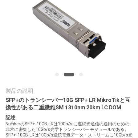
質
管
理
私
達
に
連
製品の説明
絡
SFP+のトランシーバー10G SFP+ LR MikroTikと互
換性がある二重繊維SM 1310nm 20km LC DOM
し
記述
な
NuFiberのSFP+-10GB-LRは10Gb/s.に連続光通信の適用のための
非常に密集した10Gb/s光学トランシーバー モジュールである。
さ
SFP+-10GB-LRは10Gb/s連続電気データ・ストリームに10Gb/s光