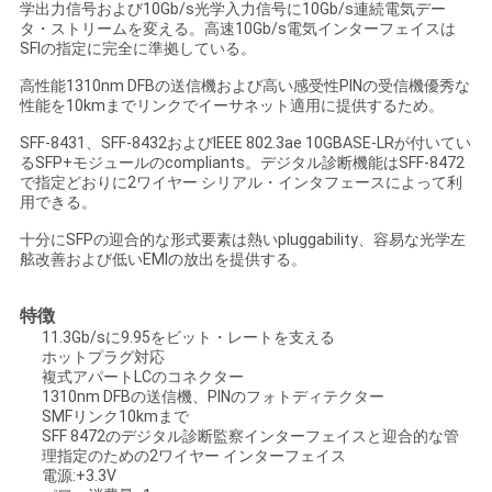
学出力信号および10Gb/s光学入力信号に10Gb/s連続電気デー
い
タ・ストリームを変える。高速10Gb/s電気インターフェイスは
SFIの指定に完全に準拠している。
高性能1310nm DFBの送信機および高い感受性PINの受信機優秀な
ニ
性能を10kmまでリンクでイーサネット適用に提供するため。
SFF-8431、SFF-8432およびIEEE 802.3ae 10GBASE-LRが付いてい
ュ
るSFP+モジュールのcompliants。デジタル診断機能はSFF-8472
で指定どおりに2ワイヤー シリアル・インタフェースによって利
ー
用できる。
ス
十分にSFPの迎合的な形式要素は熱いpluggability、容易な光学左
舷改善および低いEMIの放出を提供する。
引
特徴
11.3Gb/sに9.95をビット・レートを支える
用
ホットプラグ対応
複式アパートLCのコネクター
1310nm DFBの送信機、PINのフォトディテクター
を
SMFリンク10kmまで
SFF 8472のデジタル診断監察インターフェイスと迎合的な管
要
理指定のための2ワイヤー インターフェイス
電源:+3.3V