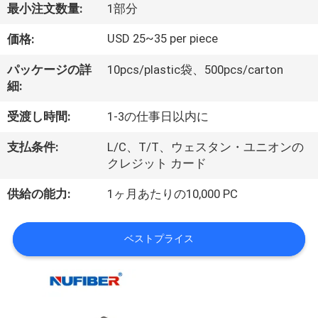
達
最小注文数量:
1部分
に
USD 25~35 per piece
価格:
つ
パッケージの詳
10pcs/plastic袋、500pcs/carton
い
細:
て
受渡し時間:
1-3の仕事日以内に
支払条件:
L/C、T/T、ウェスタン・ユニオンの
工
クレジット カード
場
供給の能力:
1ヶ月あたりの10,000 PC
旅
ベストプライス
行
品