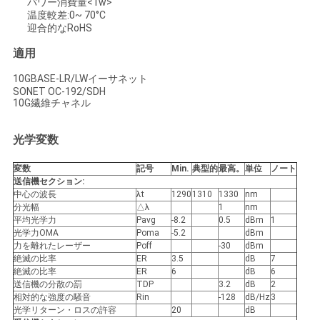
求
パワー消費量<1w>
温度較差:0~ 70°C
し
迎合的なRoHS
適用
な
10GBASE-LR/LWイーサネット
さ
SONET OC-192/SDH
10G繊維チャネル
い
光学変数
地
変数
記号
Min.
典型的
最高。
単位
ノート
送信機セクション:
図
中心の波長
λt
1290
1310
1330
nm
分光幅
△λ
1
nm
平均光学力
Pavg
-8.2
0.5
dBm
1
光学力OMA
Poma
-5.2
dBm
プ
力を離れたレーザー
Poff
-30
dBm
絶滅の比率
ER
3.5
dB
7
ラ
絶滅の比率
ER
6
dB
6
送信機の分散の罰
TDP
3.2
dB
2
イ
相対的な強度の騒音
Rin
-128
dB/Hz
3
光学リターン・ロスの許容
20
dB