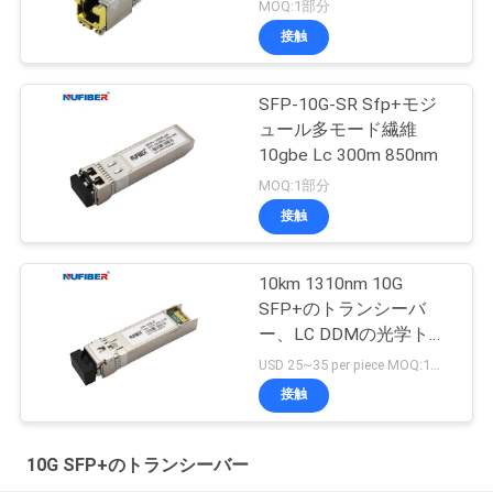
の
MOQ:1部分
接触
SFP-10G-SR Sfp+モジ
ュール多モード繊維
10gbe Lc 300m 850nm
MOQ:1部分
接触
10km 1310nm 10G
SFP+のトランシーバ
ー、LC DDMの光学トラ
ンシーバー モジュール
USD 25~35 per piece MOQ:1部分
接触
10G SFP+のトランシーバー