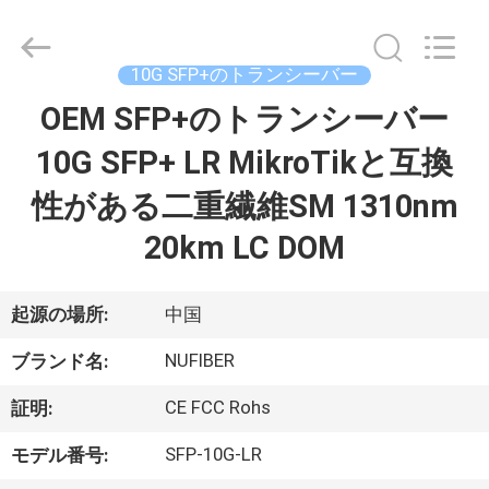
©
2021
-
2026
Shenzhen
10G SFP+のトランシーバー
Fivision
Digital
Technology
OEM SFP+のトランシーバー
家
Co.,Ltd.
All
Rights
10G SFP+ LR MikroTikと互換
Reserved.
Developed
プ
by
性がある二重繊維SM 1310nm
ECER
ロ
20km LC DOM
ダ
起源の場所:
中国
ク
NUFIBER
ト
ブランド名:
CE FCC Rohs
証明:
私
SFP-10G-LR
モデル番号: