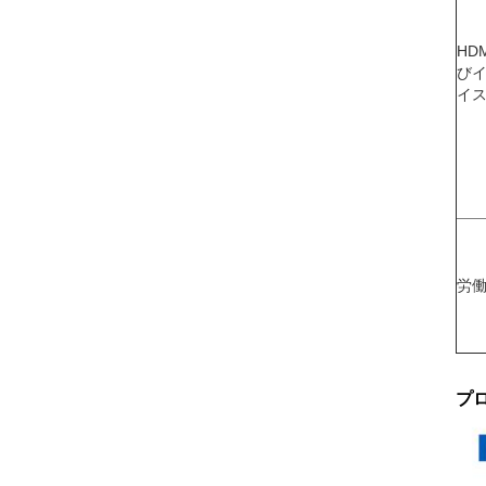
HD
び
イ
労
プ