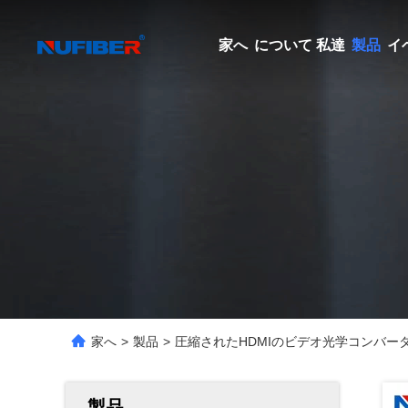
家へ
について 私達
製品
イ
家へ
>
製品
>
圧縮されたHDMIのビデオ光学コンバーター1
製品