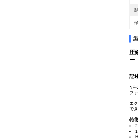
製
保
圧
ー
記
NF
ファ
エ
でき
特