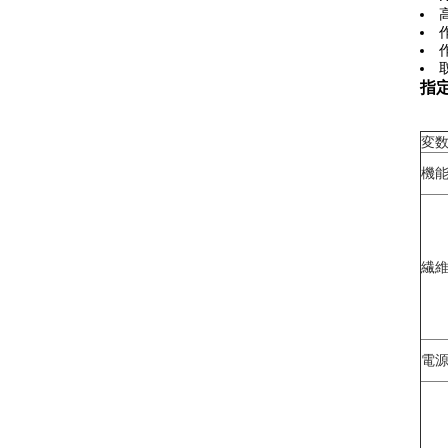
指
変
機
繊
電