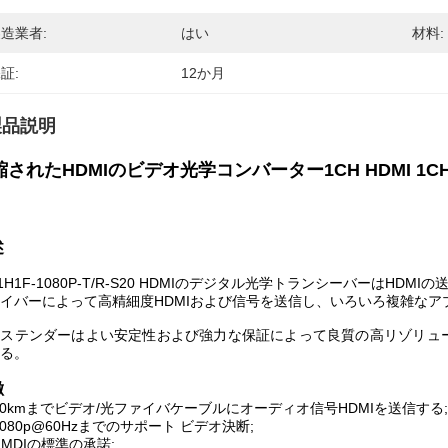
造業者:
はい
材料:
証:
12か月
製品説明
縮されたHDMIのビデオ光学コンバーター1CH HDMI 1C
述
-1H1F-1080P-T/R-S20 HDMIのデジタル光学トランシーバーは
イバーによって高精細度HDMIおよび信号を送信し、いろいろ複雑な
クステンダーはよい安定性および強力な保証によって良質の高リゾリュ
る。
徴
20kmまでビデオ/光ファイバケーブルにオーディオ信号HDMIを送信する;
1080p@60Hzまでのサポート ビデオ決断;
HMDIの標準の承諾;