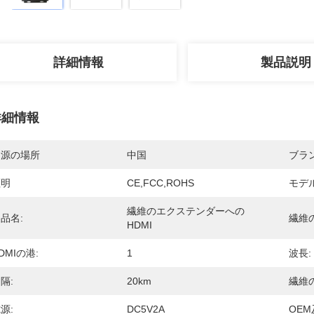
詳細情報
製品説明
詳細情報
起源の場所
中国
ブラ
証明
CE,FCC,ROHS
モデ
繊維のエクステンダーへの
品名:
繊維の
HDMI
DMIの港:
1
波長:
隔:
20km
繊維
源:
DC5V2A
OEM