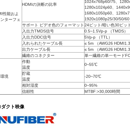
1024x768p60/75、1280
HDMIの決断の比率
1280x1024p60、1440x
1680x1050p60、1280x7
MI性能およ
1920x1080p25/30/50/60
インターフェ
サポート ビデオ色のフォーマット
24ビット/暗い色30ビッ
ス
入出力TMDS信号
0.5~1.5Vp-p （TMDS）
入出力DDC信号
5Vp-p （TTL）
入れられたケーブル長
≤ 5m （AWG26 HDM
出力ケーブル長
≤ 5m （AWG26 HDM
繊維のコネクター
単一繊維の単一モードFC
作動
0~55℃
温度
貯蔵
働環境
-20~70℃
温度
相対湿度
0~95%
信頼性
MTBF:>30,000時間
ロダクト映像