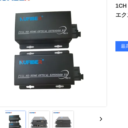
1CH
エク
最高