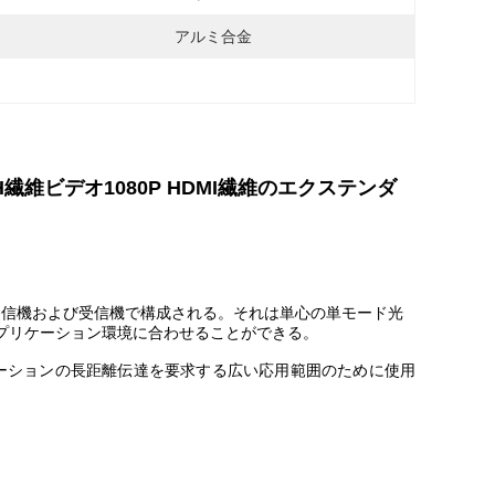
アルミ合金
H繊維ビデオ1080P HDMI繊維のエクステンダ
HDMIの送信機および受信機で構成される。それは単心の単モード光
アプリケーション環境に合わせることができる。
ーションの長距離伝達を要求する広い応用範囲のために使用