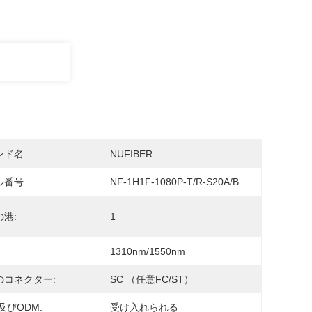
ンド名
NUFIBER
ル番号
NF-1H1F-1080P-T/R-S20A/B
港:
1
1310nm/1550nm
のコネクター:
SC （任意FC/ST）
及びODM:
受け入れられる