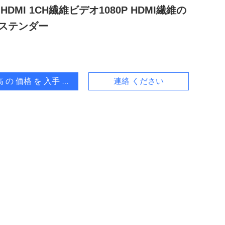
 HDMI 1CH繊維ビデオ1080P HDMI繊維の
ステンダー
 の 価格 を 入手 する
連絡 ください