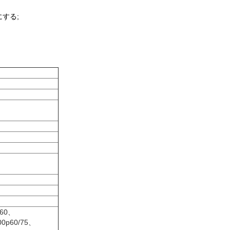
する;
）
p60、
00p60/75、