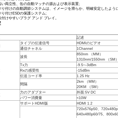
高い両立性、缶の自動マッチの源および表示装置;
作り付けの自動調節システムは、イメージを滑らか、明確安定したように
作り付けESDの保護システム;
取付けやすいプラグ アンド プレイ。
定
数
記述
タイプの伝達信号
HDMIのビデオ
能
通信チャネル
1Channel
850nm （MM）
波長
1310nm/1550nm （SM
Tx力
-9.5~-3dBm
維
Rxの感受性
-15dBm
伝送コード率
1.25 Hz
2km （MM）
間隔
20KM （SM）
力のアダプター
外面:5V DC
源
パワー消費量
<10W
サポートHDMI版
HDMI 1.2
720x576p50、720x480
640x480p60/75、800x6