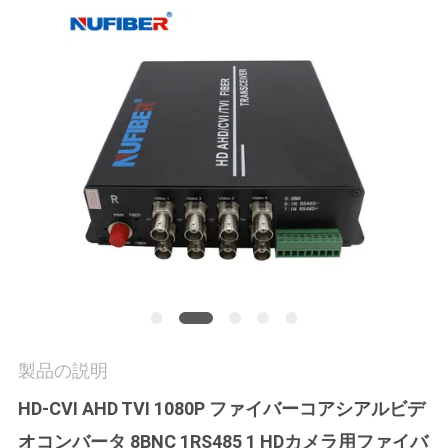
質
管
理
私
達
に
連
絡
し
製品の説明
な
HD-CVI AHD TVI 1080P ファイバーコアシアルビデ
さ
オコンバータ 8BNC 1RS485 1 HDカメラ用ファイバ