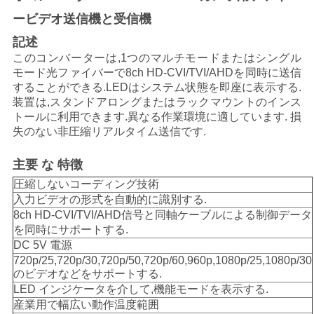
ービデオ送信機と受信機
い
記述
このコンバーターは,1つのマルチモードまたはシングル
ニ
モード光ファイバーで8ch HD-CVI/TVI/AHDを同時に送信
することができる.LEDはシステム状態を即座に表示する.
ュ
装置は,スタンドアロングまたはラックマウントのインス
トールに利用できます.異なる作業環境に適しています. 損
ー
失のない非圧縮リアルタイム送信です.
ス
主要 な 特徴
圧縮しないコーディング技術
入力ビデオの形式を自動的に識別する.
引
8ch HD-CVI/TVI/AHD信号と同軸ケーブルによる制御データ
用
を同時にサポートする.
DC 5V 電源
を
720p/25,720p/30,720p/50,720p/60,960p,1080p/25,1080p/30
のビデオなどをサポートする.
要
LED インジケータを介して,機能モードを表示する.
産業用で幅広い動作温度範囲