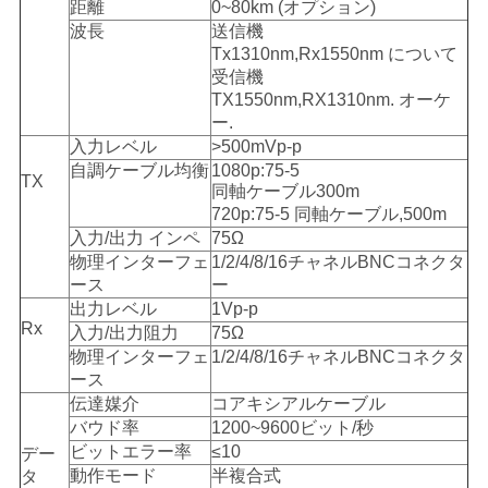
距離
0~80km (オプション)
バ
波長
送信機
シ
Tx1310nm,Rx1550nm について
受信機
ー
TX1550nm,RX1310nm. オーケ
ー.
ポ
入力レベル
>500mVp-p
自調ケーブル均衡
1080p:75-5
TX
リ
同軸ケーブル300m
720p:75-5 同軸ケーブル,500m
シ
入力/出力 インペ
75Ω
物理インターフェ
1/2/4/8/16チャネルBNCコネクタ
ー
ース
ー
出力レベル
1Vp-p
Rx
入力/出力阻力
75Ω
物理インターフェ
1/2/4/8/16チャネルBNCコネクタ
ース
伝達媒介
コアキシアルケーブル
バウド率
1200~9600ビット/秒
ビットエラー率
≤10
デー
動作モード
半複合式
タ