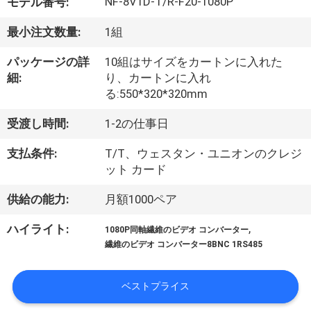
達
NF-8V1D-T/R-F20-1080P
モデル番号:
に
最小注文数量:
1組
つ
パッケージの詳
10組はサイズをカートンに入れた
細:
り、カートンに入れ
い
る:550*320*320mm
て
受渡し時間:
1-2の仕事日
支払条件:
T/T、ウェスタン・ユニオンのクレジ
工
ット カード
場
供給の能力:
月額1000ペア
旅
,
ハイライト:
1080P同軸繊維のビデオ コンバーター
行
繊維のビデオ コンバーター8BNC 1RS485
品
ベストプライス