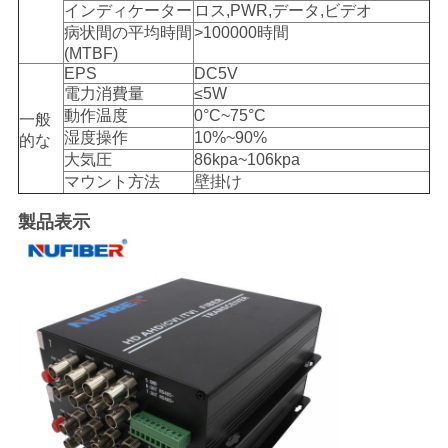
インディケーター
ロス,PWR,データ,ビデオ
病状間の平均時間
>100000時間
(MTBF)
EPS
DC5V
電力消費量
≤5W
動作温度
0°C~75°C
一般
湿度操作
10%~90%
的な
大気圧
86kpa~106kpa
マウント方法
壁掛け
製品表示