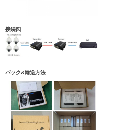
接続図
パック&
輸送方法