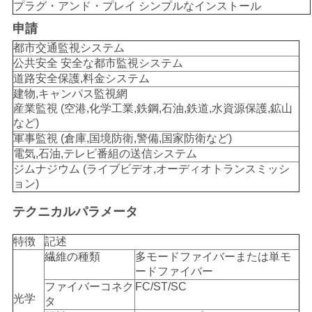
求
プラグ・アンド・プレイ シンプルなインストール
し
申請
都市交通監視システム
な
公共安全 安全な都市監視システム
道路安全保護,料金システム
さ
建物,キャンパス監視網
産業監視 (空港,化学工業,鉄鋼,石油,鉄道,水資源保護,鉱山
い
など)
軍事監視 (倉庫,国境防衛,警備,国家防衛など)
電気,石油,テレビ番組の送信システム
地
ジムナジウム (ライブビデオ,オーディオトランスミッシ
ョン)
図
テクニカルパラメータ
プ
特徴
記述
繊維の種類
多モードファイバーまたは単モ
ラ
ードファイバー
ファイバーコネク
FC/ST/SC
イ
光学
タ