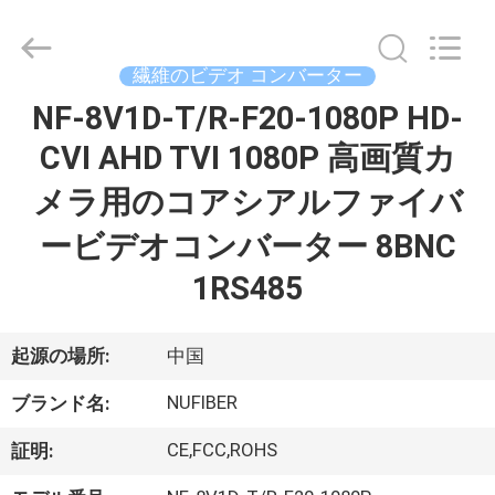
©
2021
-
2026
Shenzhen
繊維のビデオ コンバーター
Fivision
Digital
NF-8V1D-T/R-F20-1080P HD-
家
Technology
Co.,Ltd.
All
CVI AHD TVI 1080P 高画質カ
Rights
Reserved.
Developed
プ
メラ用のコアシアルファイバ
by
ECER
ロ
ービデオコンバーター 8BNC
ダ
1RS485
ク
起源の場所:
中国
ト
NUFIBER
ブランド名:
私
CE,FCC,ROHS
証明: