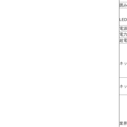
囲
LE
電
電
超
ネ
ネ
業