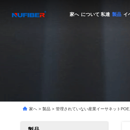
家へ
について 私達
製品
イ
家へ
>
製品
>
管理されていない産業イーサネットPOEスイッチ
製品