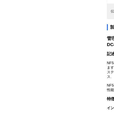
伝
管
DC
記
NF
ます
ステ
ス.
NF
性能
特
イン