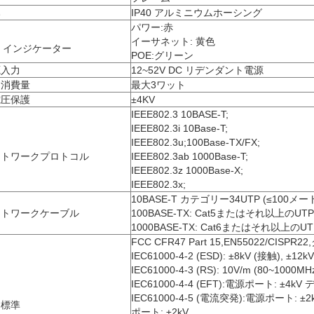
み
IP40 アルミニウムホーシング
パワー:赤
イーサネット: 黄色
D インジケーター
POE:グリーン
源入力
12~52V DC リデンダント電源
力消費量
最大3ワット
電圧保護
±4KV
IEEE802.3 10BASE-T;
IEEE802.3i 10Base-T;
IEEE802.3u;100Base-TX/FX;
ットワークプロトコル
IEEE802.3ab 1000Base-T;
IEEE802.3z 1000Base-X;
IEEE802.3x;
10BASE-T カテゴリー34UTP (≤100メー
ットワークケーブル
100BASE-TX: Cat5またはそれ以上のUTP
1000BASE-TX: Cat6またはそれ以上のUT
FCC CFR47 Part 15,EN55022/CISPR2
IEC61000-4-2 (ESD): ±8kV (接触), ±12k
IEC61000-4-3 (RS): 10V/m (80~1000MH
IEC61000-4-4 (EFT):電源ポート: ±4kV
IEC61000-4-5 (電流突発):電源ポート: ±2
界標準
ポート: ±2kV