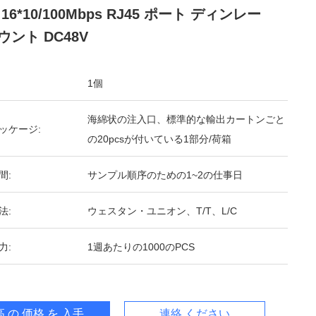
16*10/100Mbps RJ45 ポート ディンレー
ウント DC48V
1個
海綿状の注入口、標準的な輸出カートンごと
ッケージ:
の20pcsが付いている1部分/荷箱
間:
サンプル順序のための1~2の仕事日
法:
ウェスタン・ユニオン、T/T、L/C
力:
1週あたりの1000のPCS
 の 価格 を 入手 する
連絡 ください