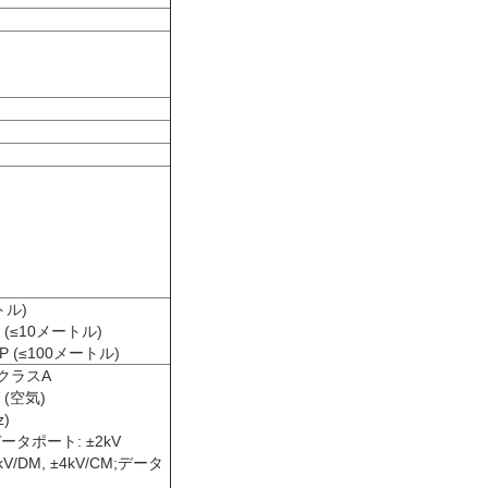
トル)
 (≤10メートル)
P (≤100メートル)
2,クラスA
V (空気)
z)
 データポート: ±2kV
kV/DM, ±4kV/CM;データ