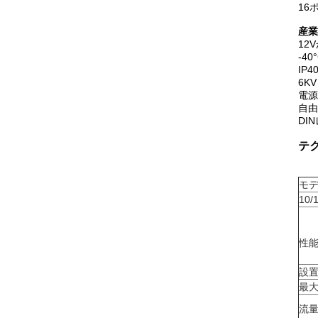
16ポ
産業
12
-4
IP
6K
電源
自由
DI
テ
モ
10
性
設
最
流