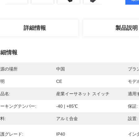
詳細情報
製品説明
詳細情報
起源の場所
中国
ブラ
証明
CE
モデ
品名:
産業イーサネット スイッチ
適用す
ーキングテンパー:
-40 | +85℃
保証:
料:
アルミ合金
設置:
護グレード:
IP40
イン