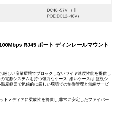
DC48~57V （非
POE:DC12~48V）
00Mbps RJ45 ポート ディンレールマウント
チで,厳しい産業環境でブロックしないワイヤ速度性能を提供し
P40超多余の電源システムを持つ強力なケース. 細いケースは,監視シ
の広い温度範囲で気候的に厳しい環境での制御管理と無線サービ
イーサネットメディアに柔軟性を提供し,非常に安定したファイバー