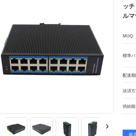
ッチ 
ルマ
MOQ:
標準パ
配達期
決済方
供給能
最高