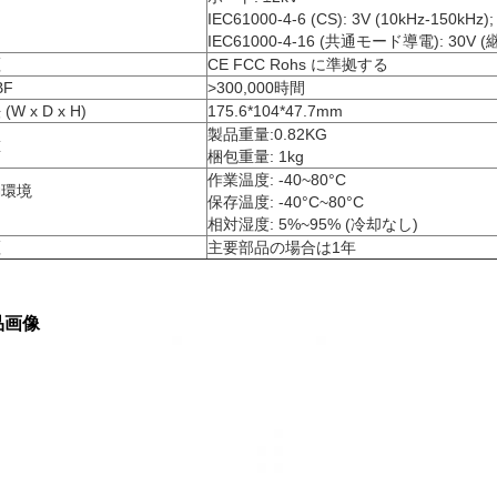
IEC61000-4-6 (CS): 3V (10kHz-150kHz)
IEC61000-4-16 (共通モード導電): 30V (継続
証
CE FCC Rohs に準拠する
BF
>300,000時間
(W x D x H)
175.6*104*47.7mm
製品重量:0.82KG
重
梱包重量: 1kg
作業温度: -40~80°C
働環境
保存温度: -40°C~80°C
相対湿度: 5%~95% (冷却なし)
証
主要部品の場合は1年
品画像