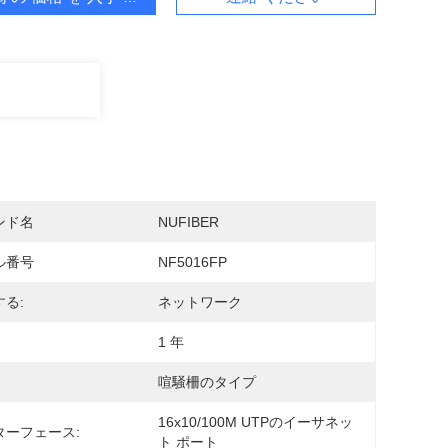
ンド名
NUFIBER
ル番号
NF5016FP
る:
ネットワーク
1 年
喧騒柵のタイプ
16x10/100M UTPのイーサネッ
ターフェース:
ト ポート