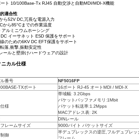
ート 10/100Base-Tx RJ45 自動交渉と自動MDI/MDI-X機能
的適合性
Vから52V DC,冗長な電源入力
0°Cから85°Cまでの作業温度
40 アルミニウムホーシング
V DC イーサネット ESD 保護をサポート
線のための6KV DC EFT保護をサポート
転落,衝撃,振動安定性
Nレールと壁掛けハードウェアの設計
クニカル仕様
デル番号
NF5016FP
/100BASE-TXポート
16ポート RJ-45 オートMDI / MDI-X
帯域幅: 3.2Gbps
パケットバッファメモリ:1Mbit
能仕様
パケット転送率:1.2Mpps
MACアドレス表: 2K
置
DINレール
大フレームサイズ
9000バイト パケットサイズ
半デュプレックスの逆圧,フルデュプレックスの
量制御
フレーム