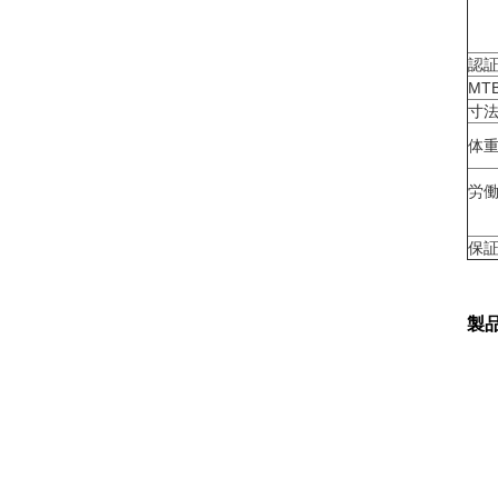
認
MT
寸法 
体
労
保
製