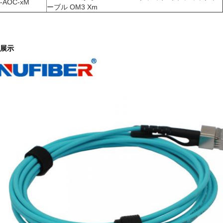
-AOC-xM
ーブル OM3 Xm
展示