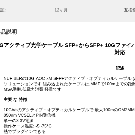
証:
12ヶ月
互換性
製品説明
0Gアクティブ光学ケーブル SFP+からSFP+ 10Gファイ
対応
記述
NUFIBERの10G-AOC-xM SFP+アクティブ・オプティカルケーブル (A
ソリューションです.組み込まれたケーブルは,MMFで100mまでの距離で
MSA準拠,低電力消費,軽量です
主要 な 特徴
10Gb/sのアクティブ・オプティカルケーブルで,最大100mのOM2MM
850nm VCSELとPIN受信機
単一の3.3V電源
操作ケース温度: -5~75°C
熱でプラグインできる