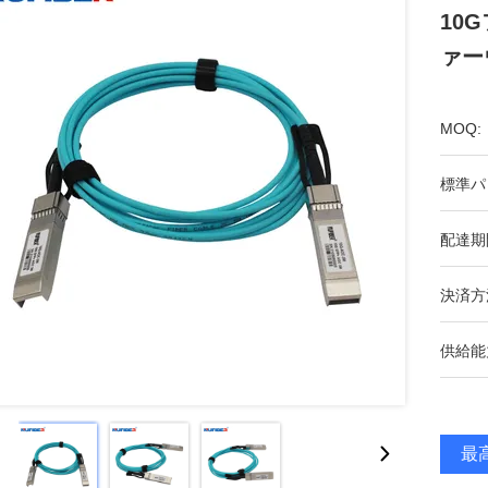
10
ァー
MOQ:
標準パ
配達期
決済方
供給能
最高