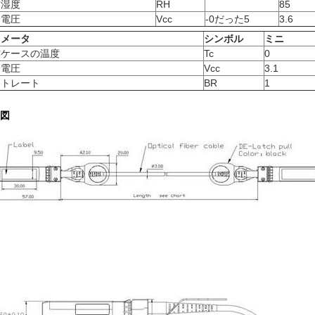
作湿度
RH
85
給電圧
Vcc
-0だった5
3.6
ラメータ
シンボル
ミニ
作ケースの温度
Tc
0
給電圧
Vcc
3.1
ットレート
BR
1
図