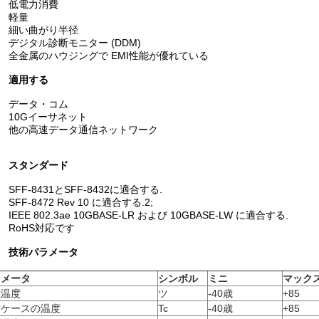
低電力消費
軽量
細い曲がり半径
デジタル診断モニター (DDM)
全金属のハウジングで EMI性能が優れている
適用する
データ・コム
10Gイーサネット
他の高速データ通信ネットワーク
スタンダード
SFF-8431とSFF-8432に適合する.
SFF-8472 Rev 10 に適合する.2;
IEEE 802.3ae 10GBASE-LR および 10GBASE-LW に適合する.
RoHS対応です
技術パラメータ
ラメータ
シンボル
ミニ
マック
蔵温度
ツ
-40歳
+85
作ケースの温度
Tc
-40歳
+85