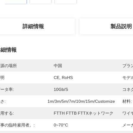
詳細情報
製品説明
詳細情報
起源の場所
中国
ブラ
証明
CE, RoHS
モデ
ータ率:
10Gb/s
コネ
さ:
1m/3m/5m/7m/10m/15m/customize
材料:
用する:
FTTH FTTB FTTXネットワーク
ワイヤ
事の臨時雇用者。:
0~70°C
メーカ