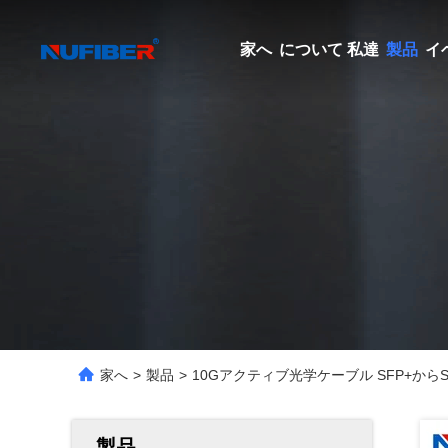
家へ
について 私達
製品
イ
家へ
>
製品
>
10Gアクティブ光学ケーブル SFP+からS
製品