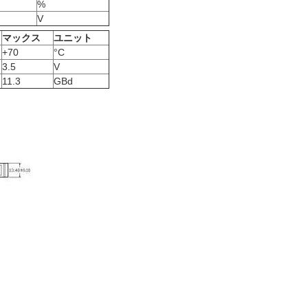
%
V
マックス
ユニット
+70
°C
3.5
V
11.3
GBd