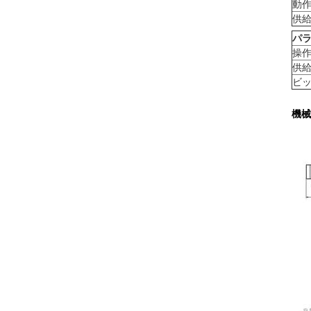
動
供
パ
操
供
ビ
機械