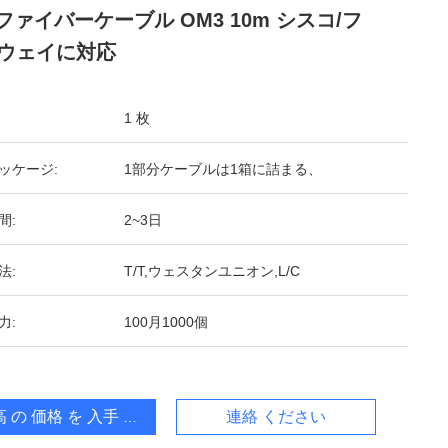
Gファイバーケーブル OM3 10m シスコ/フ
ウェイに対応
1 枚
ッケージ:
1部分ケーブルは1箱に詰まる、
間:
2~3日
法:
T/T,ウェスタンユニオン,L/C
力:
100月1000個
 の 価格 を 入手 する
連絡 ください