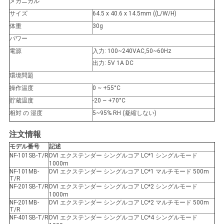
メカニカル
バ
サイズ
64.5 x 40.6 x 14.5mm ((L/W/H)
シ
体重
30g
パワー
ー
電源
入力: 100~240VAC,50~60Hz
出力: 5V 1A DC
ポ
環境問題
リ
操作温度
0 ~ +55°C
貯蔵温度
-20 ~ +70°C
シ
相対 の 湿度
5~95% RH (凝縮しない)
ー
注文情報
モデル番号
記述
NF-101SB-T/R
DVI エクステンダー シングルコア LC*1 シングルモード
1000m
NF-101MB-
DVI エクステンダー シングルコア LC*1 マルチモード 500m
T/R
NF-201SB-T/R
DVI エクステンダー シングルコア LC*2 シングルモード
1000m
NF-201MB-
DVI エクステンダー シングルコア LC*2 マルチモード 500m
T/R
NF-401SB-T/R
DVI エクステンダー シングルコア LC*4 シングルモード