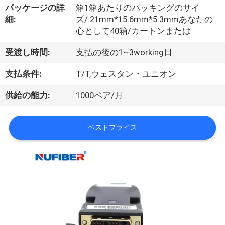
達
パッケージの詳
箱1箱あたりのパッキングのサイ
に
細:
ズ/:21mm*15.6mm*5.3mmあなたの
心として40箱/カートンまたは
つ
受渡し時間:
支払の後の1~3working日
い
支払条件:
T/T,ウェスタン・ユニオン
て
供給の能力:
1000ペア/月
工
ベストプライス
場
旅
行
品