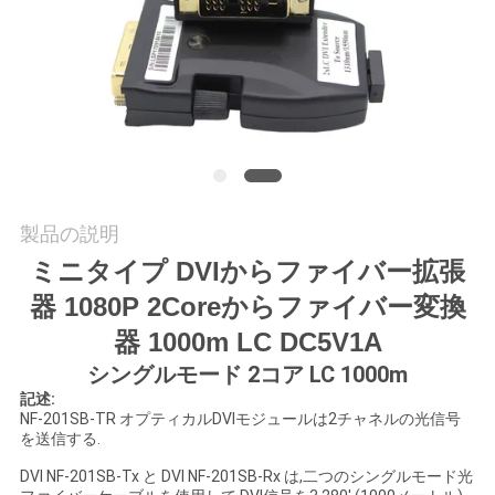
質
管
理
私
達
製品の説明
に
ミニタイプ DVIからファイバー拡張
器 1080P 2Coreからファイバー変換
連
器 1000m LC DC5V1A
絡
シングルモード 2コア LC 1000m
し
記述:
NF-201SB-TR オプティカルDVIモジュールは2チャネルの光信号
な
を送信する.
DVI NF-201SB-Tx と DVI NF-201SB-Rx は,二つのシングルモード光
さ