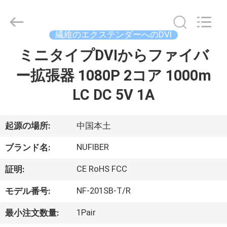
Fivision
Digital
Technology
Co.,Ltd.
All
繊維のエクステンダーへのDVI
Rights
Reserved.
Developed
ミニタイプDVIからファイバ
家
by
ECER
ー拡張器 1080P 2コア 1000m
プ
LC DC 5V 1A
ロ
起源の場所:
中国本土
ダ
NUFIBER
ク
ブランド名:
ト
CE RoHS FCC
証明:
NF-201SB-T/R
モデル番号:
私
1Pair
最小注文数量: