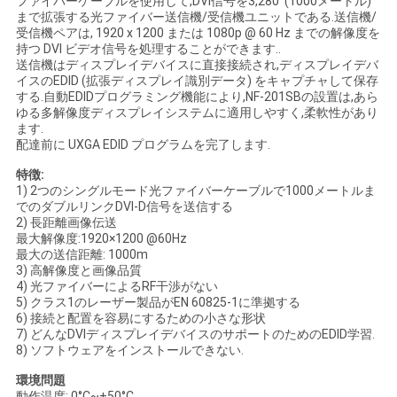
ファイバーケーブルを使用して,DVI信号を3,280' (1000メートル)
まで拡張する光ファイバー送信機/受信機ユニットである.送信機/
い
受信機ペアは, 1920 x 1200 または 1080p @ 60 Hz までの解像度を
持つ DVI ビデオ信号を処理することができます..
送信機はディスプレイデバイスに直接接続され,ディスプレイデバ
イスのEDID (拡張ディスプレイ識別データ) をキャプチャして保存
ニ
する.自動EDIDプログラミング機能により,NF-201SBの設置は,あら
ゆる多解像度ディスプレイシステムに適用しやすく,柔軟性があり
ュ
ます.
配達前に UXGA EDID プログラムを完了します.
ー
特徴:
ス
1) 2つのシングルモード光ファイバーケーブルで1000メートルま
でのダブルリンクDVI-D信号を送信する
2) 長距離画像伝送
最大解像度:1920×1200 @60Hz
引
最大の送信距離: 1000m
3) 高解像度と画像品質
4) 光ファイバーによるRF干渉がない
用
5) クラス1のレーザー製品がEN 60825-1に準拠する
6) 接続と配置を容易にするための小さな形状
を
7) どんなDVIディスプレイデバイスのサポートのためのEDID学習.
8) ソフトウェアをインストールできない.
要
環境問題
動作温度: 0°C~+50°C