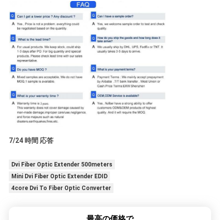
7/24 時間 応答
Dvi Fiber Optic Extender 500meters
Mini Dvi Fiber Optic Extender EDID
4core Dvi To Fiber Optic Converter
最高の価格で