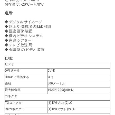
求
保存温度: -20°C ~ +70°C
し
適用:
な
◆ デジタル サイネージ
◆ 路上 や 競技場 の LED 標識
さ
◆ 医療 画像 装置
◆ 機内 ビデオ システム
い
◆ 家庭 シアター
◆ テレビ 放送 局
◆ 会議 室 の ビデオ 装置
地
仕様:
ビデオ
図
DVI 適合性
DVI-D
HDCP に準拠する
違う
距離
500メートル
プ
最大解像度
1920*1200@60Hz
ラ
コネクタ
TXコネクタ
(1) DVI 入力 (2)LC
イ
RXコネクター
(1) DVIアウト (2) LC