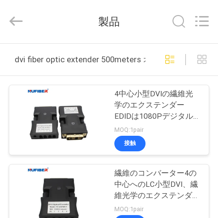
2021
-
2026
製品
Shenzhen
Fivision
Digital
Technology
Co.,Ltd.
家
All
dvi fiber optic extender 500meters オンライン製造
Rights
Reserved.
Developed
by
プ
ECER
4中心小型DVIの繊維光
ロ
学のエクステンダー
EDIDは1080Pデジタル
ダ
表記のための作用する
MOQ:1pair
ク
接触
ト
繊維のコンバーター4の
中心へのLC小型DVI、繊
私
維光学のエクステンダー
500mの多モードへの
MOQ:1pair