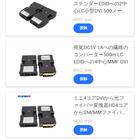
ステンダーEDIDへの2中
い
心LC小型DVI 500メート
ル
MOQ:1pair
接触
ニ
ュ
視覚DC5V 1Aへの繊維の
コンバーター500m LC
ー
EDIDへの4中心MMF DVI
ス
MOQ:1pair
接触
引
ミニ4コアDVIから光フ
用
ァイバー変換器HD4コア
からSM/MMファイバー
を
拡張器
MOQ:1Pair
要
接触