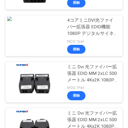
達
DVI
接触
に
4コアミニDVI光ファイ
つ
バー拡張器 EDID機能
い
1080P デジタルサイネ
ージ
MOQ:1pair
て
接触
工
ミニ Dvi 光ファイバー拡
張器 EDID MM 2xLC 500
場
メートル 4Kx2K 1080P
旅
をサポート
MOQ:1Pair
接触
行
ミニ Dvi 光ファイバー拡
品
張器 EDID MM 2xLC 500
メートル 4Kx2K 1080P