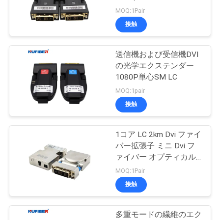
質
をサポート
MOQ:1Pair
管
接触
理
送信機および受信機DVI
の光学エクステンダー
私
1080P単心SM LC
MOQ:1pair
達
接触
に
連
1コア LC 2km Dvi ファイ
バー拡張子 ミニ Dvi フ
絡
ァイバー オプティカル
トランシーバー
MOQ:1Pair
し
接触
な
さ
多重モードの繊維のエク