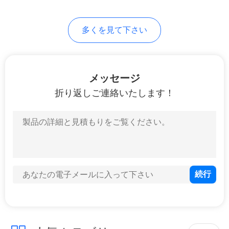
求
し
多くを見て下さい
な
さ
メッセージ
い
折り返しご連絡いたします！
地
図
プ
ラ
イ