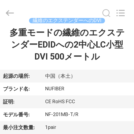
Fivision
Digital
Technology
Co.,Ltd.
All
繊維のエクステンダーへのDVI
Rights
Reserved.
Developed
多重モードの繊維のエクステ
家
by
ECER
ンダーEDIDへの2中心LC小型
プ
DVI 500メートル
ロ
ダ
起源の場所:
中国（本土）
ク
NUFIBER
ブランド名:
ト
CE RoHS FCC
証明:
NF-201MB-T/R
モデル番号:
私
1pair
最小注文数量: