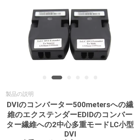
質
管
理
私
達
に
連
製品の説明
絡
DVIのコンバーター500metersへの繊
し
維のエクステンダーEDIDのコンバー
な
ター繊維への2中心多重モードLC小型
DVI
さ