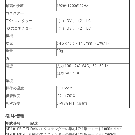
バ
最高の決断
1920* 1200@60Hz
コネクター
シ
TXのコネクター
（1） DVI、（2） LC
ー
RXのコネクター
（1） DVI、（2） LC
機械
ポ
次元
64.5 x 40.6 x 14.5mm （L/W/H）
リ
重量
30g
力
シ
電源
入力:100~ 240 VAC、50 | 60Hz
出力:5V 1A DC
ー
環境
操作の温度
0 | +55°C
保管温度
-20 | +70°C
相対湿度
5~95% RH （凝縮）
発注情報
型式番号
記述
NF-101SB-T/R
DVIのエクステンダーの単心LC*1単一モード1000meters
NF-101MB-T/R
DVIのエクステンダーの単心LC*1多モード500meters