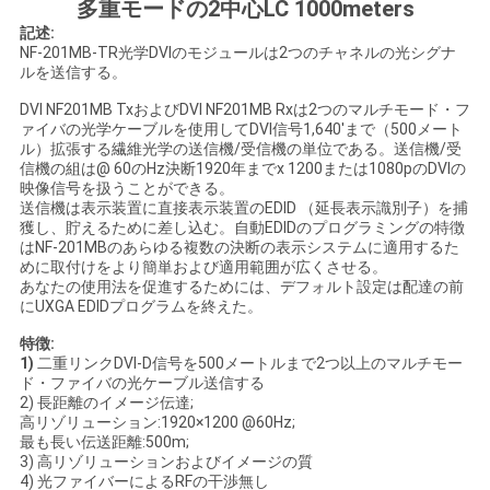
多重モードの2中心LC 1000meters
い
記述:
NF-201MB-TR光学DVIのモジュールは2つのチャネルの光シグナ
ルを送信する。
ニ
DVI NF201MB TxおよびDVI NF201MB Rxは2つのマルチモード・フ
ァイバの光学ケーブルを使用してDVI信号1,640'まで（500メート
ュ
ル）拡張する繊維光学の送信機/受信機の単位である。送信機/受
信機の組は@ 60のHz決断1920年までx 1200または1080pのDVIの
映像信号を扱うことができる。
ー
送信機は表示装置に直接表示装置のEDID （延長表示識別子）を捕
獲し、貯えるために差し込む。自動EDIDのプログラミングの特徴
ス
はNF-201MBのあらゆる複数の決断の表示システムに適用するた
めに取付けをより簡単および適用範囲が広くさせる。
あなたの使用法を促進するためには、デフォルト設定は配達の前
にUXGA EDIDプログラムを終えた。
引
特徴:
用
1)
二重リンクDVI-D信号を500メートルまで2つ以上のマルチモー
ド・ファイバの光ケーブル送信する
を
2) 長距離のイメージ伝達;
高リゾリューション:1920×1200 @60Hz;
最も長い伝送距離:500m;
要
3) 高リゾリューションおよびイメージの質
4) 光ファイバーによるRFの干渉無し