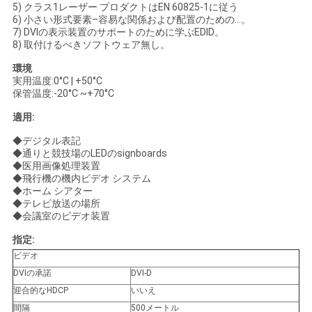
求
5) クラス1レーザー プロダクトはEN 60825-1に従う
6) 小さい形式要素–容易な関係および配置のための…。
し
7) DVIの表示装置のサポートのために学ぶEDID。
8) 取付けるべきソフトウェア無し。
な
環境
実用温度:0°C | +50°C
さ
保管温度:-20°C ~+70°C
い
適用:
◆デジタル表記
◆通りと競技場のLEDのsignboards
地
◆医用画像処理装置
◆飛行機の機内ビデオ システム
図
◆ホーム シアター
◆テレビ放送の場所
◆会議室のビデオ装置
プ
指定:
ビデオ
ラ
DVIの承諾
DVI-D
イ
迎合的なHDCP
いいえ
間隔
500メートル