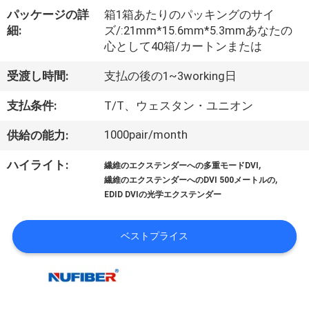
達
パッケージの詳
箱1箱あたりのパッキングのサイ
に
細:
ズ/:21mm*15.6mm*5.3mmあなたの
心として40箱/カートンまたは
つ
受渡し時間:
支払の後の1~3working日
い
て
支払条件:
T/T、ウェスタン・ユニオン
1000pair/month
供給の能力:
工
,
ハイライト:
繊維のエクステンダーへの多重モードDVI
,
場
繊維のエクステンダーへのDVI 500メートルの
EDID DVIの光学エクステンダー
旅
行
ベストプライス
品