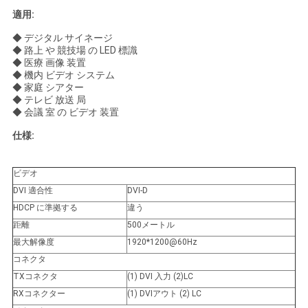
求
適用:
し
◆ デジタル サイネージ
◆ 路上 や 競技場 の LED 標識
な
◆ 医療 画像 装置
◆ 機内 ビデオ システム
さ
◆ 家庭 シアター
◆ テレビ 放送 局
い
◆ 会議 室 の ビデオ 装置
仕様:
地
ビデオ
図
DVI 適合性
DVI-D
HDCP に準拠する
違う
距離
500メートル
プ
最大解像度
1920*1200@60Hz
ラ
コネクタ
TXコネクタ
(1) DVI 入力 (2)LC
イ
RXコネクター
(1) DVIアウト (2) LC