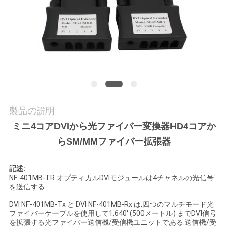
質
管
理
私
達
製品の説明
に
ミニ4コアDVIから光ファイバー変換器HD4コアか
連
らSM/MMファイバー拡張器
絡
記述:
NF-401MB-TR オプティカルDVIモジュールは4チャネルの光信号
し
を送信する.
な
DVI NF-401MB-Tx と DVI NF-401MB-Rx は,四つのマルチモード光
ファイバーケーブルを使用して1,640' (500メートル) までDVI信号
さ
を拡張する光ファイバー送信機/受信機ユニットである.送信機/受