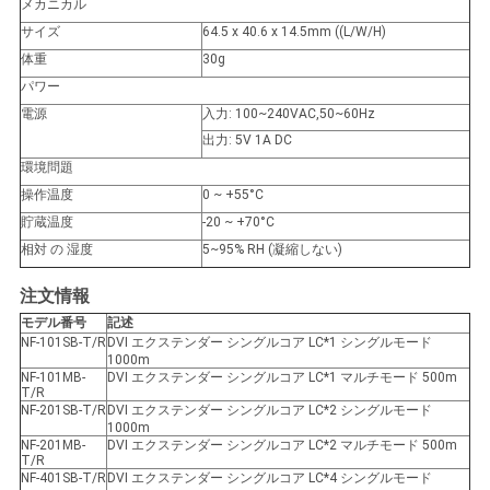
メカニカル
バ
サイズ
64.5 x 40.6 x 14.5mm ((L/W/H)
シ
体重
30g
パワー
ー
電源
入力: 100~240VAC,50~60Hz
ポ
出力: 5V 1A DC
環境問題
リ
操作温度
0 ~ +55°C
貯蔵温度
-20 ~ +70°C
シ
相対 の 湿度
5~95% RH (凝縮しない)
ー
注文情報
モデル番号
記述
NF-101SB-T/R
DVI エクステンダー シングルコア LC*1 シングルモード
1000m
NF-101MB-
DVI エクステンダー シングルコア LC*1 マルチモード 500m
T/R
NF-201SB-T/R
DVI エクステンダー シングルコア LC*2 シングルモード
1000m
NF-201MB-
DVI エクステンダー シングルコア LC*2 マルチモード 500m
T/R
NF-401SB-T/R
DVI エクステンダー シングルコア LC*4 シングルモード