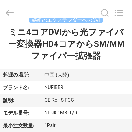
Fivision
Digital
Technology
Co.,Ltd.
All
繊維のエクステンダーへのDVI
Rights
Reserved.
ミニ4コアDVIから光ファイバ
家
Developed
by
ECER
ー変換器HD4コアからSM/MM
プ
ファイバー拡張器
ロ
ダ
起源の場所:
中国 (大陸)
ク
NUFIBER
ブランド名:
ト
CE RoHS FCC
証明:
NF-401MB-T/R
モデル番号:
私
1Pair
最小注文数量: