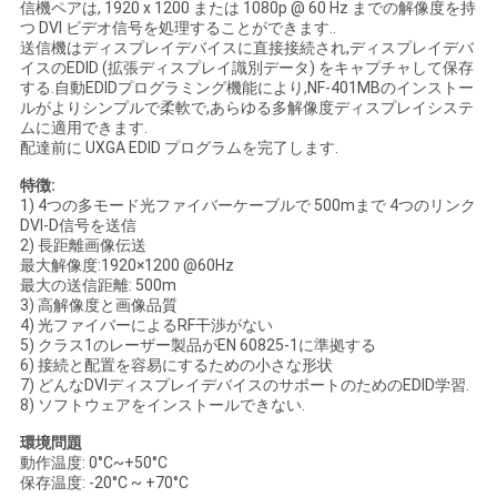
信機ペアは, 1920 x 1200 または 1080p @ 60 Hz までの解像度を持
い
つ DVI ビデオ信号を処理することができます..
送信機はディスプレイデバイスに直接接続され,ディスプレイデバ
イスのEDID (拡張ディスプレイ識別データ) をキャプチャして保存
する.自動EDIDプログラミング機能により,NF-401MBのインストー
ニ
ルがよりシンプルで柔軟で,あらゆる多解像度ディスプレイシステ
ムに適用できます.
配達前に UXGA EDID プログラムを完了します.
ュ
特徴:
ー
1) 4つの多モード光ファイバーケーブルで 500mまで 4つのリンク
DVI-D信号を送信
ス
2) 長距離画像伝送
最大解像度:1920×1200 @60Hz
最大の送信距離: 500m
3) 高解像度と画像品質
引
4) 光ファイバーによるRF干渉がない
5) クラス1のレーザー製品がEN 60825-1に準拠する
用
6) 接続と配置を容易にするための小さな形状
7) どんなDVIディスプレイデバイスのサポートのためのEDID学習.
を
8) ソフトウェアをインストールできない.
環境問題
要
動作温度: 0°C~+50°C
保存温度: -20°C ~ +70°C