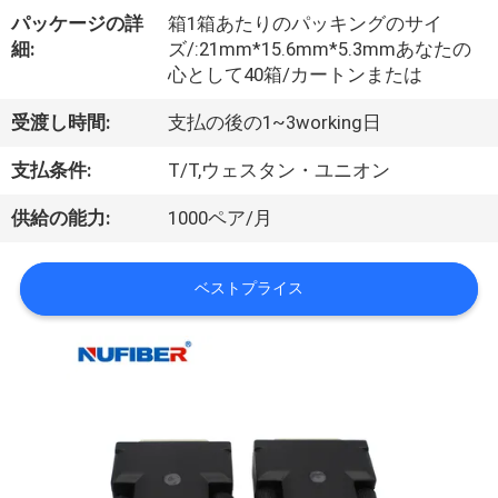
達
パッケージの詳
箱1箱あたりのパッキングのサイ
に
細:
ズ/:21mm*15.6mm*5.3mmあなたの
心として40箱/カートンまたは
つ
受渡し時間:
支払の後の1~3working日
い
て
支払条件:
T/T,ウェスタン・ユニオン
供給の能力:
1000ペア/月
工
ベストプライス
場
旅
行
品