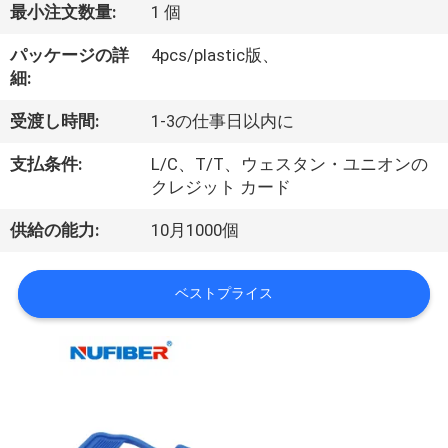
達
最小注文数量:
1 個
に
パッケージの詳
4pcs/plastic版、
つ
細:
い
受渡し時間:
1-3の仕事日以内に
て
支払条件:
L/C、T/T、ウェスタン・ユニオンの
クレジット カード
工
供給の能力:
10月1000個
場
ベストプライス
旅
行
品