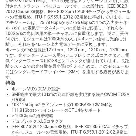
QSFP28-100G-LR4は、10kmの光通信アプリケーション向けに設
計されたトランシーバモジュールです。この設計は、IEEE 802.3-
い
2012 Clause 88規格、IEEE 802.3bm CAUI-4チップからモジュール
への電気規格、ITU-T G.959.1-2012-02規格に準拠しています。こ
のモジュールは、25.78 Gbpsから27.95 Gbpsの4つの入力チャネ
ル（ch）の電気データを4レーンの光信号に変換し、それらを
ニ
100Gb/sの光伝送用の単一チャネルに多重化します。逆に、受信
側では、モジュールは100Gb/sの入力を4レーン信号に光的に分
ュ
離し、それらを4レーン出力電気データに変換します。
4レーンの中心波長は1270 nm、1290 nm、1310 nm、1330 nm
ー
です。光インターフェース用のデュプレックスLCコネクタと、電
気インターフェース用の38ピンコネクタが含まれています。長距
ス
離システムでの光分散を最小限に抑えるために、このモジュール
にはシングルモードファイバー（SMF）を適用する必要がありま
す。
特徴
引
4レーンMUX/DEMUX設計
SMF経由で最大10 kmの到達距離を実現する統合CWDM TOSA
用
/ ROSA
103.125Gbpsのラインレートの100GBASE-CWDM4と
111.81GbpsのラインレートのOTU4をサポート
を
> 100Gbpsの総帯域幅
デュプレックスLCコネクタ
要
IEEE 802.3-2012 Clause 88規格、IEEE 802.3bm CAUI-4チップ
からモジュールへの電気規格、ITU-T G.959.1-2012-02規格に