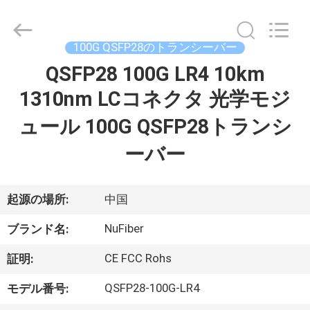
2021
-
2026
Shenzhen
Fivision
100G QSFP28のトランシーバー
Digital
Technology
Co.,Ltd.
QSFP28 100G LR4 10km
家
All
Rights
1310nm LCコネクタ 光学モジ
Reserved.
Developed
by
プ
ECER
ュール 100G QSFP28トランシ
ロ
ーバー
ダ
起源の場所:
中国
ク
NuFiber
ト
ブランド名:
CE FCC Rohs
証明:
私
QSFP28-100G-LR4
モデル番号: