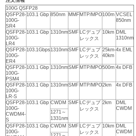
注文情報
100G QSFP28
QSFP28-
103.1 Gbp
850nm
MMF
MTP/MPO
100m
VCSEL
100G-
850nm
SR4
QSFP28-
103.1 Gbp
1310nm
SMF
LCデュプ
10km
DML
100G-
1310nm
レックス
LR4
QSFP28-
103.1Gbps
1310nm
SMF
LCデュプ
25km-
4x EML
100G-
40km
レックス
ER4
QSFP28-
103.1 Gbp
1310nm
SMF
MTP/MPO
500m
4x DFB
100G-
PSM4
QSFP28-
103.1 Gbp
1310nm
SMF
MTP/MPO
2km
4x DFB
100G-
LR-S
QSFP28-
103.1 Gbp
CWDM
SMF
LCデュプ
2km
DML
100G-
CWDM
レックス
1271～
CWDM4-
1331nm
S
QSFP28-
103.1 Gbp
CWDM
SMF
LCデュプ
10km
DML
100G-
CWDM
レックス
1271～