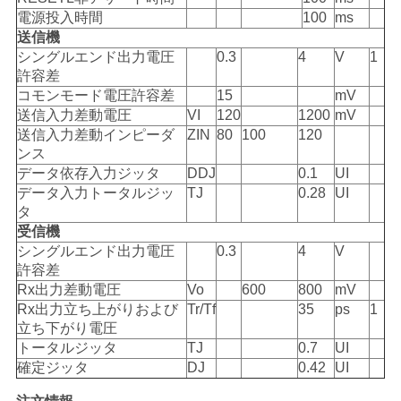
バ
電源投入時間
100
ms
送信機
シ
シングルエンド出力電圧
0.3
4
V
1
許容差
ー
コモンモード電圧許容差
15
mV
ポ
送信入力差動電圧
VI
120
1200
mV
送信入力差動インピーダ
ZIN
80
100
120
リ
ンス
データ依存入力ジッタ
DDJ
0.1
UI
シ
データ入力トータルジッ
TJ
0.28
UI
タ
ー
受信機
シングルエンド出力電圧
0.3
4
V
許容差
Rx出力差動電圧
Vo
600
800
mV
Rx出力立ち上がりおよび
Tr/Tf
35
ps
1
立ち下がり電圧
トータルジッタ
TJ
0.7
UI
確定ジッタ
DJ
0.42
UI