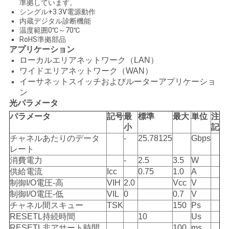
求
準拠しています。
シングル+3.3V電源動作
し
内蔵デジタル診断機能
温度範囲0℃～70℃
な
RoHS準拠部品
アプリケーション
さ
ローカルエリアネットワーク（LAN）
ワイドエリアネットワーク（WAN）
い
イーサネットスイッチおよびルーターアプリケーショ
ン
光パラメータ
地
パラメータ
記号
最
標準
最大
単位
注
小
記
図
チャネルあたりのデータ
-
25.78125
Gbps
レート
消費電力
-
2.5
3.5
W
供給電流
Icc
0.75
1.0
A
プ
制御I/O電圧-高
VIH
2.0
Vcc
V
ラ
制御I/O電圧-低
VIL
0
0.7
V
チャネル間スキュー
TSK
150
Ps
イ
RESETL持続時間
10
Us
RESETL非アサート時間
100
ms