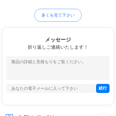
求
し
多くを見て下さい
な
さ
メッセージ
い
折り返しご連絡いたします！
地
図
プ
ラ
イ