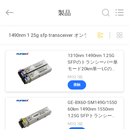
2021
-
2026
製品
Shenzhen
Fivision
Digital
Technology
Co.,Ltd.
家
All
1490nm 1 25g sfp transceiver オンライン製造
Rights
Reserved.
Developed
by
プ
ECER
1310nm 1490nm 1.25G
ロ
SFPのトランシーバー単
モード20km単一LCのコ
ダ
ネクター
MOQ:1組
ク
接触
ト
GE-BX60-SM1490/1550
60km 1490nm 1550nm
私
1.25G SFPトランシーバ
ー Sfpモジュール Lcコ
MOQ:1組