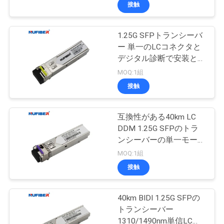
達
ネクタ 二方向単調モー
接触
ド
に
1.25G SFPトランシーバ
つ
ー 単一のLCコネクタと
い
デジタル診断で安装と保
守を容易にする
MOQ:1組
て
接触
工
互換性がある40km LC
DDM 1.25G SFPのトラ
場
ンシーバーの単一モード
旅
SfpモジュールCisco
MOQ:1組
接触
行
40km BIDI 1.25G SFPの
品
トランシーバー
1310/1490nm単信LC