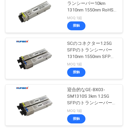
ランシーバー10km
い
1310nm 1550nm RoHS
の迎合的な無鉛
MOQ:1組
接触
ニ
ュ
SCのコネクター1.25G
SFPのトランシーバー
ー
1310nm 1550nm SFPの
ス
光学モジュール
MOQ:1組
接触
引
迎合的なGE-BX03-
用
SM1310S 3km 1.25G
SFPのトランシーバー
を
1310nm 1550nm RoHS
MOQ:1組
要
接触