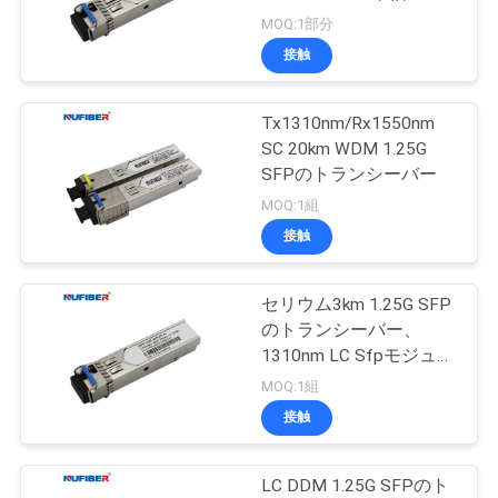
質
DDM
MOQ:1部分
管
接触
理
Tx1310nm/Rx1550nm
SC 20km WDM 1.25G
私
SFPのトランシーバー
MOQ:1組
達
接触
に
連
セリウム3km 1.25G SFP
のトランシーバー、
絡
1310nm LC Sfpモジュー
ルの単一モード
MOQ:1組
し
接触
な
さ
LC DDM 1.25G SFPのト