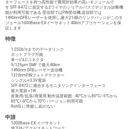
ターフェースを持つ高性能で費用対効果の高いモジュールで
い
す.SFF-8472 に規定する2ワイヤのシリアルバスでデジタル診断機
能が利用可能である.受信部ではPIN受信機,送信部では
1490nmDFBレーザーを使用し,最大21dBのリンクバッジがこのモ
ジュール1000Base-EXイーサネット40kmアプリケーションを保
ニ
証します.
特徴
ュ
1.25Gb/sまでのデータリンク
ー
ホットプラグ可能
単一のLCコネクタ
ス
9/125μm SMF で最大40km
1490nm DFBレーザー送信機
1310nmPINフォトデテクター
シングル+3.3V電源
引
SFF-8472 に適合するモニタリングインターフェース
最大電源 <1W
用
産業用/拡張/商業用 動作温度範囲: -40°Cから85°C/-5°Cから
85°C/-0°Cから70°C バージョン利用可能
を
RoHS に準拠し,鉛のない
申請
要
1000Base-EX イーサネット
地下鉄/アクセスネットワーク