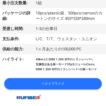
達
最小注文数量:
1組
に
パッケージの詳
10pcs/plastic袋、500pcs/cartonのカ
つ
細:
ートンのサイズ:455*328*280mm
い
受渡し時間:
1-3の仕事日
て
支払条件:
L/C、T/T、ウェスタン・ユニオン
供給の能力:
1ヶ月あたりの100,000 PC
工
,
ハイライト:
40km LC DDM 1.25G SFPのトランシーバー
場
,
互換性がある単一モードSfpモジュールCisco
DDM 1.25G SFPのトランシーバーの単一モード
旅
行
ベストプライス
品