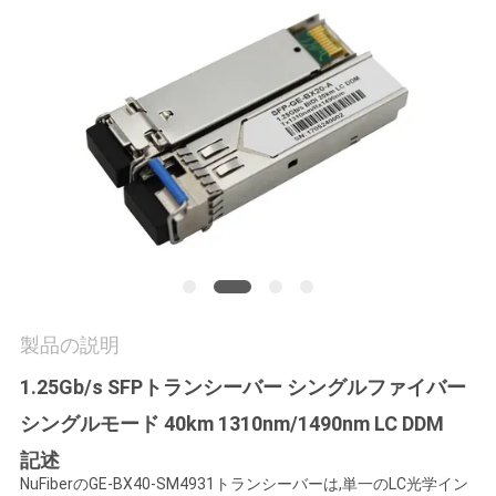
質
管
理
私
達
に
連
製品の説明
絡
1.25Gb/s SFPトランシーバー シングルファイバー
し
シングルモード 40km 1310nm/1490nm LC DDM
な
記述
さ
NuFiberのGE-BX40-SM4931トランシーバーは,単一のLC光学イン