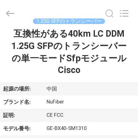
2021
-
2026
Shenzhen
Fivision
1.25G SFPのトランシーバー
Digital
Technology
互換性がある40km LC DDM
家
Co.,Ltd.
All
Rights
1.25G SFPのトランシーバー
Reserved.
Developed
by
プ
の単一モードSfpモジュール
ECER
ロ
Cisco
ダ
起源の場所:
中国
ク
NuFiber
ト
ブランド名:
CE FCC
証明:
私
GE-BX40-SM1310
モデル番号: