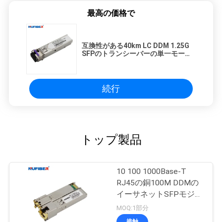
最高の価格で
互換性がある40km LC DDM 1.25G
SFPのトランシーバーの単一モード
SfpモジュールCisco
続行
トップ製品
10 100 1000Base-T
RJ45の銅100M DDMの
イーサネットSFPモジュ
ール
MOQ:1部分
接触