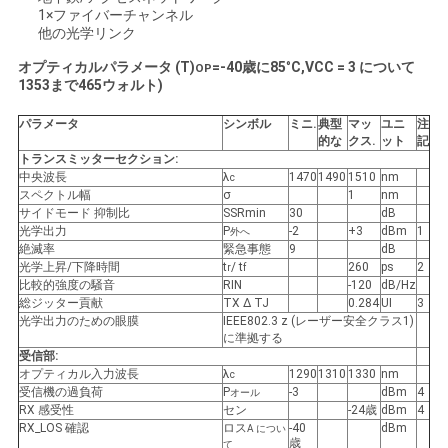
求
1×ファイバーチャンネル
他の光学リンク
し
オプティカルパラメータ (T)
=
-40歳
に
85
°
C,VCC = 3 について
OP
な
135
3まで
465
ウォルト)
さ
パラメータ
シンボル
ミニ
.
典型
マッ
ユニ
注
的な
クス
.
ット
記
い
トランスミッターセクション:
中央波長
λ
1470
1490
1510
nm
c
スペクトル幅
σ
1
nm
サイドモード 抑制比
SSRmin
30
dB
地
光学出力
P
-2
+3
dBm
1
外へ
絶滅率
緊急事態
9
dB
図
光学上昇/下降時間
t
/ t
260
ps
2
r
f
比較的強度の騒音
RIN
-120
dB/Hz
総ジッター貢献
TX Δ TJ
0.284
UI
3
光学出力のための眼膜
IEEE802.3 z (レーザー安全クラス1)
プ
に準拠する
受信部:
オプティカル入力波長
λ
1290
1310
1330
nm
ラ
c
受信機の過負荷
P
-3
dBm
4
オール
RX 感受性
セン
-24歳
dBm
4
イ
RX_LOS 確認
ロス
-40
dBm
A につい
歳
て