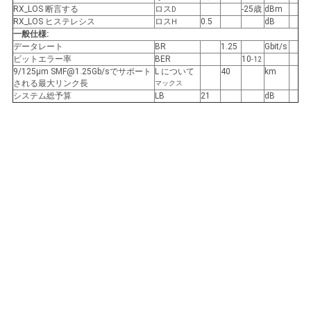
バ
RX_LOS 断言する
ロス
-25歳
dBm
D
RX_LOS ヒステレシス
ロス
0.5
dB
H
シ
一般仕様:
データレート
BR
1.25
Gbit/s
ビットエラー率
BER
10
ー
-12
9/125μm SMF@1.25Gb/sでサポート
L について
40
km
される最大リンク長
マックス
ポ
システム総予算
LB
21
dB
リ
シ
ー