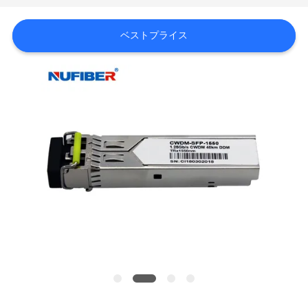
質
管
ベストプライス
理
私
達
に
連
絡
し
な
さ