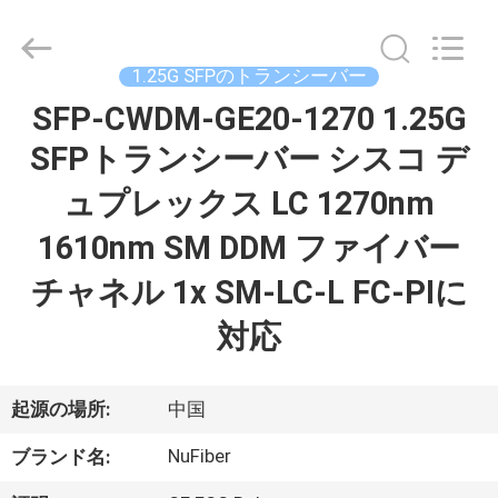
2021
-
2026
Shenzhen
Fivision
1.25G SFPのトランシーバー
Digital
Technology
SFP-CWDM-GE20-1270 1.25G
家
Co.,Ltd.
All
Rights
SFPトランシーバー シスコ デ
Reserved.
Developed
by
プ
ュプレックス LC 1270nm
ECER
ロ
1610nm SM DDM ファイバー
ダ
チャネル 1x SM-LC-L FC-PIに
ク
対応
ト
起源の場所:
中国
私
NuFiber
ブランド名: