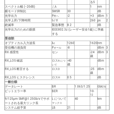
バ
る5
スペクトル幅 (−20dB)
△λ
1
nm
横モード抑制比
SMSR
30
dB
シ
光学出力
P
-2
+3
dBm
1
外へ
光学上昇/下降時間
t
/ t
260
ps
2
r
f
ー
絶滅率
緊急事態
8.2
dB
光学出力のための眼膜
IEEE802.3z (レーザー安全1級) に準拠
ポ
する
受信部:
リ
オプティカル入力波長
λ
1260
1620
nm
c
受信機の過負荷
P
-8
dBm
3
オール
RX 感受性
セン
-24
dBm
3
シ
歳
RX_LOS 確認
ロス
-40
dBm
A につ
ー
歳
いて
RX_LOS 断言する
ロス
-25
dBm
D
歳
RX_LOS ヒステレシス
ロス
0.5
dB
H
一般仕様:
データレート
BR
1.063/1.25
Gbit/s
ビットエラー率
BER
10
-
12
9/125μm SMF@1.25Gb/sでサポ
L について
40
km
ートされる最大リンク長
マックス
システム総予算
LB
21
dB