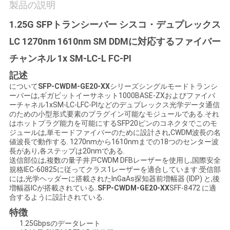
製品の説明
い
1.25G SFPトランシーバー シスコ・デュプレックス
LC 1270nm 1610nm SM DDMに対応するファイバー
ニ
チャンネル 1x SM-LC-L FC-PI
ュ
記述
について
SFP-CWDM-GE20-XX
シリーズシングルモードトランシ
ー
ーバーは,ギガビットイーサネット1000BASE-ZXおよびファイバ
ーチャネル1xSM-LC-LFC-PIなどのデュプレックス光学データ通信
ス
のための小型形式要素のプラグイン可能なモジュールである.それ
はホットプラグ能力を可能にするSFP20ピンのコネクタでこのモ
ジュールは,単モードファイバーのために設計され,CWDM波長の名
値波長で動作する. 1270nmから1610nmまでの18つのセンター波
引
長があり,各ステップは20nmである.
送信部位は,複数の量子井戸CWDM DFBレーザーを使用し,国際安全
用
規格IEC-60825に従ってクラス1レーザーを適合しています.受信部
には,光学ヘッダーに搭載されたInGaAs探知器前増幅器 (IDP) と,後
を
増幅器ICが搭載されている..
SFP-CWDM-GE20-XX
SFF-8472 に適
合するように設計されている.
要
特徴
1.25Gbpsのデータレート