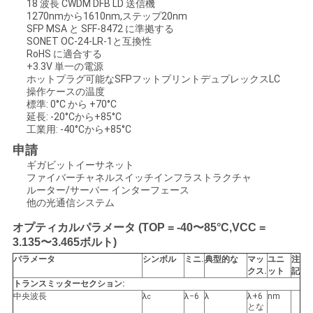
求
18 波長 CWDM DFB LD 送信機
1270nmから1610nm,ステップ20nm
し
SFP MSA と SFF-8472 に準拠する
SONET OC-24-LR-1と互換性
な
RoHS に適合する
+3.3V 単一の電源
ホットプラグ可能なSFPフットプリントデュプレックスLC
さ
操作ケースの温度
標準: 0°C から +70°C
い
延長: -20°Cから+85°C
工業用: -40°Cから+85°C
申請
地
ギガビットイーサネット
ファイバーチャネルスイッチインフラストラクチャ
図
ルーター/サーバー インターフェース
他の光通信システム
オプティカルパラメータ (TOP = -40〜85°C,VCC =
プ
3.135〜3.465ボルト)
パラメータ
シンボル
ミニ
.
典型的な
マッ
ユニ
注
ラ
クス
.
ット
記
トランスミッターセクション:
イ
中央波長
λ
λ−6
λ
λ+6
nm
c
とな