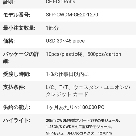
達
CE FCC Rohs
証明:
に
SFP-CWDM-GE20-1270
モデル番号:
つ
最小注文数量:
1部分
い
USD 39~46 piece
価格:
て
パッケージの詳
10pcs/plastic袋、500pcs/carton
細:
工
受渡し時間:
1-3の仕事日以内に
場
支払条件:
L/C、T/T、ウェスタン・ユニオンの
旅
クレジット カード
行
供給の能力:
1ヶ月あたりの100,000 PC
,
ハイライト:
20km CWDM複式アパートSFPのモジュール
品
,
1.25Gb/S CWDMの二重SFPモジュール
SFPモジュールLCのコネクター1270nm