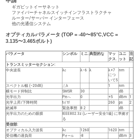
求
申請
ギガビットイーサネット
し
ファイバーチャネルスイッチインフラストラクチャ
ルーター/サーバー インターフェース
他の光通信システム
な
オプティカルパラメータ (TOP = -40〜85°C,VCC =
さ
3.135〜3.465ボルト)
い
パラメータ
シンボル
ミニ
.
典型的な
マッ
ユニ
注
クス
.
ット
記
トランスミッターセクション:
地
中央波長
λ
λ−6
λ
λ+7
nm
c
につ
いて5
図
スペクトル幅 (−20dB)
△λ
1
nm
横モード抑制比
SMSR
30
dB
光学出力
P
0
+5
dBm
1
外へ
光学上昇/下降時間
t
/ t
260
ps
2
r
f
プ
絶滅率
緊急事態
8.2
dB
光学出力のための眼膜
IEEE802.3z (レーザー安全1級) に準拠す
ラ
る
受信部:
イ
オプティカル入力波長
λ
1260
1620
nm
c
受信機の過負荷
P
-8
dBm
3
オール