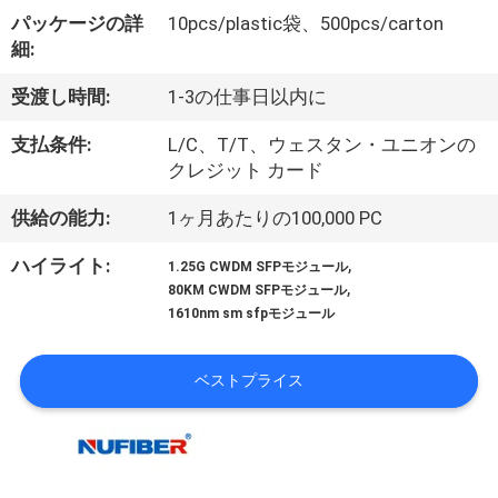
達
パッケージの詳
10pcs/plastic袋、500pcs/carton
に
細:
つ
受渡し時間:
1-3の仕事日以内に
い
支払条件:
L/C、T/T、ウェスタン・ユニオンの
て
クレジット カード
供給の能力:
1ヶ月あたりの100,000 PC
工
,
ハイライト:
1.25G CWDM SFPモジュール
,
場
80KM CWDM SFPモジュール
1610nm sm sfpモジュール
旅
行
ベストプライス
品