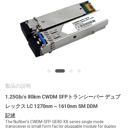
質
管
理
私
達
に
連
製品の説明
絡
1.25Gb/s 80km CWDM SFPトランシーバー デュプ
し
レックス LC 1270nm ~ 1610nm SM DDM
な
記述
The Nufiber’s CWDM-SFP-GE80-XX series single mode
さ
transceiver is small form factor pluggable module for duplex