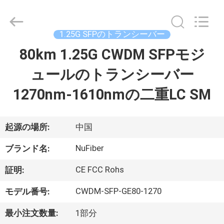
2021
-
2026
Shenzhen
Fivision
1.25G SFPのトランシーバー
Digital
Technology
80km 1.25G CWDM SFPモジ
家
Co.,Ltd.
All
Rights
ュールのトランシーバー
Reserved.
Developed
by
プ
1270nm-1610nmの二重LC SM
ECER
ロ
ダ
起源の場所:
中国
ク
NuFiber
ブランド名:
ト
CE FCC Rohs
証明:
CWDM-SFP-GE80-1270
モデル番号:
私
最小注文数量:
1部分