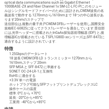
optical data communications such as Gigabit Ethernet
い
1000BASE-ZX and Fiber Channel 1x SM-LC-L FC-PIこのモジュー
ルはシングルモードファイバーのために設計され,CWDM波長の名
義波長で動作する.1270nmから1610nmまで 18つの中心波長があ
ります20nmのステップで
ニ
送信部位は,複数の量子井戸CWDM DFBレーザーを使用し,国際安全
規格IEC-60825に従ってクラス1レーザーを適合しています.受信部
には,光学ヘッダーに搭載されたInGaAs探知器前増幅器 (IDP) と,後
ュ
増幅器ICが搭載されている.TSPL1G80D-xxシリーズは,SFF-8472に
適合するように設計されています.
ー
特徴
ス
1.25Gbpsのデータレート
18 波長 CWDM DFB LD トランスミッター 1270nm から
1610nm,ステップ 20nm
SFP MSA と SFF-8472 に準拠する
引
SONET OC-24-LR-1と互換性
RoHS に適合する
用
+3.3V 単一の電源
ホットプラグ可能なSFPフットプリントデュプレックスLC
を
操作ケースの温度
標準: 0°C から +70°C
延長: -20°Cから+85°C
要
工業用: -40°Cから+85°C