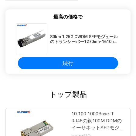
最高の価格で
80km 1.25G CWDM SFPモジュール
のトランシーバー1270nm-1610nm
の二重LC SM
続行
トップ製品
10 100 1000Base-T
RJ45の銅100M DDMの
イーサネットSFPモジュ
ール