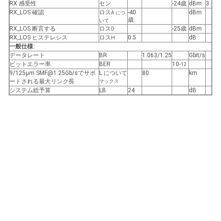
バ
RX 感受性
セン
-24歳
dBm
3
RX_LOS 確認
ロス
-40
dBm
A につ
歳
いて
シ
RX_LOS 断言する
ロス
-25歳
dBm
D
RX_LOS ヒステレシス
ロス
0.5
dB
H
ー
一般仕様:
データレート
BR
1.063/1.25
Gbit/s
ポ
ビットエラー率
BER
10
-12
9/125μm SMF@1.25Gb/sでサポ
L について
80
km
ートされる最大リンク長
マックス
リ
システム総予算
LB
24
dB
シ
ー