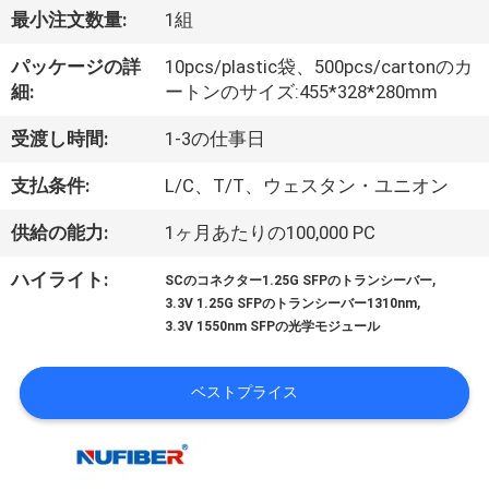
達
最小注文数量:
1組
に
パッケージの詳
10pcs/plastic袋、500pcs/cartonのカ
つ
細:
ートンのサイズ:455*328*280mm
い
受渡し時間:
1-3の仕事日
て
支払条件:
L/C、T/T、ウェスタン・ユニオン
供給の能力:
1ヶ月あたりの100,000 PC
工
,
ハイライト:
SCのコネクター1.25G SFPのトランシーバー
場
,
3.3V 1.25G SFPのトランシーバー1310nm
3.3V 1550nm SFPの光学モジュール
旅
行
ベストプライス
品