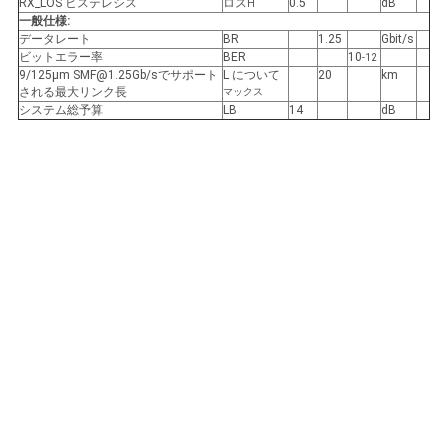
RX_LOS ヒステレシス
ロス
0.5
dB
H
バ
一般仕様:
データレート
BR
1.25
Gbit/s
シ
ビットエラー率
BER
10
-12
9/125μm SMF@1.25Gb/sでサポート
L について
20
km
ー
される最大リンク長
マックス
システム総予算
LB
14
dB
ポ
リ
シ
ー