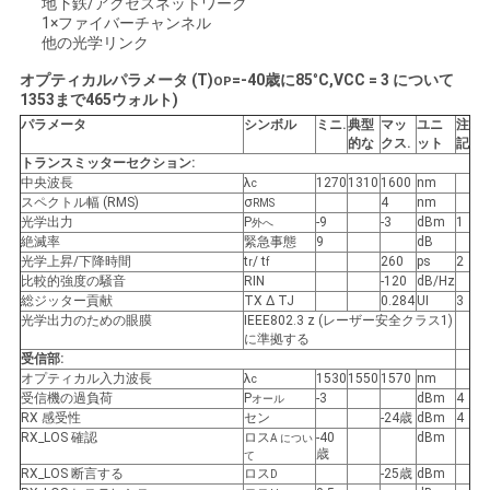
求
地下鉄/アクセスネットワーク
1×ファイバーチャンネル
し
他の光学リンク
オプティカルパラメータ (T)
=
-40歳
に
85
°
C,VCC = 3 について
OP
な
135
3まで
465
ウォルト)
パラメータ
シンボル
ミニ
.
典型
マッ
ユニ
注
さ
的な
クス
.
ット
記
トランスミッターセクション:
い
中央波長
λ
1270
1310
1600
nm
c
スペクトル幅 (RMS)
σ
4
nm
RMS
光学出力
P
-9
-3
dBm
1
外へ
絶滅率
緊急事態
9
dB
地
光学上昇/下降時間
t
/ t
260
ps
2
r
f
比較的強度の騒音
RIN
-120
dB/Hz
図
総ジッター貢献
TX Δ TJ
0.284
UI
3
光学出力のための眼膜
IEEE802.3 z (レーザー安全クラス1)
に準拠する
受信部:
プ
オプティカル入力波長
λ
1530
1550
1570
nm
c
受信機の過負荷
P
-3
dBm
4
オール
ラ
RX 感受性
セン
-24歳
dBm
4
RX_LOS 確認
ロス
-40
dBm
A につい
イ
歳
て
RX_LOS 断言する
ロス
-25歳
dBm
D