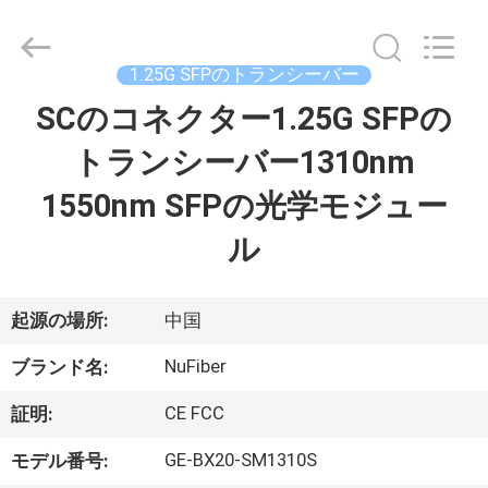
2021
-
2026
Shenzhen
Fivision
1.25G SFPのトランシーバー
Digital
Technology
Co.,Ltd.
SCのコネクター1.25G SFPの
家
All
Rights
Reserved.
トランシーバー1310nm
Developed
by
プ
ECER
1550nm SFPの光学モジュー
ロ
ル
ダ
ク
起源の場所:
中国
ト
NuFiber
ブランド名:
CE FCC
証明:
私
GE-BX20-SM1310S
モデル番号: