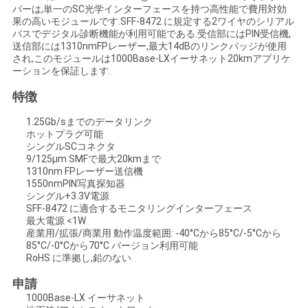
バーは,単一のSC光学インターフェースを持つ高性能で費用対効
い
果の高いモジュールです.SFF-8472 に規定する2ワイヤのシリアル
バスでデジタル診断機能が利用可能である.受信部にはPIN受信機,
送信部には1310nmFPレーザー,最大14dBのリンクバッジが使用
され,このモジュールは1000Base-LXイーサネット20kmアプリケ
ニ
ーションを保証します.
ュ
特徴
ー
1.25Gb/sまでのデータリンク
ホットプラグ可能
シングルSCコネクタ
ス
9/125μm SMFで最大20kmまで
1310nm FPレーザー送信機
1550nmPIN写真探知器
引
シングル+3.3V電源
SFF-8472 に適合するモニタリングインターフェース
最大電源 <1W
用
産業用/拡張/商業用 動作温度範囲: -40°Cから85°C/-5°Cから
85°C/-0°Cから70°C バージョン利用可能
を
RoHS に準拠し,鉛のない
要
申請
1000Base-LX イーサネット