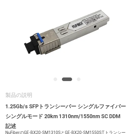
質
管
理
私
達
に
連
絡
製品の説明
し
1.25Gb/s SFPトランシーバー シングルファイバー
シングルモード 20km 1310nm/1550nm SC DDM
な
記述
さ
NuFiberのGE-BX20-SM1310SとGE-BX20-SM1550STトランシー