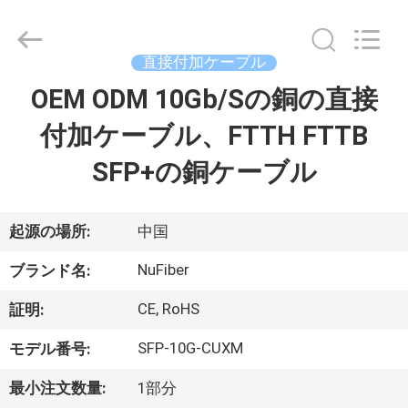
Fivision
Digital
Technology
Co.,Ltd.
直接付加ケーブル
All
Rights
Reserved.
OEM ODM 10Gb/Sの銅の直接
家
Developed
by
ECER
付加ケーブル、FTTH FTTB
プ
SFP+の銅ケーブル
ロ
ダ
起源の場所:
中国
ク
NuFiber
ブランド名:
ト
CE, RoHS
証明:
SFP-10G-CUXM
モデル番号:
私
最小注文数量:
1部分