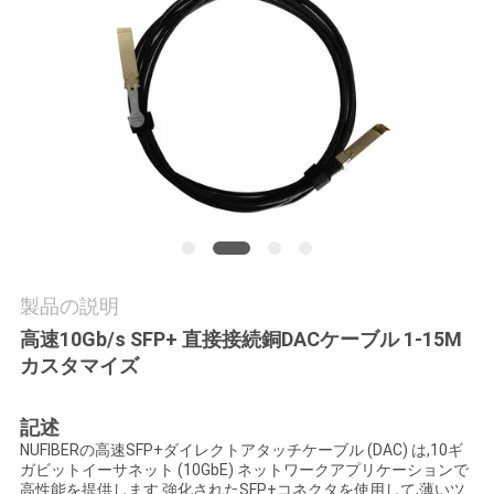
質
管
理
私
達
に
連
製品の説明
高速10Gb/s SFP+ 直接接続銅DACケーブル 1-15M
絡
カスタマイズ
し
記述
な
NUFIBERの高速SFP+ダイレクトアタッチケーブル (DAC) は,10ギ
ガビットイーサネット (10GbE) ネットワークアプリケーションで
さ
高性能を提供します.強化されたSFP+コネクタを使用して,薄いツ