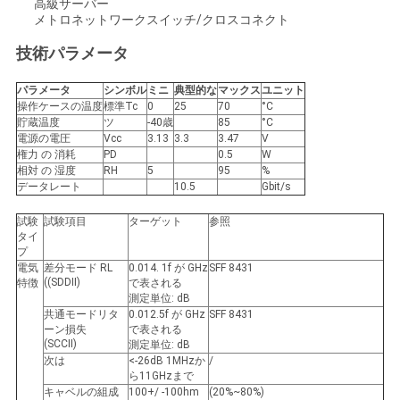
求
高級サーバー
メトロネットワークスイッチ/クロスコネクト
し
技術パラメータ
な
パラメータ
シンボル
ミニ
典型的な
マックス
ユニット
さ
操作ケースの温度
標準Tc
0
25
70
°C
貯蔵温度
ツ
-40歳
85
°C
電源の電圧
Vcc
3.13
3.3
3.47
V
い
権力 の 消耗
PD
0.5
W
相対 の 湿度
RH
5
95
%
データレート
10.5
Gbit/s
地
試験
試験項目
ターゲット
参照
タイ
図
プ
電気
差分モード RL
0.01
4. 1
f が GHz
SFF 8431
((SDDII)
特徴
で表される
測定単位: dB
プ
共通モードリタ
0.01
2.5
f が GHz
SFF 8431
ーン損失
で表される
ラ
(SCCII)
測定単位: dB
次は
<-26dB 1MHzか
/
イ
ら11GHzまで
キャベルの組成
100+/ -100hm
(20%~80%)