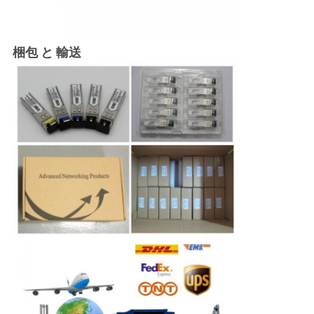
梱包 と 輸送