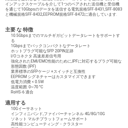
インアックスケーブルを介して1つのペアされた送信機と受信機
い
を通じて10Gbpsのデータを送信する電気規格SFF-8431,SFF-8083
と機械規格SFF-8432,EEPROM規格SFF-8472に適合しています.
ニ
主要 な 特徴
10.5Gbpsまでのマルチギガビットデータレートをサポートす
ュ
る
1Gbpsまでバックコンパクトなデータレート
ー
ホットプラグ可能なSFP 20PIN足跡
I/Oコネクタ 高速差差信号用
強化されたEMI/EMC性能のために,IPFに対応するプラグ可能な
ス
形態因数 (IPF)
業界標準のSFPケージ +スイッチと互換性
EEPROM シグネチャーはカスタマイズできます
引
低電力消費 < 0.5W
温度範囲: 0~70 °C
RoHS-6 適合
用
適用する
を
10Gイーサネット
インフィニバンド,ファイバーチャンネル 4G/8G/10G
要
ソネット マルチプラットフォームサポート
高性能コンピューティング・クラスター