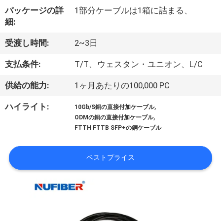
達
パッケージの詳
1部分ケーブルは1箱に詰まる、
に
細:
つ
受渡し時間:
2~3日
い
支払条件:
T/T、ウェスタン・ユニオン、L/C
て
供給の能力:
1ヶ月あたりの100,000 PC
,
ハイライト:
10Gb/S銅の直接付加ケーブル
工
,
ODMの銅の直接付加ケーブル
FTTH FTTB SFP+の銅ケーブル
場
旅
ベストプライス
行
品