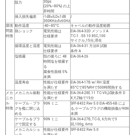
30ps
バ
阻力
(20%~80%) の上
昇時間
シ
挿入損失偏差
-1dB≤ILD≤1dB
/
300KHz≤f≤6GHz
環境
動作温度
-40~85°C
キャベルの動作温度範囲
ー
問題
熱ショック
電気性能は
EIA-364-32D メソッドA
特徴
TC-1. -55 10 85C,100
仕様要求
ポ
サイクル,15分,滞在
循環温度と湿度
電気性能は
EIA-364-31 方法III 試験
リ
仕様要求
条件 A
塩噴霧
殻の後ろに 48
EIA-364-26
時間塩を噴霧す
シ
る
腐食性面積 5%
ー
未満
温度寿命
性能が仕様要件
EIA-364-17B w/ RH 湿度
を満たす
85°Cで85%RHで500時間熱する
メカ
メカニカル振動
性能が仕様要件
EIA-364-28E.11 TC-VII,試験条件 D
ニカ
を満たす
X,Y,Z軸で15分
ル
ケーブル・プラ
90N ミニ
SFF-8432 Rev 5.0 EIA-455-6B によ
特徴
グを檻に閉じ込
る,ケーブルプラグの機能損傷が90N
める
未満
ケーブルをプラ
90N ミニ
EIA-364-27B,TC-G, 6方向で3
グで固定する
回,100g, 6ms
メカニカルショ
性能が仕様要件
SFF-8432 Rev 5.0
ック
を満たす