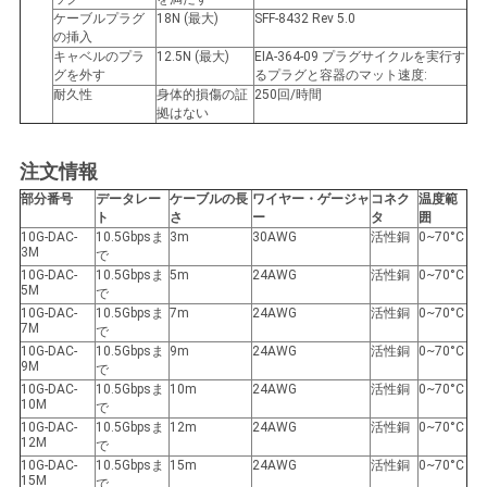
ケーブルプラグ
18N (最大)
SFF-8432 Rev 5.0
の挿入
キャベルのプラ
12.5N (最大)
EIA-364-09 プラグサイクルを実行す
グを外す
るプラグと容器のマット速度:
耐久性
身体的損傷の証
250回/時間
拠はない
注文情報
部分番号
データレー
ケーブルの長
ワイヤー・ゲージャ
コネク
温度範
ト
さ
ー
タ
囲
10G-DAC-
10.5Gbpsま
3m
30AWG
活性銅
0~70°C
3M
で
10G-DAC-
10.5Gbpsま
5m
24AWG
活性銅
0~70°C
5M
で
10G-DAC-
10.5Gbpsま
7m
24AWG
活性銅
0~70°C
7M
で
10G-DAC-
10.5Gbpsま
9m
24AWG
活性銅
0~70°C
9M
で
10G-DAC-
10.5Gbpsま
10m
24AWG
活性銅
0~70°C
10M
で
10G-DAC-
10.5Gbpsま
12m
24AWG
活性銅
0~70°C
12M
で
10G-DAC-
10.5Gbpsま
15m
24AWG
活性銅
0~70°C
15M
で