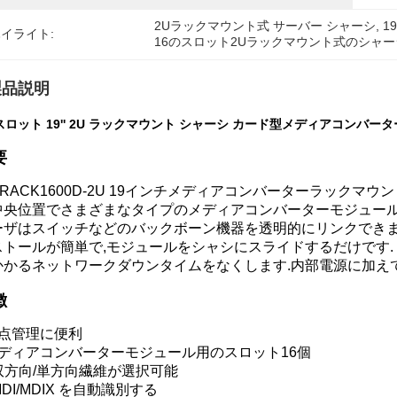
2Uラックマウント式 サーバー シャーシ
, 
1
イライト:
16のスロット2Uラックマウント式のシャー
製品説明
 スロット 19'' 2U ラックマウント シャーシ カード型メディアコンバーター N
要
-RACK1600D-2U 19インチメディアコンバーターラック
中央位置でさまざまなタイプのメディアコンバーターモジュール
ーザはスイッチなどのバックボーン機器を透明的にリンクできます
ストールが簡単で,モジュールをシャシにスライドするだけです.
かかるネットワークダウンタイムをなくします.内部電源に加え
徴
焦点管理に便利
メディアコンバーターモジュール用のスロット16個
 双方向/単方向繊維が選択可能
 MDI/MDIX を自動識別する