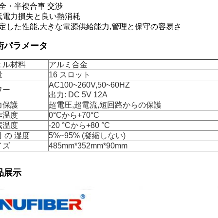
完全・半複合車 交渉
 低電力損失と良い熱消耗
安定した性能,大きな電源供給能力,管理と保守の容易さ
術パラメータ
ェル材料
アルミ合金
量
16 スロット
AC100~260V,50~60HZ
ワー
出力: DC 5V 12A
力保護
超電圧,超電流,短回路からの保護
作温度
0°Cから+70°C
蔵温度
-20 °Cから+80 °C
 の 湿度
5%~95% (凝縮しない)
イズ
485mm*352mm*90mm
品展示