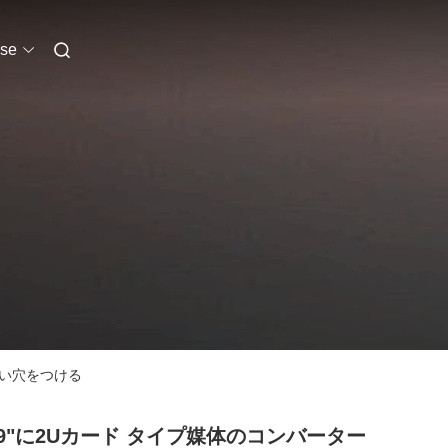
se
長い穴をつける
 19"に2Uカード タイプ媒体のコンバーター