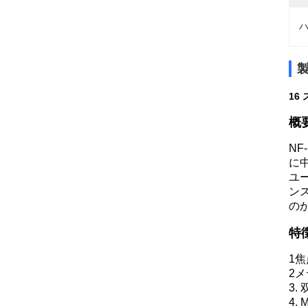
ハ
16
概
NF
に
ユ
ン
の
特
1
2
3.
4.