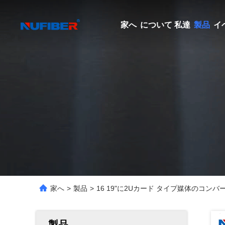
家へ
について 私達
製品
イ
家へ
>
製品
>
16 19"に2Uカード タイプ媒体のコン
製品