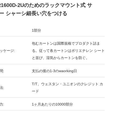
-R1600D-2Uのためのラックマウント式 サ
ー シャーシ細長い穴をつける
1部分
包むカートンは国際規格でプロダクト詰ま
ッケージ:
る。従って各カートンはポリエチレン シート
と並び、湿気からカートンを防ぐ。
間:
支払の後の1-3のwaorking日
T/T、ウェスタン・ユニオンのクレジット カ
法:
ード
力:
1ヶ月あたりの10000部分