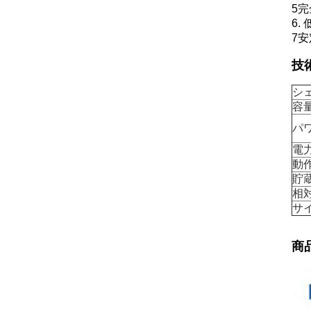
5
6.
7
技
シ
容
パ
電
動
貯
相対
サ
商