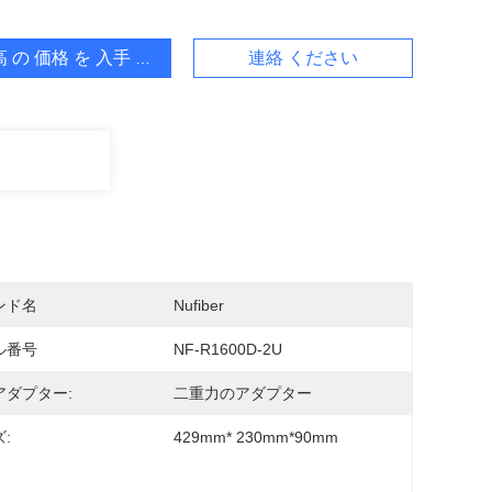
 の 価格 を 入手 する
連絡 ください
ンド名
Nufiber
ル番号
NF-R1600D-2U
アダプター:
二重力のアダプター
:
429mm* 230mm*90mm