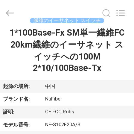
©
2021
-
2026
Shenzhen
繊維のイーサネット スイッチ
Fivision
Digital
1*100Base-Fx SM単一繊維FC
家
Technology
Co.,Ltd.
All
20km繊維のイーサネット ス
Rights
Reserved.
Developed
プ
イッチへの100M
by
ECER
ロ
2*10/100Base-Tx
ダ
起源の場所:
中国
ク
NuFiber
ト
ブランド名:
CE FCC Rohs
証明:
私
NF-S102F20A/B
モデル番号: