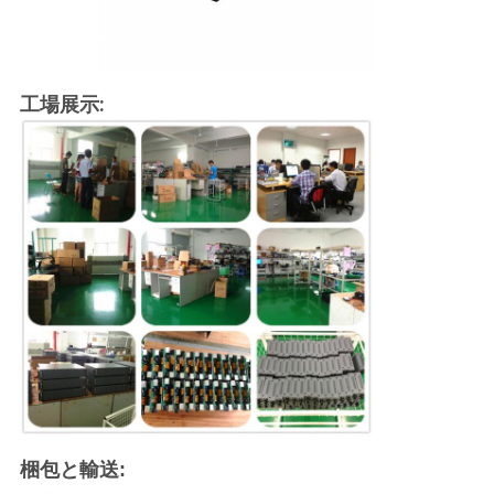
工場展示:
梱包と輸送: