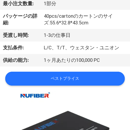
達
最小注文数量:
1部分
に
パッケージの詳
40pcs/cartonのカートンのサイ
つ
細:
ズ:55.6*32.8*43.5cm
い
受渡し時間:
1-3の仕事日
て
支払条件:
L/C、T/T、ウェスタン・ユニオン
供給の能力:
1ヶ月あたりの100,000 PC
工
場
ベストプライス
旅
行
品