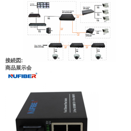
バ
シ
ー
ポ
リ
接続図:
シ
商品展示会
ー