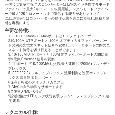
ー信号に変換する.このコンバーターは,LANスイッチ間で多モード
い
ファイバーで最大2キロメートル,長距離シングルモードファイバ
ーで最大120キロメートルまで送信する能力がありますさら
に,LED指示灯はコンバーターの動作状態を完全に監視し,観察と診
断を容易にする.
ニ
主要な特徴:
ュ
1. 2 10/100Base-T RJ45ポートと1FCファイバーポート
210/100M UTP ポートと 100M オプティカルファイバー ポー
ー
トの間の光電エスネット信号を変換し,ポートとポートの間のエ
スネット信号を切り替えることができます.
3. 10/100M UTP ポートと 100M 光ファイバー ポートの間に光
ス
学/電気 Ethernet 信号を変換
4. TPポートで10/100M自動交渉,最大速度20/200M (フル・デュ
プレックス)
5. IEEE 802.3x フルデュプレックス 流量制御と逆圧半デュプレ
引
ックス 流量制御をサポート
6保存と転送のスイッチメカニズム
用
7. MACの自己学習をサポートする
8自動MDI/MDI-X設定
を
9診断機能のLEDリンク状態表示,フル/ハーフデュプレックス,速
度,電源
要
テクニカル仕様: