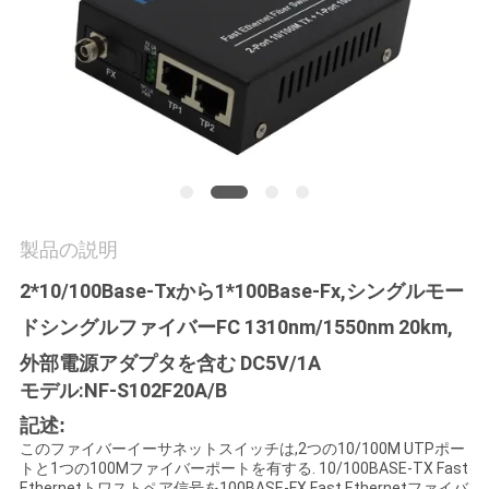
質
管
理
私
達
製品の説明
に
2*10/100Base-Txから1*100Base-Fx,シングルモー
連
ドシングルファイバーFC 1310nm/1550nm 20km,
絡
外部電源アダプタを含む DC5V/1A
し
モデル:NF-S102F20A/B
記述
:
な
このファイバーイーサネットスイッチは,2つの10/100M UTPポー
トと1つの100Mファイバーポートを有する. 10/100BASE-TX Fast
さ
Ethernetトワストペア信号を100BASE-FX Fast Ethernetファイバ