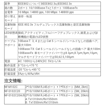
求
基準
IEEE802 について3IEEE802.3u,IEEE802.3x
港の数
2ポート 10/100Base-Txと1ポート 100Base-Fx
し
送電率
10 Mbps: 14880 pps, 100 Mbps: 148800 pps
切り替え
保存・転送
な
モード
流量制御
IEEE 802.3x フルデュプレックス流量制御と逆圧流量制御
さ
モード
LED状態表
接続,アクティビティ,フル/ハーフデュプレックス,速度,および診
い
示
断機能の電源のLED状態
ケーブル
10Base-T: 3, 4 または Cat 5 シールド/シールドなしの扭曲ペア,
サポート
最大100m
100Base-TX: Cat 5 シールド/シールドなしの扭曲ペア 最大100m
地
100Base-Fx: 単モードファイバーでは8.3μm,8.7μm,9μm,10μm,
マルチモードファイバーでは50,62.5,100μm
電源
AC: 100Vから240V,DC: 5Vから1A
図
動作温度
0 °Cから+70 °C
貯蔵温度
-20 °Cから+80 °C
貯蔵湿度
5%から90%のRH
プ
注文情報:
NF-M102C
2*10/100M RJ45ポート + 1*FXポート (MM, 2km)
ラ
NF-S102C20
2*10/100M RJ45ポート + 1*FXポート (SM, 20km)
NF-S102C20A/B
2*10/100M RJ45ポート + 1*FXポート (SM, 20km)
イ
A:Tx1310nm/Rx1550nm
B: Tx1550nm/Rx1310nm