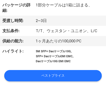
達
パッケージの詳
1部分ケーブルは1箱に詰まる、
に
細:
つ
受渡し時間:
2~3日
い
支払条件:
T/T、ウェスタン・ユニオン、L/C
て
供給の能力:
1ヶ月あたりの100,000 PC
,
ハイライト:
5M SFP+ Dacケーブル10G
工
,
SFP+ DacケーブルEMI EMC
Dacケーブル10G EMI EMC
場
旅
ベストプライス
行
品