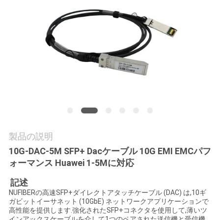
質
管
理
私
達
に
連
製品の説明
10G-DAC-5M SFP+ Dacケーブル 10G EMI EMCパフ
絡
ォーマンス Huawei 1-5Mに対応
し
記述
NUFIBERの高速SFP+ダイレクトアタッチケーブル (DAC) は,10ギ
な
ガビットイーサネット (10GbE) ネットワークアプリケーションで
高性能を提供します.強化されたSFP+コネクタを使用して,薄いツ
さ
インアックスケーブルを介して1つのペアされた送信機と受信機