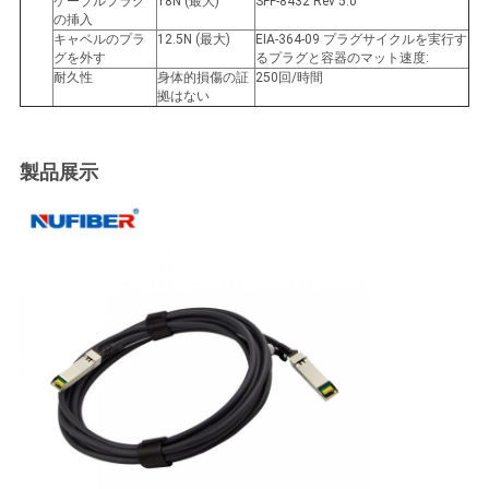
ケーブルプラグ
18N (最大)
SFF-8432 Rev 5.0
の挿入
キャベルのプラ
12.5N (最大)
EIA-364-09 プラグサイクルを実行す
グを外す
るプラグと容器のマット速度:
耐久性
身体的損傷の証
250回/時間
拠はない
製品展示