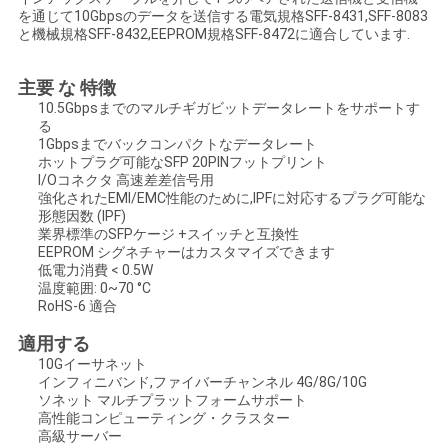
を通じて10Gbpsのデータを送信する電気規格SFF-8431,SFF-8083
い
と機械規格SFF-8432,EEPROM規格SFF-8472に適合しています.
主要 な 特徴
ニ
10.5Gbpsまでのマルチギガビットデータレートをサポートす
る
ュ
1Gbpsまでバックコンパクトなデータレート
ホットプラグ可能なSFP 20PINフットプリント
ー
I/Oコネクタ 高速差差信号用
強化されたEMI/EMC性能のために,IPFに対応するプラグ可能な
ス
形態因数 (IPF)
業界標準のSFPケージ +スイッチと互換性
EEPROM シグネチャーはカスタマイズできます
低電力消費 < 0.5W
引
温度範囲: 0~70 °C
RoHS-6 適合
用
適用する
10Gイーサネット
を
インフィニバンド,ファイバーチャンネル 4G/8G/10G
ソネット マルチプラットフォームサポート
要
高性能コンピューティング・クラスター
高級サーバー