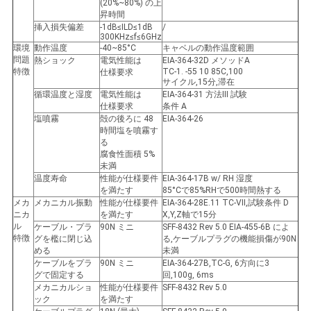
(20%~80%) の上
バ
昇時間
挿入損失偏差
-1dB≤ILD≤1dB
/
シ
300KHz≤f≤6GHz
環境
動作温度
-40~85°C
キャベルの動作温度範囲
問題
ー
熱ショック
電気性能は
EIA-364-32D メソッドA
特徴
TC-1. -55 10 85C,100
仕様要求
サイクル,15分,滞在
ポ
循環温度と湿度
電気性能は
EIA-364-31 方法III 試験
仕様要求
条件 A
リ
塩噴霧
殻の後ろに 48
EIA-364-26
時間塩を噴霧す
る
シ
腐食性面積 5%
未満
ー
温度寿命
性能が仕様要件
EIA-364-17B w/ RH 湿度
を満たす
85°Cで85%RHで500時間熱する
メカ
メカニカル振動
性能が仕様要件
EIA-364-28E.11 TC-VII,試験条件 D
ニカ
を満たす
X,Y,Z軸で15分
ル
ケーブル・プラ
90N ミニ
SFF-8432 Rev 5.0 EIA-455-6B によ
特徴
グを檻に閉じ込
る,ケーブルプラグの機能損傷が90N
める
未満
ケーブルをプラ
90N ミニ
EIA-364-27B,TC-G, 6方向に3
グで固定する
回,100g, 6ms
メカニカルショ
性能が仕様要件
SFF-8432 Rev 5.0
ック
を満たす