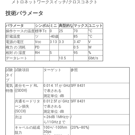
求
メトロネットワークスイッチ/クロスコネクト
し
技術パラメータ
な
パラメータ
シンボル
ミニ
典型的な
マックス
ユニット
操作ケースの温度
標準Tc
0
25
70
°C
さ
貯蔵温度
ツ
-40歳
85
°C
電源の電圧
Vcc
3.13
3.3
3.47
V
い
権力 の 消耗
PD
0.5
W
相対 の 湿度
RH
5
95
%
データレート
10.5
Gbit/s
地
試験
試験項目
ターゲット
参照
タイ
図
プ
電気
差分モード RL
0.01
4. 1
f が GHz
SFF 8431
((SDDII)
特徴
で表される
測定単位: dB
プ
共通モードリタ
0.01
2.5
f が GHz
SFF 8431
ーン損失
で表される
(SCCII)
測定単位: dB
ラ
次は
<-26dB 1MHzか
/
ら11GHzまで
イ
キャベルの組成
100+/ -100hm
(20%~80%)
30ps
阻力