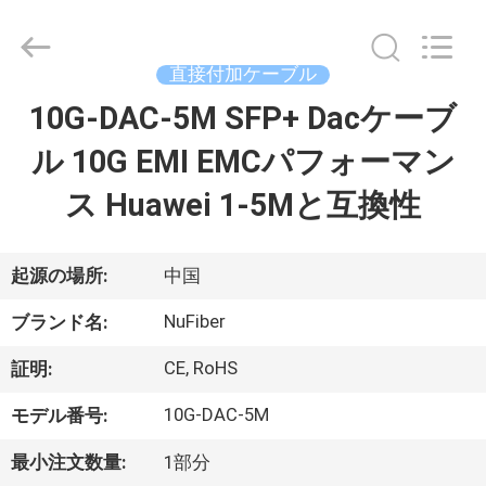
Shenzhen
Fivision
Digital
Technology
Co.,Ltd.
直接付加ケーブル
All
Rights
Reserved.
10G-DAC-5M SFP+ Dacケーブ
家
Developed
by
ECER
ル 10G EMI EMCパフォーマン
プ
ス Huawei 1-5Mと互換性
ロ
ダ
起源の場所:
中国
ク
NuFiber
ブランド名:
ト
CE, RoHS
証明:
10G-DAC-5M
モデル番号:
私
最小注文数量:
1部分