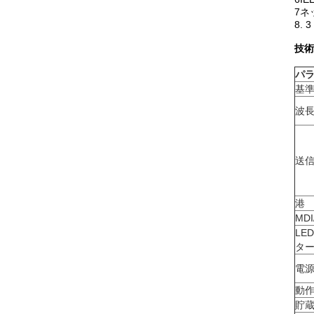
7ネ
8.
技術
パ
基
波
送
港
MDI
LE
タ
電
動
貯