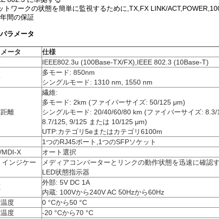
ットワークの状態を簡単に監視するために,TX,FX LINK/ACT,POWER,1
 3 年間の保証
パラメータ
ラメータ
仕様
準
IEEE802.3u (100Base-TX/FX),IEEE 802.3 (10Base-T)
多モード: 850nm
長
シングルモード: 1310 nm, 1550 nm
繊維:
多モード: 2km (ファイバーサイズ: 50/125 μm)
信距離
シングルモード: 20/40/60/80 km (ファイバーサイズ: 8.3/1
8.7/125, 9/125 または 10/125 μm)
UTP:カテゴリ5eまたはカテゴリ6100m
1つのRJ45ポート,1つのSFPソケット
/MDI-X
オート選択
D インジケー
メディアコンバーターとリンクの動作状態を迅速に確認
ー
LED状態指示器
外部: 5V DC 1A
源
内蔵: 100Vから240V AC 50Hzから60Hz
作温度
0 °Cから50 °C
蔵温度
-20 °Cから70 °C