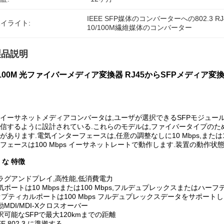
IEEE SFP媒体のコンバーターへの802.3 RJ
イライト:
10/100M繊維媒体のコンバーター
製品説明
/100M 光ファイバーメディア変換器 RJ45からSFPメディア変換器 (P
イーサネットメディアコンバータは,ユーザが選択できるSFPモジュールを
信するように設計されている.これらのモデルは,ファイバータイプのた
があります.電気インターフェースは,任意の調整なしに10 Mbps,または1
フェースは100 Mbps イーサネットレートで動作します.装置の動作状
 な 特徴
ラグアンドプレイ,高性能,低消費電力
気ポートは10 Mbpsまたは100 Mbps,フルデュプレックスまたは
 オプティカルポートは100 Mbps フルデュプレックスデータをサポート
動MDI/MDI-Xクロスオーバー
択可能なSFPで最大120kmまでの距離
EE 802.3 に準拠する