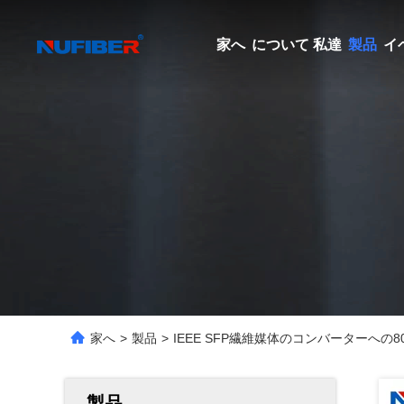
家へ
について 私達
製品
イ
家へ
>
製品
>
IEEE SFP繊維媒体のコンバーターへの802.
製品