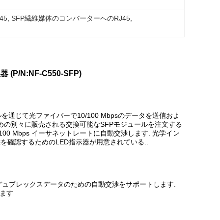
45
, 
SFP繊維媒体のコンバーターへのRJ45
, 
/N:NF-C550-SFP)
通じて光ファイバーで10/100 Mbpsのデータを送信およ
めの別々に販売される交換可能なSFPモジュールを注文する
00 Mbps イーサネットレートに自動交渉します. 光学イン
態を確認するためのLED指示器が用意されている..
ハーフデュプレックスデータのための自動交渉をサポートします.
します