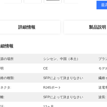
最高
詳細情報
製品説明
詳細情報
起源の場所
シンセン、中国（本土）
ブラ
証明
CE
モデ
維の種類:
SFPによって決まりなさい
繊維
ネクタ:
RJ45ポート
送電率
離:
SFPによって決まりなさい
波長:
証:
12ヶ月