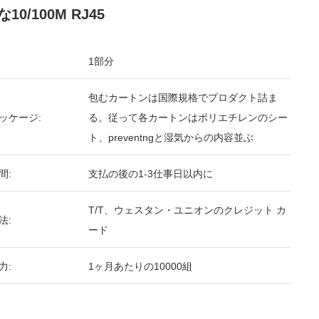
10/100M RJ45
1部分
包むカートンは国際規格でプロダクト詰ま
ッケージ:
る。従って各カートンはポリエチレンのシー
ト、preventngと湿気からの内容並ぶ
間:
支払の後の1-3仕事日以内に
T/T、ウェスタン・ユニオンのクレジット カ
法:
ード
力:
1ヶ月あたりの10000組