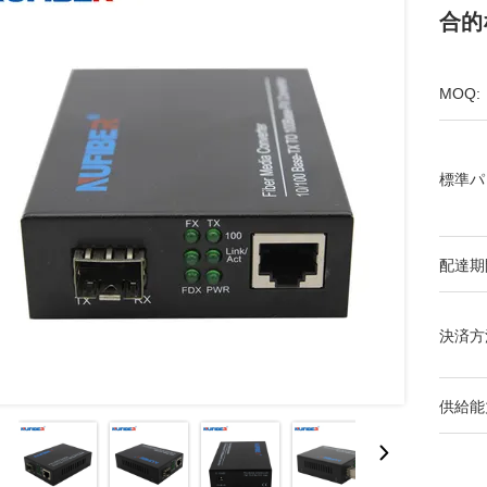
合的な
MOQ:
標準パ
配達期
決済方
供給能