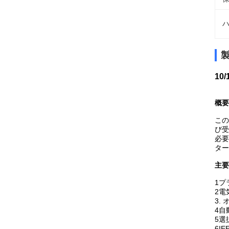
ハ
10
概要
この
び受
必要
ター
主要
1プ
2電
3.
4自
5選
6IE