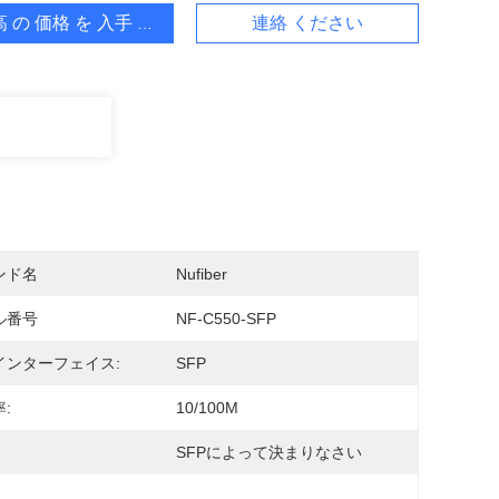
 の 価格 を 入手 する
連絡 ください
ンド名
Nufiber
ル番号
NF-C550-SFP
インターフェイス:
SFP
:
10/100M
SFPによって決まりなさい