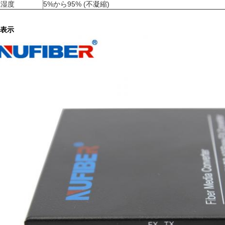
蔵湿度
5%から95% (不凝縮)
表示