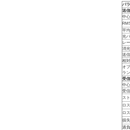
パ
送信
中
RM
平
光パ
レ
消
送
相
オプ
ラ
受信
中
受信
スト
ロ
ロ
損
過