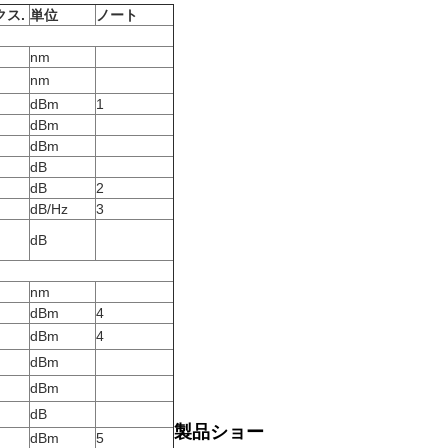
クス
.
単位
ノート
nm
nm
dBm
1
dBm
dBm
dB
dB
2
dB/Hz
3
dB
nm
dBm
4
dBm
4
dBm
dBm
dB
製品ショー
dBm
5