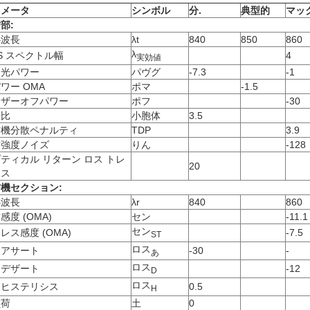
ラメータ
シンボル
分
.
典型的
マッ
部:
心波長
λt
840
850
860
λ
S スペクトル幅
4
実効値
均光パワー
パヴグ
-7.3
-1
ワー OMA
ポマ
-1.5
ーザーオフパワー
ポフ
-30
光比
小胞体
3.5
信機分散ペナルティ
TDP
3.9
対強度ノイズ
りん
-128
ティカル リターン ロス トレ
20
ンス
機セクション:
心波長
λr
840
860
感度 (OMA)
セン
-11.1
セン
レス感度 (OMA)
-7.5
ST
ロス
スアサート
-30
-
あ
ロス
スデザート
-12
D
ロス
失ヒステリシス
0.5
H
負荷
土
0