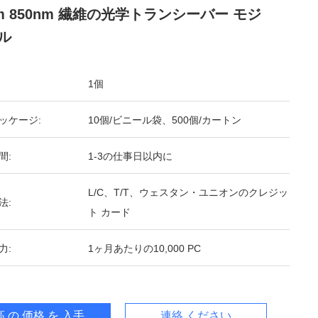
0m 850nm 繊維の光学トランシーバー モジ
ル
1個
ッケージ:
10個/ビニール袋、500個/カートン
間:
1-3の仕事日以内に
L/C、T/T、ウェスタン・ユニオンのクレジッ
法:
ト カード
力:
1ヶ月あたりの10,000 PC
 の 価格 を 入手 する
連絡 ください