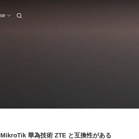
se
 MikroTik 華為技術 ZTE と互換性がある