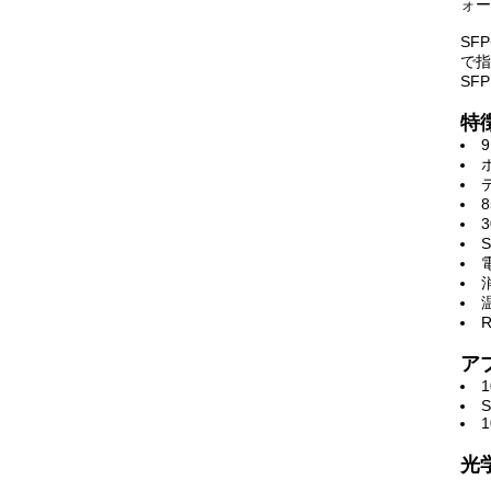
ォー
SF
で指
SF
特
温
ア
S
光