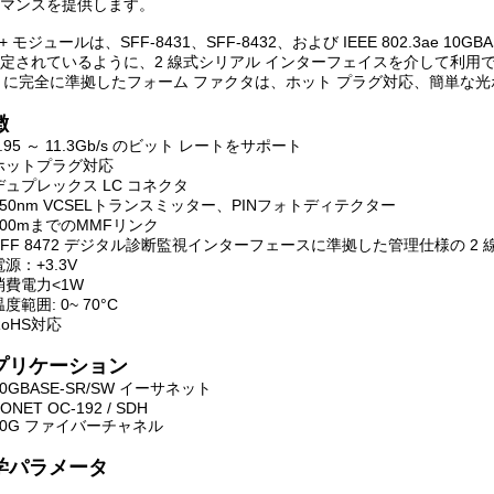
マンスを提供します。
P+ モジュールは、SFF-8431、SFF-8432、および IEEE 802.3ae 
定されているように、2 線式シリアル インターフェイスを介して利用
P に完全に準拠したフォーム ファクタは、ホット プラグ対応、簡単な光
徴
9.95 ～ 11.3Gb/s のビット レートをサポート
ホットプラグ対応
デュプレックス LC コネクタ
850nm VCSELトランスミッター、PINフォトディテクター
300mまでのMMFリンク
SFF 8472 デ​​ジタル診断監視インターフェースに準拠した管理仕様の 
電源：+3.3V
消費電力<1W
度範囲: 0~ 70°C
RoHS対応
プリケーション
10GBASE-SR/SW イーサネット
ONET OC-192 / SDH
10G ファイバーチャネル
学パラメータ