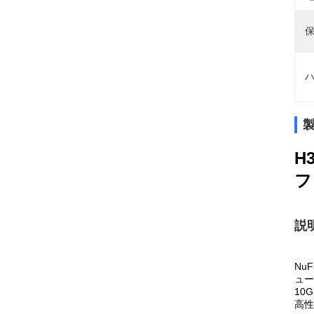
保
ハ
H
フ
説
Nu
ュー
10
高性