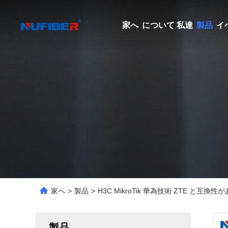
家へ
について 私達
製品
イ
家へ
>
製品
>
H3C MikroTik 華為技術 ZTE と互
製品