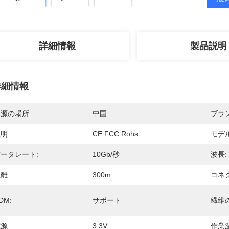
詳細情報
製品説明
詳細情報
起源の場所
中国
ブラ
証明
CE FCC Rohs
モデ
ータレート:
10Gb/秒
波長:
離:
300m
コネク
DM:
サポート
繊維
源:
3.3V
作業温