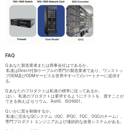
FAQ
Q:あなた製造業者または商事会社はであるか。
:私達はDirect付加ケーブルの専門の製造業者であり、ワンストッ
プOEM及びODMサービスを世界中すべてのパートナーに提供す
る。
Q:あなたのプロダクトは私達の標準に従ってあるか。
:はい、私達のプロダクトは要求するようにテストを、渡すことが
できる例えば:セリウム、RoHS、ISO9001。
Q:いかに質を制御するか。
:私達に完全なQCシステム（IQC、IPQC、FQC、OQCのチーム）、
専門プロダクト エンジニアおよび連続的な改善システムがある。