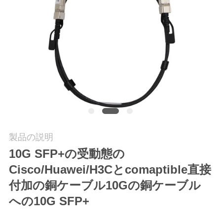
質
管
理
私
達
に
連
製品の説明
10G SFP+の受動態の
絡
Cisco/Huawei/H3Cとcomaptible直接
し
付加の銅ケーブル10Gの銅ケーブル
な
への10G SFP+
さ