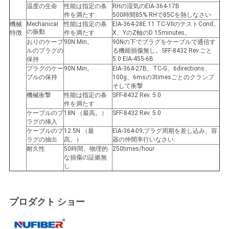
温度の生命
性能は指定の条
RHの湿気のEIA-364-17B
件を満たす
500時間85% RHで85Cを熱しなさい
機械
MechanicaI
性能は指定の条
EIA-364-28E.11 TC-VIIのテストCond。
の振動
特徴
件を満たす
X、YのZ軸のD 15minutes。
おりのケーブ
90N Min。
90Nの下でプラグをケーブルで通信す
ルのプラグの
る機能損傷無し。SFF-8432 Rev.ごと
5.0 EIA-455-6B
保持
プラグのケー
90N Min。
EIA-364-27B、TC-G、6directions、
ブルの保持
100g、6msの3timesごとのクランプ
そして衝撃
機械衝撃
性能は指定の条
SFF-8432 Rev. 5.0
件を満たす
ケーブルのプ
18N （最高。）
SFF-8432 Rev. 5.0
ラグの挿入
ケーブルのプ
12.5N （最
EIA-364-09;プラグ周期を差し込み、容
ラグの抽出
高。）
器の仲間率行いなさい:
耐久性
50時間。物理的
250times/hour
な損傷の証拠無
し
プロダクト ショー