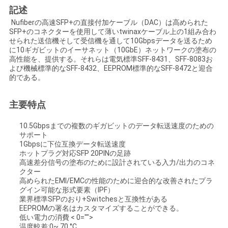
記述
い
Nufiberの高速SFP+の直接付加ケーブル（DAC）は高められた
SFP+のコネクターを使用して薄いtwinaxケーブル上の1組み合わ
せられた送信機そして受信機を通して10Gbpsデータを送るため
ニ
に10ギガビットのイーサネット（10GbE）ネットワークの塗布の
高性能を、提供する。それらは電気標準SFF-8431、SFF-8083お
よび機械標準的なSFF-8432、EEPROM標準的なSFF-8472と迎合
ュ
的である。
ー
主要特点
ス
10.5Gbpsまでの複数のギガビットのデータ転送速度のための
サポート
1Gbpsに下位互換データ転送速度
引
ホットプラグ対応SFP 20PINの足跡
高速差分信号の塗布のために設計されている入力/出力のコネ
用
クター
高められたEMI/EMCの性能のために迎合的な改善されたプラ
を
グイン可能な形式要素（IPF）
業界標準SFPのおり+Switchesと互換性がある
要
EEPROMの署名はカスタマイズすることができる。
低い電力の消費 < 0="">
温度較差:0~ 70 °C