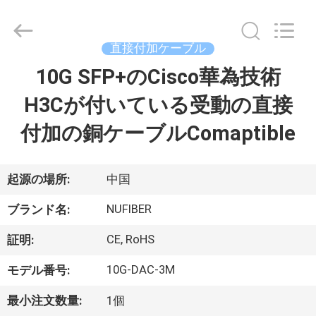
Shenzhen
Fivision
Digital
Technology
Co.,Ltd.
直接付加ケーブル
All
Rights
Reserved.
10G SFP+のCisco華為技術
家
Developed
by
ECER
H3Cが付いている受動の直接
プ
付加の銅ケーブルComaptible
ロ
ダ
起源の場所:
中国
ク
NUFIBER
ブランド名:
ト
CE, RoHS
証明:
10G-DAC-3M
モデル番号:
私
最小注文数量:
1個