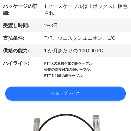
達
パッケージの詳
1 ピースケーブルは 1 ボックスに梱包
に
細:
され、
つ
受渡し時間:
2~3日
い
支払条件:
T/T、ウエスタンユニオン、L/C
て
供給の能力:
1 か月あたりの 100,000 PC
,
ハイライト:
FTTXの直接付加の銅ケーブル
工
,
受動の直接付加の銅ケーブル
FTTB 10Gの銅ケーブル
場
旅
ベストプライス
行
品