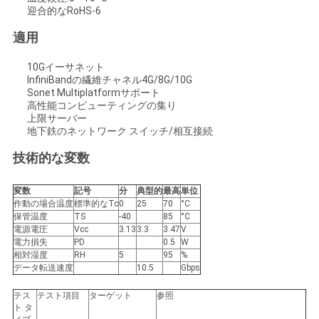
求
迎合的なRoHS-6
し
適用
な
10Gイーサネット
InfiniBandの繊維チャネル4G/8G/10G
さ
Sonet Multiplatformサポート
高性能コンピューティングの集り
い
上限サーバー
地下鉄のネットワーク スイッチ/相互接続
技術的な変数
地
図
変数
記号
分
典型的
最高
単位
作動の場合温度
標準的なTc
0
25
70
°C
保管温度
TS
-40
85
°C
電源電圧
Vcc
3.13
3.3
3.47
V
プ
電力損失
PD
0.5
W
相対湿度
RH
5
95
%
ラ
データ転送速度
10.5
Gbps
イ
テス
テスト項目
ターゲット
参照
ト タ