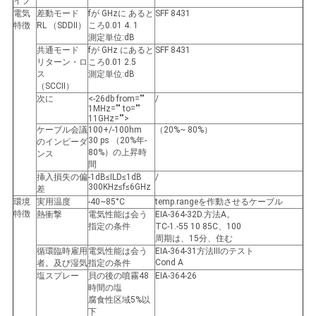
イプ
バ
電気
差動モード
fが
GHzに
あると
SFF 8431
特徴
RL （SDDII）
ころ0.01 4. 1
シ
測定単位:dB
共通モード
fが
GHz
にあると
SFF 8431
ー
リターン・ロ
ころ0.01 2.5
ス
測定単位:dB
（SCCII）
ポ
次に
<-26db from=""
/
1MHz="" to=""
リ
11GHz="">
ケーブル会議
100+/-100hm
（20%~ 80%）
30 ps （20%年-
のインピーダ
シ
80%）の上昇時
ンス
間
ー
挿入損失の偏
-1dB≤ILD≤1dB
/
300KHz≤f≤6GHz
差
環境
実用温度
-40~85°C
temp.rangeを作動させるケーブル
特徴
熱衝撃
電気性能は会う
EIA-364-32D.方法A。
指定の条件
TC-1.-55 10 85C、100
周期は、15分、住む
循環臨時雇用
電気性能は会う
EIA-364-31方法IIIのテスト
Cond A
者。及び湿気
指定の条件
塩スプレー
貝の後の噴霧48
EIA-364-26
時間の塩
腐食性区域5%以
下