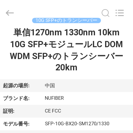
©
2021
-
2026
Shenzhen
10G SFP+のトランシーバー
Fivision
Digital
Technology
単信1270nm 1330nm 10km
家
Co.,Ltd.
All
Rights
10G SFP+モジュールLC DOM
Reserved.
Developed
プ
by
WDM SFP+のトランシーバー
ECER
ロ
20km
ダ
起源の場所:
中国
ク
NUFIBER
ト
ブランド名:
CE FCC
証明:
私
SFP-10G-BX20-SM1270/1330
モデル番号: