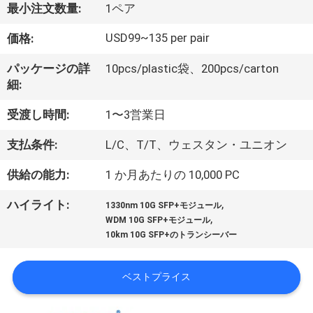
達
最小注文数量:
1ペア
に
USD99~135 per pair
価格:
つ
パッケージの詳
10pcs/plastic袋、200pcs/carton
い
細:
て
受渡し時間:
1〜3営業日
支払条件:
L/C、T/T、ウェスタン・ユニオン
工
供給の能力:
1 か月あたりの 10,000 PC
場
,
ハイライト:
1330nm 10G SFP+モジュール
旅
,
WDM 10G SFP+モジュール
10km 10G SFP+のトランシーバー
行
ベストプライス
品