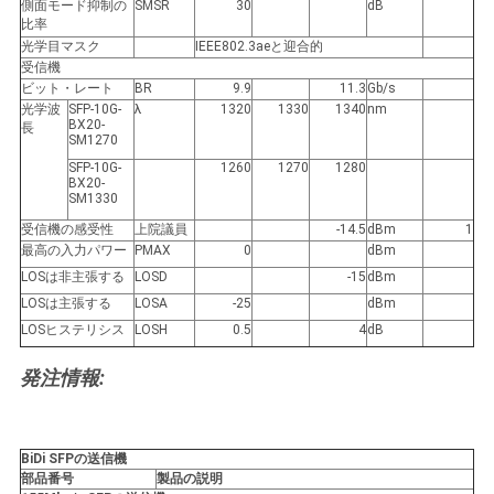
側面モード抑制の
SMSR
30
dB
バ
比率
光学目マスク
IEEE802.3aeと迎合的
シ
受信機
ビット・レート
BR
9.9
11.3
Gb/s
ー
光学波
SFP-10G-
λ
1320
1330
1340
nm
BX20-
長
ポ
SM1270
SFP-10G-
1260
1270
1280
BX20-
リ
SM1330
シ
受信機の感受性
上院議員
-14.5
dBm
1
最高の入力パワー
PMAX
0
dBm
ー
LOSは非主張する
LOSD
-15
dBm
LOSは主張する
LOSA
-25
dBm
LOSヒステリシス
LOSH
0.5
4
dB
発注情報:
BiDi SFPの送信機
部品番号
製品の説明