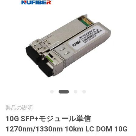
質
管
理
私
達
に
連
絡
製品の説明
し
10G SFP+モジュール単信
な
1270nm/1330nm 10km LC DOM 10G
さ