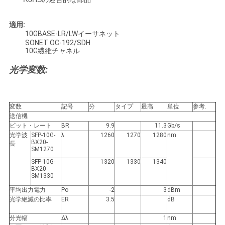
求
し
適用:
10GBASE-LR/LWイーサネット
な
SONET OC-192/SDH
10G繊維チャネル
さ
光学変数:
い
変数
記号
分
タイプ
最高
単位
参考.
地
送信機
ビット・レート
BR
9.9
11.3
Gb/s
図
光学波
SFP-10G-
λ
1260
1270
1280
nm
BX20-
長
SM1270
SFP-10G-
1320
1330
1340
プ
BX20-
SM1330
ラ
平均出力電力
Po
-2
3
dBm
光学絶滅の比率
ER
3.5
dB
イ
分光幅
Δλ
1
nm