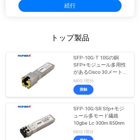
続行
トップ製品
SFP-10G-T 10Gの銅
SFP+モジュール多用性
があるCisco 30メートル
の
MOQ:1部分
接触
SFP-10G-SR Sfp+モジ
ュール多モード繊維
10gbe Lc 300m 850nm
MOQ:1部分