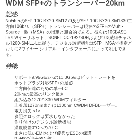
WDM SFP+のトランシーバー20km
い
記述:
NuFiberのSFP-10G-BX20-SM1270及びSFP-10G-BX20-SM1330二
方向10Gb/s （SFP+）トランシーバーは現在のSFP+のMulti-
ニ
Source一致（MSA）の指定と迎合的である。彼らは10GBASE-
LR/LWイーサネット、SONET OC-192/SDHおよび10G繊維チャネ
ュ
ル1200-SM-LL-Lに従う。デジタル診断機能はSFP+ MSAで指定ど
おりに2ワイヤー シリアル・インタフェースによって利用でき
ー
る。
特徴:
ス
サポート9.95Gb/sへの11.3Gb/sはビット・レートを
ホットプラグ対応SFP+の足跡
引
二方向伝達のための単一LC
20kmの最高のリンク長さ
組み込み1270/1330 WDMフィルター
用
非冷却1270nmまたは1330nm CWDM DFBレーザー。
電力損失 <1>
を
参照クロックは要求しなかった
作り付けのデジタル診断機能
要
温度較差0°Cへの70°C
まさに低いEMIおよび優秀なESDの保護
RoHSの迎合的な部品