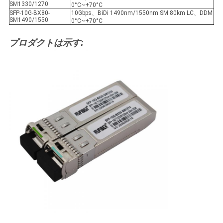
SM1330/1270
0°C~+70°C
SFP-10G-BX80-
10Gbps、BiDi 1490nm/1550nm SM 80km LC、DDM
SM1490/1550
0°C~+70°C
プロダクトは示す: