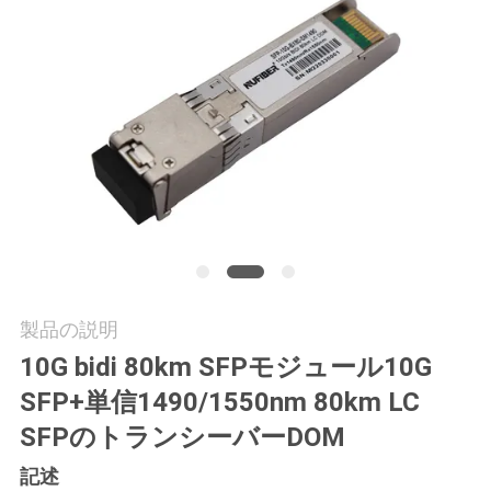
質
管
理
私
達
に
連
製品の説明
絡
10G bidi 80km SFPモジュール10G
し
SFP+単信1490/1550nm 80km LC
な
SFPのトランシーバーDOM
さ
記述