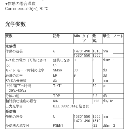
求
●作動の場合温度:
Commerical:0から70 °C
し
な
光学変数
さ
変数
記号
Min.
タイ
最
単位
ノート
プ
高。
い
送信機
作動の波長
λ
1470
1490
1510
nm
1530
1550
1565
Ave.出力電力（可能にされ
舗装しなさ
0
5
dBm
1
地
る）
い
サイド モード抑制の比率
SMSR
30
dB
絶滅の比率
ER
9
dB
図
RMSの分光幅
Δλ
1
nm
上昇/落下の時間
Tr/Tf
50
ps
（20%~80%）
分散の罰
TDP
3.2
dB
プ
相対的な強度の騒音
RIN
-128
dB/Hz
出力光学目
IEEE 0802.3aeと迎合的
ラ
受信機
作動の波長
λ
1530
1550
1565
nm
イ
1470
1490
1510
受信機の感受性
PSEN1
-22
dBm
2