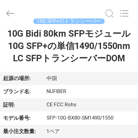
2021
-
2026
Shenzhen
Fivision
10G SFP+のトランシーバー
Digital
Technology
Co.,Ltd.
10G Bidi 80km SFPモジュール
家
All
Rights
Reserved.
10G SFP+の単信1490/1550nm
Developed
by
プ
ECER
LC SFPトランシーバーDOM
ロ
ダ
起源の場所:
中国
ク
NUFIBER
ブランド名:
ト
CE FCC Rohs
証明:
SFP-10G-BX80-SM1490/1550
モデル番号:
私
最小注文数量:
1ペア