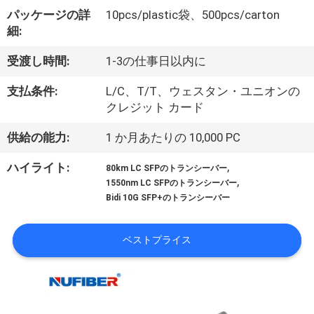
達
パッケージの詳
10pcs/plastic袋、500pcs/carton
に
細:
つ
受渡し時間:
1-3の仕事日以内に
い
支払条件:
L/C、T/T、ウェスタン・ユニオンの
て
クレジット カード
供給の能力:
1 か月あたりの 10,000 PC
工
,
ハイライト:
80km LC SFPのトランシーバー
,
場
1550nm LC SFPのトランシーバー
Bidi 10G SFP+のトランシーバー
旅
行
ベストプライス
品