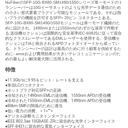
NuFiberのSFP-10G-BX80-SM1490/1550シリーズ単一モードのト
い
ランシーバーは10Gイーサネットのような光学データ通信のため
の小さい形式要素プラグイン可能なモジュールである。それは熱
いプラグの機能を許可するSFP+ 20ピン コネクターとある。
SFP-10G-BX80-SM1490/1550モジュールは単一モード繊維のた
ニ
めに設計され、1490nmまたは1550nmのわずかな波長で作動す
る;送信機セクションは国際的な安全基準IEC-60825に従って迎合
的なクラス1レーザーであるEMLレーザーを使用する。受信機セ
ュ
クションはTIAと統合されるAPDフォトダイオードから成ってい
る。トランシーバーの設計は最高のために行う顧客を供給するた
ー
めに- anceおよび費用効果が大きいテレコミュニケーションのた
めの最もよい解決最大限に活用される。
ス
特徴
●11.3Gb/sに9.95をビット・レートを支える
引
●単信LCのコネクター
●ホットプラグ対応SFP+の足跡
用
●冷却された1490nm EMLの送信機、1550nm APDの受信機
●冷却された1550nm EMLの送信機、1490nm APDの受信機
を
●80km SMFの関係のために適当
●低い電力の消費、 < 1="">
要
●デジタル診断モニタインターフェイス
●IEEE 802.3ae 10GBASE-ZRに迎合的な光学インターフェイス
●SFF-8431に迎合的な電気インターフェイス