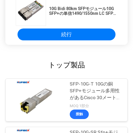
10G Bidi 80km SFPモジュール10G
SFP+の単信1490/1550nm LC SFPト
ランシーバーDOM
続行
トップ製品
SFP-10G-T 10Gの銅
SFP+モジュール多用性
があるCisco 30メートル
の
MOQ:1部分
接触
SFP-10G-SR Sfp+モジ