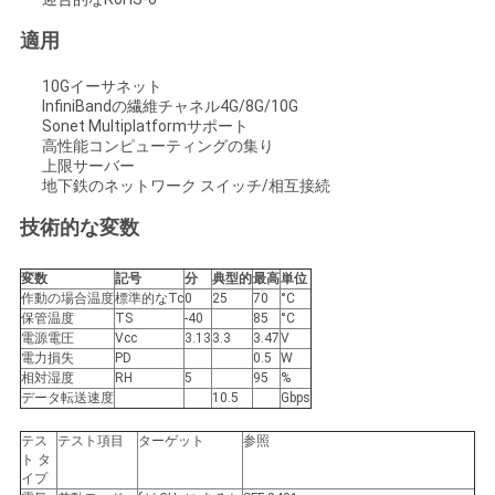
求
適用
し
な
10Gイーサネット
InfiniBandの繊維チャネル4G/8G/10G
Sonet Multiplatformサポート
さ
高性能コンピューティングの集り
上限サーバー
い
地下鉄のネットワーク スイッチ/相互接続
技術的な変数
地
変数
記号
分
典型的
最高
単位
図
作動の場合温度
標準的なTc
0
25
70
°C
保管温度
TS
-40
85
°C
電源電圧
Vcc
3.13
3.3
3.47
V
電力損失
PD
0.5
W
プ
相対湿度
RH
5
95
%
データ転送速度
10.5
Gbps
ラ
テス
テスト項目
ターゲット
参照
イ
ト タ
イプ