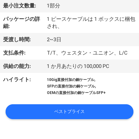
達
最小注文数量:
1部分
に
パッケージの詳
1 ピースケーブルは 1 ボックスに梱包
つ
細:
され、
い
受渡し時間:
2~3日
て
支払条件:
T/T、ウェスタン・ユニオン、L/C
供給の能力:
1 か月あたりの 100,000 PC
工
,
ハイライト:
10Gig直接付加の銅ケーブル
場
,
SFPの直接付加の銅ケーブル
OEMの直接付加の銅ケーブルSFP+
旅
行
ベストプライス
品