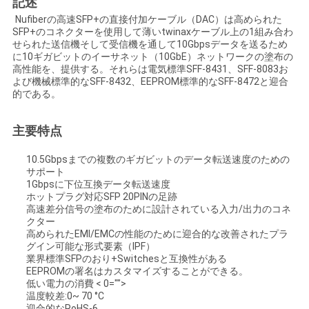
記述
い
Nufiberの高速SFP+の直接付加ケーブル（DAC）は高められた
SFP+のコネクターを使用して薄いtwinaxケーブル上の1組み合わ
せられた送信機そして受信機を通して10Gbpsデータを送るため
に10ギガビットのイーサネット（10GbE）ネットワークの塗布の
ニ
高性能を、提供する。それらは電気標準SFF-8431、SFF-8083お
よび機械標準的なSFF-8432、EEPROM標準的なSFF-8472と迎合
ュ
的である。
ー
主要特点
ス
10.5Gbpsまでの複数のギガビットのデータ転送速度のための
サポート
1Gbpsに下位互換データ転送速度
引
ホットプラグ対応SFP 20PINの足跡
高速差分信号の塗布のために設計されている入力/出力のコネ
クター
用
高められたEMI/EMCの性能のために迎合的な改善されたプラ
グイン可能な形式要素（IPF）
を
業界標準SFPのおり+Switchesと互換性がある
EEPROMの署名はカスタマイズすることができる。
要
低い電力の消費 < 0="">
温度較差:0~ 70 °C
迎合的なRoHS-6