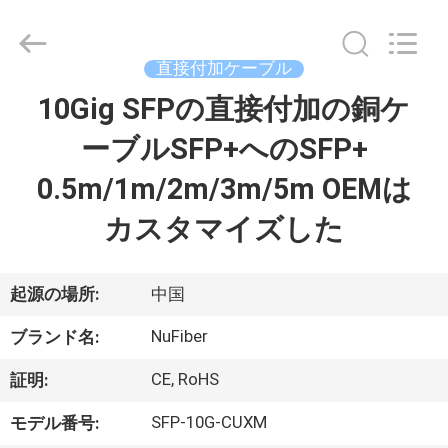
信
す
る
supplier.
Copyright
直接付加ケーブル
©
2021
10Gig SFPの直接付加の銅ケ
家
-
2026
Shenzhen
ーブルSFP+へのSFP+
Fivision
Digital
Technology
プ
0.5m/1m/2m/3m/5m OEMは
Co.,Ltd.
All
Rights
ロ
Reserved.
カスタマイズした
Developed
by
ダ
ECER
ク
起源の場所:
中国
ト
NuFiber
ブランド名:
CE, RoHS
証明:
私
SFP-10G-CUXM
モデル番号: