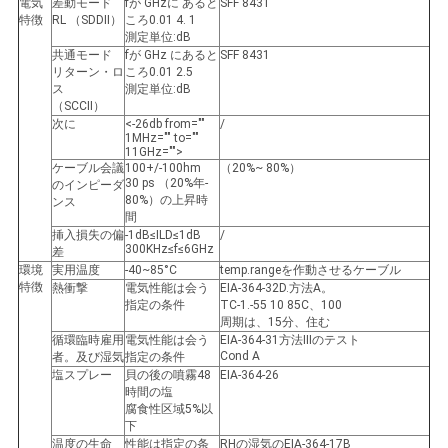
電気
差動モード
fが
GHzに
あると
SFF 8431
バ
特徴
RL （SDDII）
ころ0.01 4. 1
測定単位:dB
シ
共通モード
fが
GHz
にあると
SFF 8431
リターン・ロ
ころ0.01 2.5
ー
ス
測定単位:dB
（SCCII）
次に
<-26db from=""
/
ポ
1MHz="" to=""
11GHz="">
リ
ケーブル会議
100+/-100hm
（20%~ 80%）
30 ps （20%年-
のインピーダ
80%）の上昇時
ンス
シ
間
挿入損失の偏
-1dB≤ILD≤1dB
/
ー
300KHz≤f≤6GHz
差
環境
実用温度
-40~85°C
temp.rangeを作動させるケーブル
特徴
熱衝撃
電気性能は会う
EIA-364-32D.方法A。
指定の条件
TC-1.-55 10 85C、100
周期は、15分、住む
循環臨時雇用
電気性能は会う
EIA-364-31方法IIIのテスト
Cond A
者。及び湿気
指定の条件
塩スプレー
貝の後の噴霧48
EIA-364-26
時間の塩
腐食性区域5%以
下
温度の生命
性能は指定の条
RHの湿気のEIA-364-17B