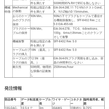
件を満たす
500時間85% RHで85Cを熱しなさい
機械
MechanicaI
性能は指定の条
EIA-364-28E.11 TC-VIIのテストCond。
の振動
特徴
件を満たす
X、YのZ軸のD 15minutes。
おりのケーブ
90N Min。
90Nの下でプラグをケーブルで通信す
ルのプラグの
る機能損傷無し。SFF-8432 Rev.ごと
5.0 EIA-455-6B
保持
プラグのケー
90N Min。
EIA-364-27B、TC-G、6directions、
ブルの保持
100g、6msの3timesごとのクランプ
そして衝撃
機械衝撃
性能は指定の条
SFF-8432 Rev. 5.0
件を満たす
ケーブルのプ
18N （最高。）
SFF-8432 Rev. 5.0
ラグの挿入
ケーブルのプ
12.5N （最
EIA-364-09;プラグ周期を差し込み、容
ラグの抽出
高。）
器の仲間率行いなさい:
耐久性
50時間。物理的
250times/hour
な損傷の証拠無
し
発注情報
部品番号
データ転送速
ケーブル
ワイヤ・ゲー
コネクタ
臨時雇用者。範
度
長
ジ
ー
囲
10G-DAC-
10.5まで
3m
30AWG
活動的な
0-70℃