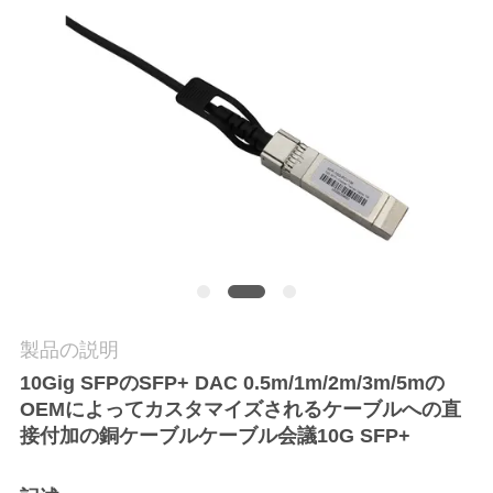
質
管
理
私
達
に
連
絡
製品の説明
10Gig SFPのSFP+ DAC 0.5m/1m/2m/3m/5mの
し
OEMによってカスタマイズされるケーブルへの直
な
接付加の銅ケーブルケーブル会議10G SFP+
さ