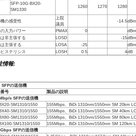
SFP-10G-BX20-
1260
1270
1280
SM1330
上院
信機の感受性
-14.5
dB
議員
高の入力パワー
PMAX
0
dB
Sは非主張する
LOSD
-15
dB
Sは主張する
LOSA
-25
dB
Sヒステリシス
LOSH
0.5
4
dB
注情報:
Di SFPの送信機
品番号
製品の説明
5Mbp/s SFPの送信機
BX20-SM1310/1550
155Mbps、BiDi 1310nm/1550nm SM 20km 
BX40-SM1310/1550
155Mbps、BiDi 1310nm/1550nm SM 40km 
BX80-SM1310/1550
155Mbps、BiDi 1310nm/1550nm SM 80km 
BX100-SM1310/1550
155Mbps、BiDi 1310nm/1550nm SM 120km
25Gbps SFPの送信機