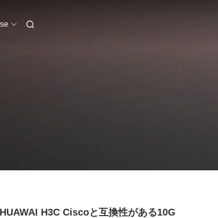
se
 HUAWAI H3C Ciscoと互換性がある10G