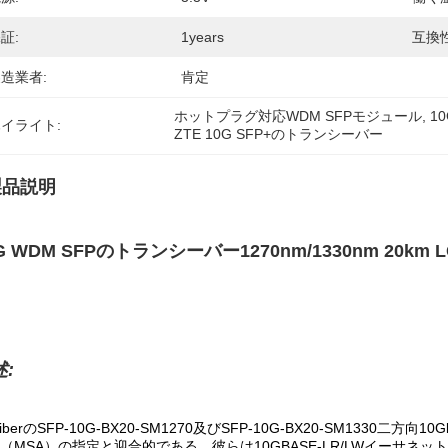
証:
1years
互換
造業者:
肯定
ホットプラグ対応WDM SFPモジュール
, 
1
イライト:
ZTE 10G SFP+のトランシーバー
製品説明
G WDM SFPのトランシーバー1270nm/1330nm 20km L
:
iberのSFP-10G-BX20-SM1270及びSFP-10G-BX20-SM1330二方向
（MSA）の指定と迎合的である。彼らは10GBASE-LR/LWイーサネット、SO