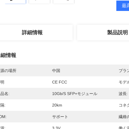
最高
詳細情報
製品説明
詳細情報
起源の場所
中国
ブラ
証明
CE FCC
モデ
品名:
10Gb/s SFP+モジュール
波長:
隔:
20km
コネ
DM:
サポート
繊維
源:
3.3V
働く温