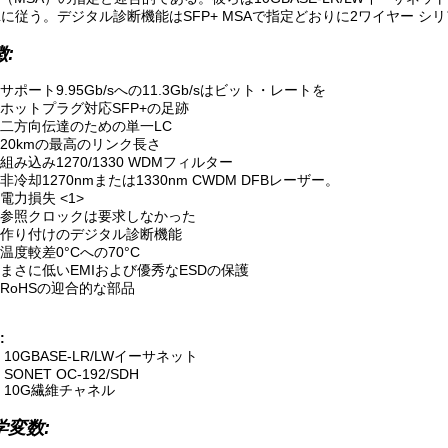
-Lに従う。デジタル診断機能はSFP+ MSAで指定どおりに2ワイヤー
:
サポート9.95Gb/sへの11.3Gb/sはビット・レートを
ホットプラグ対応SFP+の足跡
二方向伝達のための単一LC
20kmの最高のリンク長さ
組み込み1270/1330 WDMフィルター
非冷却1270nmまたは1330nm CWDM DFBレーザー。
電力損失 <1>
参照クロックは要求しなかった
作り付けのデジタル診断機能
温度較差0°Cへの70°C
まさに低いEMIおよび優秀なESDの保護
RoHSの迎合的な部品
:
10GBASE-LR/LWイーサネット
SONET OC-192/SDH
10G繊維チャネル
学変数: