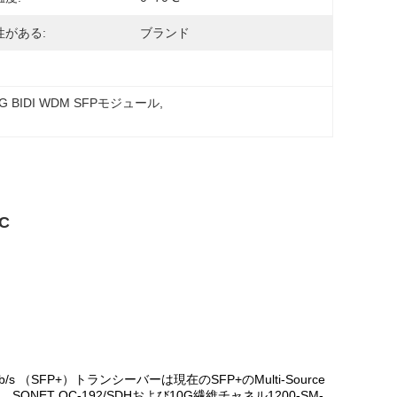
性がある:
ブランド
0G BIDI WDM SFPモジュール
, 
C
10Gb/s （SFP+）トランシーバーは現在のSFP+のMulti-Source
NET OC-192/SDHおよび10G繊維チャネル1200-SM-