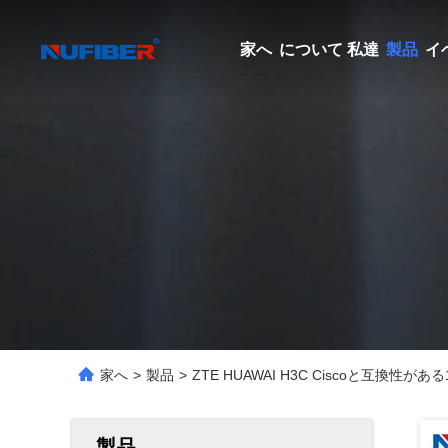
家へ
について 私達
製品
イ
家へ
>
製品
>
ZTE HUAWAI H3C Ciscoと互換性がある1
製品