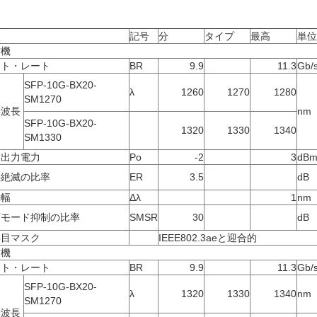
数
記号
分
タイプ
最高
単位
信機
ット・レート
BR
9.9
11.3
Gb/
SFP-10G-BX20-
λ
1260
1270
1280
SM1270
学波長
nm
SFP-10G-BX20-
1320
1330
1340
SM1330
均出力電力
Po
-2
3
dB
学絶滅の比率
ER
3.5
dB
光幅
Δλ
1
nm
面モード抑制の比率
SMSR
30
dB
学目マスク
IEEE802.3aeと迎合的
信機
ット・レート
BR
9.9
11.3
Gb/
SFP-10G-BX20-
λ
1320
1330
1340
nm
SM1270
学波長