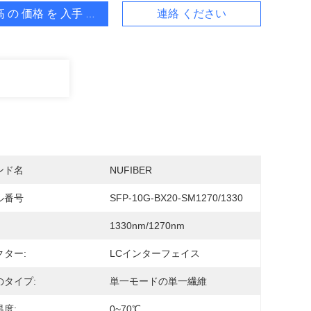
 の 価格 を 入手 する
連絡 ください
ンド名
NUFIBER
ル番号
SFP-10G-BX20-SM1270/1330
1330nm/1270nm
クター:
LCインターフェイス
のタイプ:
単一モードの単一繊維
度:
0~70℃