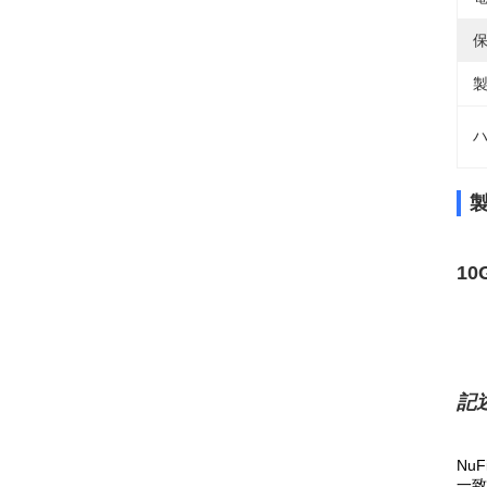
保
製
ハ
10
記述
NuF
一致