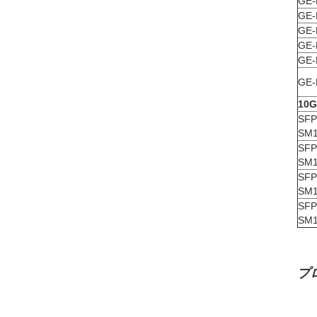
GE-
GE-
GE-
GE-
GE-
GE-
10
SFP
SM1
SFP
SM1
SFP
SM1
SFP
SM1
プ