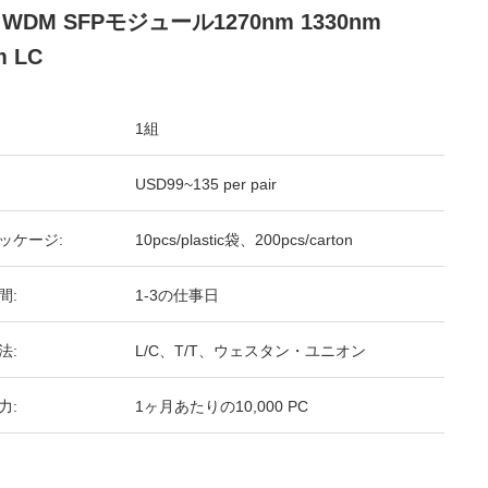
I WDM SFPモジュール1270nm 1330nm
m LC
1組
USD99~135 per pair
ッケージ:
10pcs/plastic袋、200pcs/carton
間:
1-3の仕事日
法:
L/C、T/T、ウェスタン・ユニオン
力:
1ヶ月あたりの10,000 PC