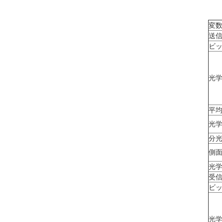
変
送
ビ
光
平
光
分
側
光
受
ビ
光