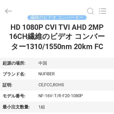
2021
-
2026
Shenzhen
Fivision
繊維のビデオ コンバーター
Digital
Technology
HD 1080P CVI TVI AHD 2MP
家
Co.,Ltd.
All
Rights
16CH繊維のビデオ コンバー
Reserved.
Developed
by
プ
ター1310/1550nm 20km FC
ECER
ロ
起源の場所:
中国
ダ
NUFIBER
ク
ブランド名:
ト
CE,FCC,ROHS
証明:
NF-16V-T/R-F20-1080P
モデル番号:
私
最小注文数量:
1組