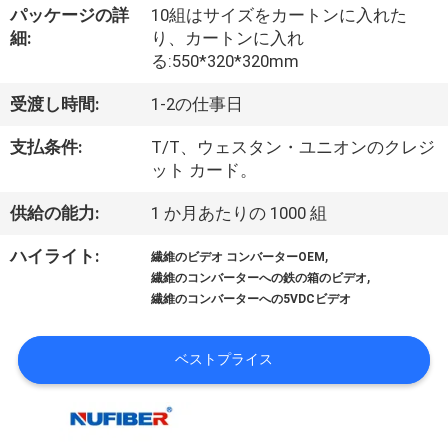
達
パッケージの詳
10組はサイズをカートンに入れた
に
細:
り、カートンに入れ
る:550*320*320mm
つ
受渡し時間:
1-2の仕事日
い
支払条件:
T/T、ウェスタン・ユニオンのクレジ
て
ット カード。
供給の能力:
1 か月あたりの 1000 組
工
,
ハイライト:
繊維のビデオ コンバーターOEM
場
,
繊維のコンバーターへの鉄の箱のビデオ
繊維のコンバーターへの5VDCビデオ
旅
行
ベストプライス
品