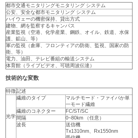
求
都市交通モニタリングモニタリング システム
し
公安、安全な都市モニタリング システム
ハイウェーの機密保持、貸出方式
な
建物、網を監察するキャンパス
産業監視（空港、化学産業、鋼鉄、オイル、鉄道、水保
さ
護、鉱山、等）
軍の監視（倉庫、フロンティアの防衛、監視、国家の防
い
衛、等）
電力、油田、テレビ番組の輸送システム
体育館（ライブビデオ、可聴周波伝達）
地
技術的な変数
図
特徴
記述
繊維のタイプ
マルチモード・ファイバか単
プ
一モード繊維
繊維のコネクター
FC/ST/SC
ラ
光学
間隔
0~80km （任意）
波長
送信機
イ
Tx1310nm、Rx1550nm
受信機