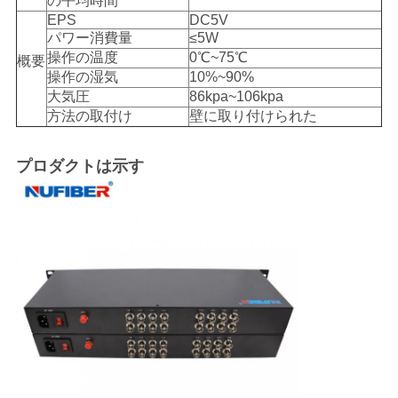
の平均時間
EPS
DC5V
パワー消費量
≤5W
操作の温度
0℃~75℃
概要
操作の湿気
10%~90%
大気圧
86kpa~106kpa
方法の取付け
壁に取り付けられた
プロダクトは示す