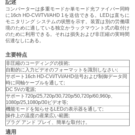
記述
い
コンバーターは多重モードか単モード光ファイバー同時
に16ch HD-CVI/TVI/AHD 1を送信できる。LEDは直ちに
モニタリング システムの状態を示す。装置は別の労働環
境のために適している独立かラックマウント式の取付け
ニ
のために利用できる。それは損失および非圧縮の実時間
伝達なしにある。
ュ
ー
主要特点
非圧縮のコーディングの技術;
ス
自動的に入力ビデオのフォーマットを識別しなさい;
サポート16ch HD-CVI/TVI/AHD信号および制御データ同
時に同軸ケーブルを通して;
引
DC 5Vの電源;
サポート720p/25,720p/30,720p/50,720p/60,960p、
用
1080p/25,1080p/30ビデオ等;
機能モードを知らせるLEDの表示器を通して;
を
操作上の温度の産業広い範囲;
要
プラグ アンド プレイ、簡単な取付け。
適用