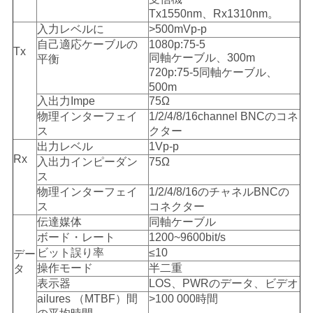
バ
Tx1550nm、Rx1310nm。
入力レベルに
>500mVp-p
シ
自己適応ケーブルの
1080p:75-5
Tx
同軸ケーブル、300m
平衡
ー
720p:75-5同軸ケーブル、
500m
ポ
入出力Impe
75Ω
物理インターフェイ
1/2/4/8/16channel BNCのコネ
リ
ス
クター
シ
出力レベル
1Vp-p
Rx
入出力インピーダン
75Ω
ー
ス
物理インターフェイ
1/2/4/8/16のチャネルBNCの
ス
コネクター
伝達媒体
同軸ケーブル
ボード・レート
1200~9600bit/s
ビット誤り率
≤10
デー
操作モード
半二重
タ
表示器
LOS、PWRのデータ、ビデオ
ailures （MTBF）間
>100 000時間