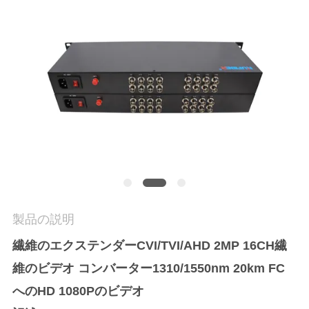
質
管
理
私
達
に
連
絡
製品の説明
し
繊維のエクステンダーCVI/TVI/AHD 2MP 16CH繊
維のビデオ コンバーター1310/1550nm 20km FC
な
へのHD 1080Pのビデオ
さ