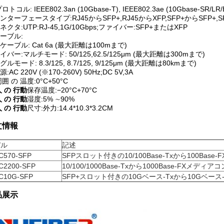
ロトコル: IEEE802.3an (10Gbase-T), IEEE802.3ae (10Gbase-SR/LR/
ンターフェースタイプ:RJ45からSFP+,RJ45からXFP,SFP+からSFP+,SF
ネクタ:UTP:RJ-45,1G/10Gbps;ファイバー:SFP+またはXFP
ーブル:
Pケーブル: Cat 6a (最大距離は100mまで)
イバー:マルチモード: 50/125,62.5/125μm (最大距離は300mまで)
ルモード: 8.3/125, 8.7/125, 9/125μm (最大距離は80kmまで)
:AC 220V (※170-260V) 50Hz;DC 5V,3A
囲 の 温度:0°C+50°C
人 の 行動
保存温度:−20°C+70°C
人 の 行動
湿度:5% ∼90%
人 の 行動
尺寸:外力:14.4*10.3*3.2CM
文情報
デル
記述
C570-SFP
SFPスロット付きの10/100Base-Txから100Bas
C2200-SFP
10/100/1000Base-Txから1000Base-FXメディ
C10G-SFP
SFP+スロット付きの10Gベース-Txから10Gベー
品展示