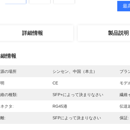
最高
詳細情報
製品説明
詳細情報
起源の場所
シンセン、中国（本土）
ブラ
証明
CE
モデ
維の種類:
SFP+によって決まりなさい
繊維
ネクタ:
RG45港
伝送速
離:
SFPによって決まりなさい
保証: