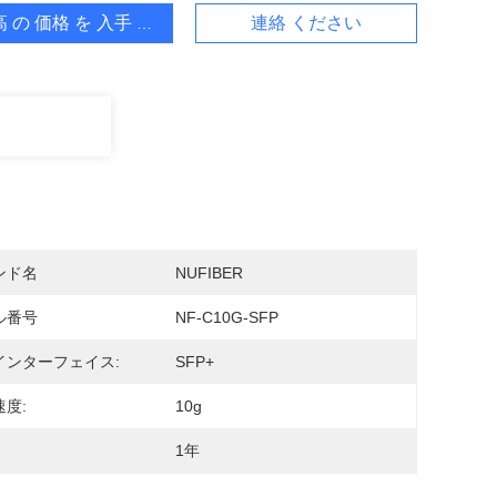
 の 価格 を 入手 する
連絡 ください
ンド名
NUFIBER
ル番号
NF-C10G-SFP
インターフェイス:
SFP+
度:
10g
1年