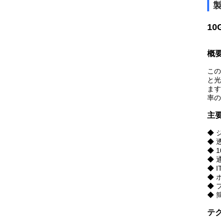
10
概
この
と光
ます
率の
主要
◆ 
◆ 
◆ 
◆ 
◆ 
◆ 
◆ 
◆ 
テ