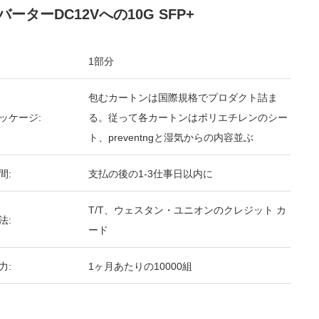
バーターDC12Vへの10G SFP+
1部分
包むカートンは国際規格でプロダクト詰ま
ッケージ:
る。従って各カートンはポリエチレンのシー
ト、preventngと湿気からの内容並ぶ
間:
支払の後の1-3仕事日以内に
T/T、ウェスタン・ユニオンのクレジット カ
法:
ード
力:
1ヶ月あたりの10000組