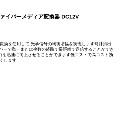
 ファイバーメディア変換器 DC12V
長変換を使用して,光学信号の均衡増幅を実現します時計抽出
ファイバーで単一または複数の経路で長距離で送信することができ
能力を迅速に向上させることができます低コストで高コスト効
くします.