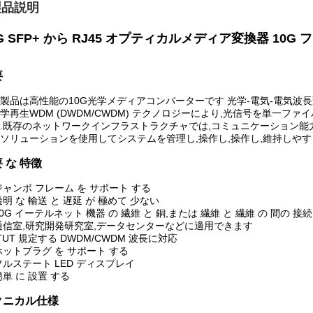
製品説明
G SFP+ から RJ45 オプティカルメディア変換器 10G
要
製品は高性能の10G光学メディアコンバーターです 光学-電気-電気波
学再生WDM (DWDM/CWDM) テクノロジーにより,光信号を単一
.既存のネットワークインフラストラクチャでは,コミュニケーション
ソリューションを使用してシステムを管理し,操作し,操作し,維持しやす
 な 特徴
ジャンボ フレーム を サポート する
透明 な 輸送 と 遅延 が 極めて 少ない
10G イーテルネット 機器 の 繊維 と 銅,または 繊維 と 繊維 の 間の 接続
通信室,研究開発研究室,データセンターなどに適用できます
ITUT 規定する DWDM/CWDM 波長に対応
ホットプラグ を サポート する
フルステート LED ディスプレイ
簡単 に 設置 する
クニカル仕様