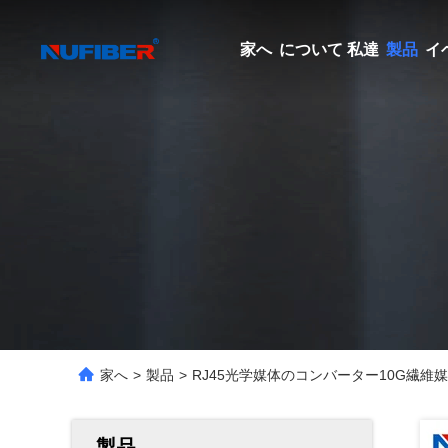
家へ
について 私達
製品
イ
家へ
>
製品
>
RJ45光学媒体のコンバーター10G繊維媒体
製品