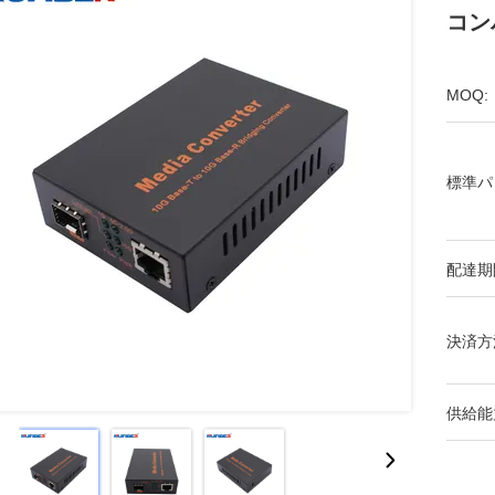
コン
MOQ:
標準パ
配達期
決済方
供給能