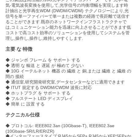
気-電気波長変換を使用して,光学信号の均衡増幅を実現します時
い
計抽出と光学再生WDM (DWDM/CWDM) テクノロジーにより,光
信号を単一ファイバーで単一または複数の経路で長距離で送信す
ることができます.既存のネットワークインフラストラクチャで
は,コミュニケーション能力を迅速に向上させることができます低
ニ
コストで高コスト効率のソリューションを使用してシステムを管
理し,操作し,操作し,維持しやすくします.
ュ
主要 な 特徴
ー
◆ ジャンボ フレーム を サポート する
◆ 透明 な 輸送 と 遅延 が 極めて 少ない
ス
◆ 10G イーテルネット 機器 の 繊維 と 銅,または 繊維 と 繊維 の
間の 接続
◆ 通信室,研究開発研究室,データセンターなどに適用できます
引
◆ ITUT 規定する DWDM/CWDM 波長に対応
◆ ホットプラグ を サポート する
◆ フルステート LED ディスプレイ
用
◆ 簡単 に 設置 する
を
テクニカル仕様
要
◆ プロトコル: IEEE802.3an (10Gbase-T), IEEE802.3ae
(10Gbase-SR/LR/ER/ZR)
◆インターフェースタイプ:RJ45からSFP+,RJ45からXFP,SFP+か