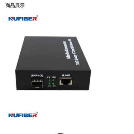
バ
商品展示
シ
ー
ポ
リ
シ
ー