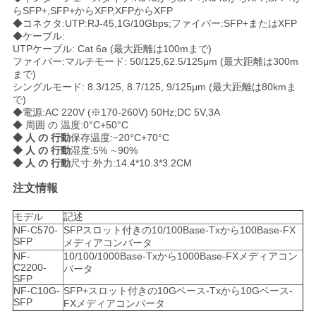
求
らSFP+,SFP+からXFP,XFPからXFP
◆コネクタ:UTP:RJ-45,1G/10Gbps;ファイバー:SFP+またはXFP
し
◆ケーブル:
UTPケーブル: Cat 6a (最大距離は100mまで)
な
ファイバー:マルチモード: 50/125,62.5/125μm (最大距離は300m
まで)
さ
シングルモード: 8.3/125, 8.7/125, 9/125μm (最大距離は80kmま
で)
い
◆電源:AC 220V (※170-260V) 50Hz;DC 5V,3A
◆ 周囲 の 温度:0°C+50°C
◆ 人 の 行動
保存温度:−20°C+70°C
◆ 人 の 行動
湿度:5% ∼90%
地
◆ 人 の 行動
尺寸:外力:14.4*10.3*3.2CM
注文情報
図
モデル
記述
NF-C570-
SFPスロット付きの10/100Base-Txから100Base-FX
プ
SFP
メディアコンバータ
NF-
10/100/1000Base-Txから1000Base-FXメディアコン
ラ
C2200-
バータ
SFP
NF-C10G-
SFP+スロット付きの10Gベース-Txから10Gベース-
イ
SFP
FXメディアコンバータ