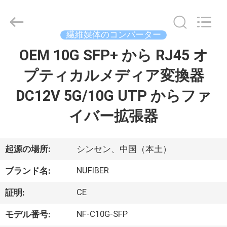
©
2021
-
2026
Shenzhen
繊維媒体のコンバーター
Fivision
Digital
Technology
OEM 10G SFP+ から RJ45 オ
家
Co.,Ltd.
All
Rights
プティカルメディア変換器
Reserved.
Developed
プ
by
DC12V 5G/10G UTP からファ
ECER
ロ
イバー拡張器
ダ
ク
起源の場所:
シンセン、中国（本土）
ト
NUFIBER
ブランド名:
CE
証明:
私
NF-C10G-SFP
モデル番号: