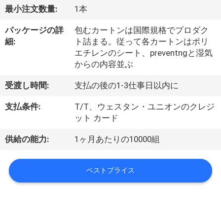
達
最小注文数量:
1本
に
パッケージの詳
包むカートンは国際規格でプロダク
つ
細:
ト詰まる。従って各カートンはポリ
エチレンのシート、preventngと湿気
い
からの内容並ぶ
て
受渡し時間:
支払の後の1-3仕事日以内に
支払条件:
T/T、ウェスタン・ユニオンのクレジ
工
ット カード
場
供給の能力:
1ヶ月あたりの10000組
旅
行
ベストプライス
品