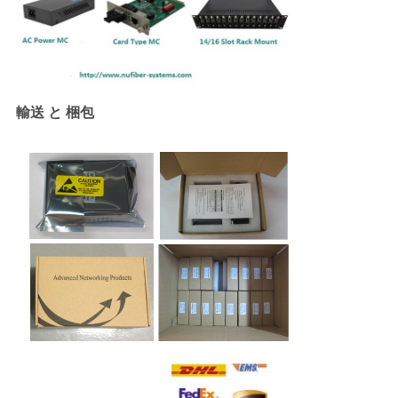
輸送 と 梱包