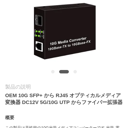
質
管
理
私
達
に
連
製品の説明
絡
OEM 10G SFP+ から RJ45 オプティカルメディア
し
変換器 DC12V 5G/10G UTP からファイバー拡張器
な
概要
さ
この製品は高性能の10G光学メディアコンバーターです 光学-電