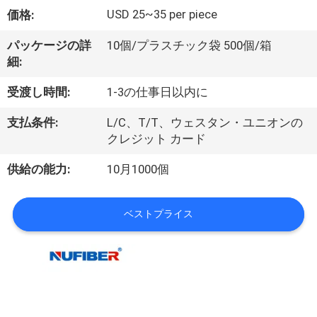
達
USD 25~35 per piece
価格:
に
パッケージの詳
10個/プラスチック袋 500個/箱
つ
細:
い
受渡し時間:
1-3の仕事日以内に
て
支払条件:
L/C、T/T、ウェスタン・ユニオンの
クレジット カード
工
供給の能力:
10月1000個
場
旅
ベストプライス
行
品