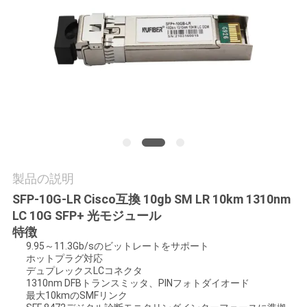
質
管
理
私
達
に
製品の説明
連
SFP-10G-LR Cisco互換 10gb SM LR 10km 1310nm
LC 10G SFP+ 光モジュール
絡
特徴
し
9.95～11.3Gb/sのビットレートをサポート
ホットプラグ対応
な
デュプレックスLCコネクタ
1310nm DFBトランスミッタ、PINフォトダイオード
最大10kmのSMFリンク
さ