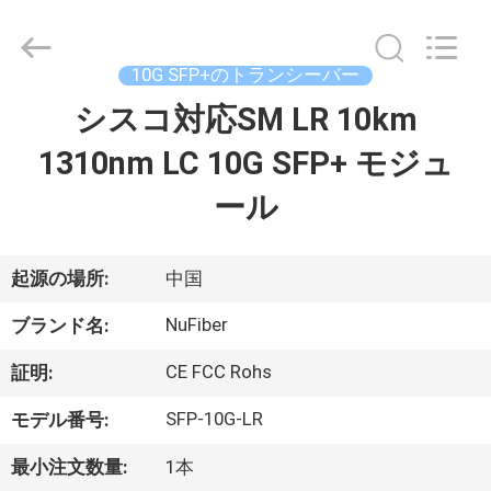
©
2021
-
2026
Shenzhen
10G SFP+のトランシーバー
Fivision
Digital
Technology
シスコ対応SM LR 10km
家
Co.,Ltd.
All
Rights
1310nm LC 10G SFP+ モジュ
Reserved.
Developed
プ
by
ール
ECER
ロ
ダ
起源の場所:
中国
ク
NuFiber
ブランド名:
ト
CE FCC Rohs
証明:
SFP-10G-LR
モデル番号:
私
最小注文数量:
1本