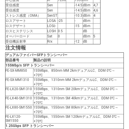
求
中心波長
λr
1260
1355
nm
受信感度
Sen
-14.5
dBm
4,7
し
受信感度
Sen
-14.5
dBm
4,6
ストレス感度（OMA）
SenST
-10.3
dBm
4
ロスアサート
LOSA
-25
-
dBm
な
ロスデザート
LOS
-15
dBm
D
ロスヒステリシス
LOSH
0.5
dB
さ
オーバーロード
Sat
0
dBm
5
受信機反射率
Rrx
-12
dB
い
注文情報
デュアルファイバーSFP
トランシーバー
部品番号
製品の説明
地
155Mbp/s SFP
トランシーバー
FE-SX-MM850
155Mbps、850nm MM 2kmデュアルLC、DDM 0℃～
+70℃
図
FE-SX-MM1310
155Mbps、1310nm MM 2kmデュアルLC、DDM 0℃～
+70℃
FE-LX20-SM1310
155Mbps、1310nm SM 20kmデュアルLC、DDM 0℃～
+70℃
プ
FE-LX40-SM1310
155Mbps、1310nm SM 40kmデュアルLC、DDM 0℃～
+70℃
FE-LX80-SM1550
155Mbps、1550nm SM 80kmデュアルLC、DDM 0℃～
ラ
+70℃
FE-LX120-
155Mbps、1550nm SM 120kmデュアルLC、DDM 0℃～
イ
SM1550
+70℃
1.25Gbps SFP
トランシーバー