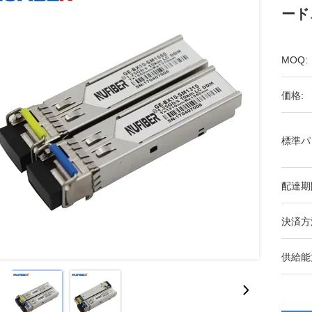
ード、
MOQ:
価格:
標準パ
配達期
決済方
供給能