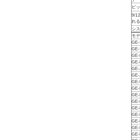
ビ
9/
れ
シ
モ
GE-
GE-
GE-
GE-
GE-
GE-
GE-
GE-
GE-
GE-
GE-
GE-
GE-
GE-
GE-