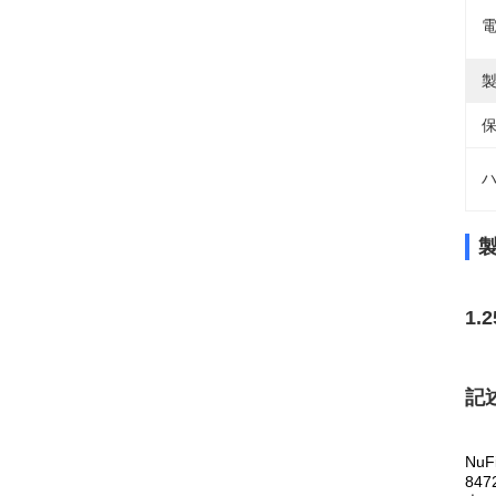
電
製
保
ハ
1.
記
Nu
84