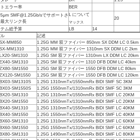
ットエラー率
BER
L について
125μm SMF@1.25Gb/sでサポートさ
20
る最大リンク長
マックス
ステム総予算
LB
14
デル
記述
SX-MM850
1.25G MM 双ファイバー 850nm SX DDM LC 0.5km
SX-MM1310
1.25G MM 双ファイバー 1310nm SX DDM LC 2km
LX20-SM1310
1.25G SM 双ファイバー 1310nm LX DDM LC 20km
EX40-SM1310
1.25G SM 双ファイバー 1310 DFB DDM LC 40km
ZX80-SM1550
1.25G SM 双ファイバー 1550 DFB DDM LC 80km
ZX120-SM1550
1.25G SM 双ファイバー 1550 DFB DDM LC 120km
BX03-SM1310S
1.25G 1310nmTx/1550nmRx BIDI SMF SC 3KM
BX03-SM1550S
1.25G 1550nmTx/1310nmRx BIDI SMF SC 3KM
BX20-SM1310
1.25G 1310nmTx/1550nmRx BIDI SMF LC 20KM
BX20-SM1550
1.25G 1550nmTx/1310nmRx BIDI SMF LC 20KM
BX40-SM1310
1.25G 1310nmTx/1550nmRx BIDI SMF LC 40KM
BX40-SM1550
1.25G 1550nmTx/1310nmRx BIDI SMF LC 40KM
BX60-SM1310
1.25G 1310nmTx/1550nmRx BIDI SMF LC 60KM
BX60-SM1550
1.25G 1550nmTx/1310nmRx BIDI SMF LC 60KM
BX80-SM1310
1.25G 1490nmTx/1550nmRx BIDI SMF LC 80KM