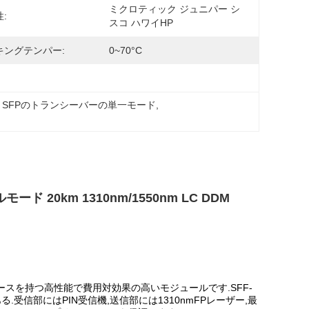
ミクロティック ジュニパー シ
:
スコ ハワイHP
キングテンパー:
0~70°C
5G SFPのトランシーバーの単一モード
, 
 20km 1310nm/1550nm LC DDM
ーフェースを持つ高性能で費用対効果の高いモジュールです.SFF-
受信部にはPIN受信機,送信部には1310nmFPレーザー,最