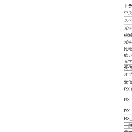
トラ
中
スペ
光
絶
光学
比
総
光
受信
オ
受
RX
RX
RX
RX
一般
デ