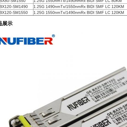
BX80-SM1550
1.25G 1550nmTx/1490nmRx BIDI SMF LC 80KM
BX120-SM1490
1.25G 1490nmTx/1550nmRx BIDI SMF LC 120KM
BX120-SM1550
1.25G 1550nmTx/1490nmRx BIDI SMF LC 120KM
品展示