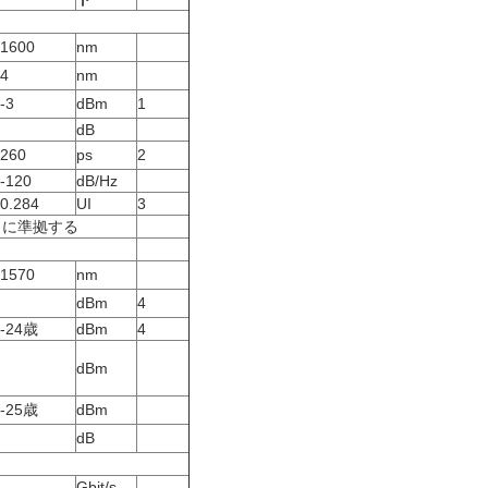
1600
nm
4
nm
-3
dBm
1
dB
260
ps
2
-120
dB/Hz
0.284
UI
3
1) に準拠する
1570
nm
dBm
4
-24歳
dBm
4
dBm
-25歳
dBm
dB
Gbit/s