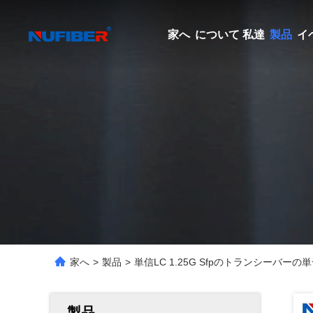
家へ
について 私達
製品
イ
家へ
>
製品
>
単信LC 1.25G Sfpのトランシーバーの単
製品