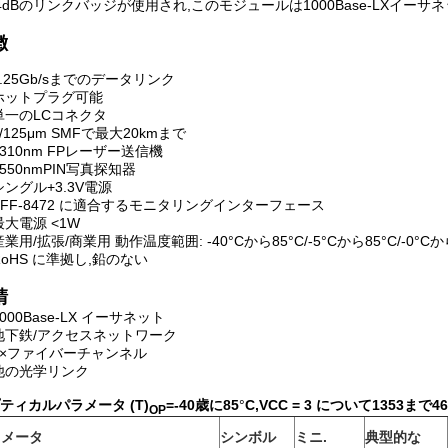
4dBのリンクバッジが使用され,このモジュールは1000Base-LXイーサ
徴
1.25Gb/sまでのデータリンク
ホットプラグ可能
単一のLCコネクタ
9/125μm SMFで最大20kmまで
1310nm FPレーザー送信機
1550nmPIN写真探知器
シングル+3.3V電源
SFF-8472 に適合するモニタリングインターフェース
最大電源 <1W
産業用/拡張/商業用 動作温度範囲: -40°Cから85°C/-5°Cから85°C/-0°
RoHS に準拠し,鉛のない
請
1000Base-LX イーサネット
地下鉄/アクセスネットワーク
1×ファイバーチャンネル
他の光学リンク
ティカルパラメータ (T)
=
-40歳
に
85
°
C,VCC = 3 について
135
3まで
46
OP
ラメータ
シンボル
ミニ
.
典型的な