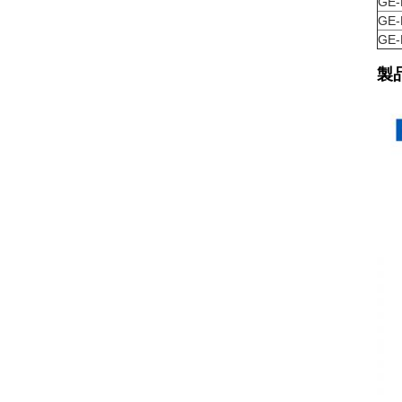
GE-
GE-
GE-
製