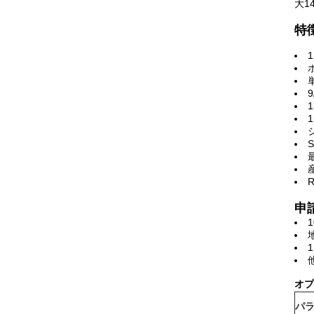
大1
特
申
オプ
パ