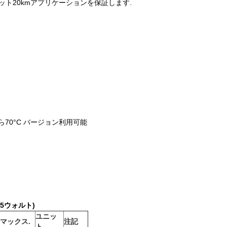
ネット20kmアプリケーションを保証します.
Cから70°C バージョン利用可能
5
ウォルト)
ユニッ
マックス
.
注記
ト