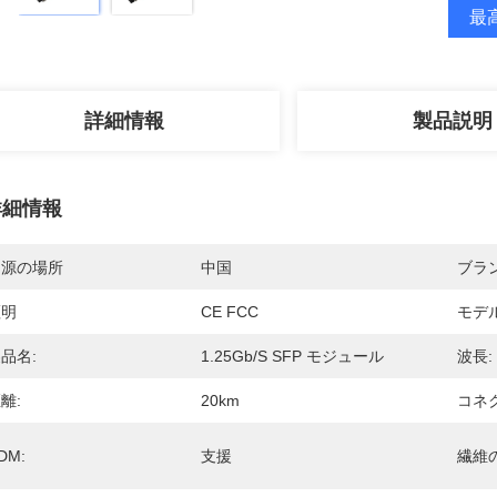
最高
詳細情報
製品説明
詳細情報
起源の場所
中国
ブラ
証明
CE FCC
モデ
品名:
1.25Gb/s SFP モジュール
波長:
離:
20km
コネク
DM:
支援
繊維