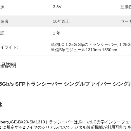
源:
3.3V
互換性
造者:
10年以上
ワー
証:
1 年
単信LC 1.25G Sfpのトランシーバー
, 
1.2
イライト:
単信Sfpモジュール1310nm 1550nm
製品説明
25Gb/s SFPトランシーバー シングルファイバー シングルモード
述
FiberのGE-BX20-SM1310トランシーバーは,単一のLC光学インタ
72 に規定する2ワイヤのシリアルバスでデジタル診断機能が利用可能である.