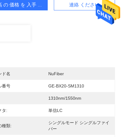
 の 価格 を 入手 する
連絡 ください
ンド名
NuFiber
ル番号
GE-BX20-SM1310
1310nm/1550nm
タ:
単信LC
シングルモード シングルファイ
の種類:
バー