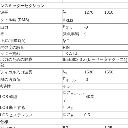
ンスミッターセクション:
λ
央波長
1270
1310
c
σ
クトル幅 (RMS)
RMS
P
学出力
-9
外へ
滅率
緊急事態
9
t
/ t
上昇/下降時間
r
f
較的強度の騒音
RIN
ジッター貢献
TX Δ TJ
学出力のための眼膜
IEEE802.3 z (レーザー安全クラス
部:
λ
プティカル入力波長
1530
1550
c
P
信機の過負荷
-3
オール
 感受性
セン
ロス
A につい
_LOS 確認
-40歳
て
ロス
_LOS 断言する
D
ロス
_LOS ヒステレシス
0.5
H
仕様:
ータレート
BR
1.25