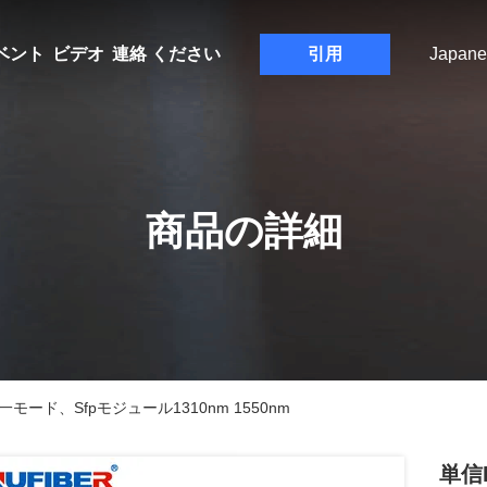
ベント
ビデオ
連絡 ください
引用
Japane
商品の詳細
一モード、Sfpモジュール1310nm 1550nm
単信