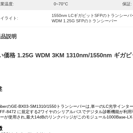
業温度:
0~70°C
保証:
1550nm LCギガビットSFPのトランシーバ
イライト:
WDM 1.25G SFPのトランシーバー
製品説明
価格 1.25G WDM 3KM 1310nm/1550nm ギガ
述
FiberのGE-BX03-SM1310/1550トランシーバーは,単一のLC
SFF-8472 に規定する2ワイヤのシリアルバスでデジタル診断機能が利用可
ーが使用され,最大14dBのリンクバッジがこのモジュール1000Base-
徴