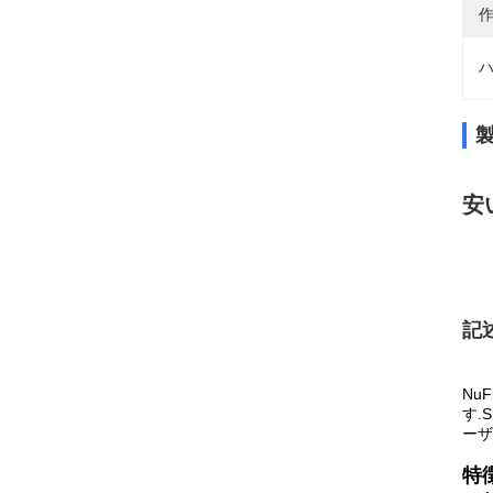
作
ハ
安い
記
Nu
す.
ーザ
特