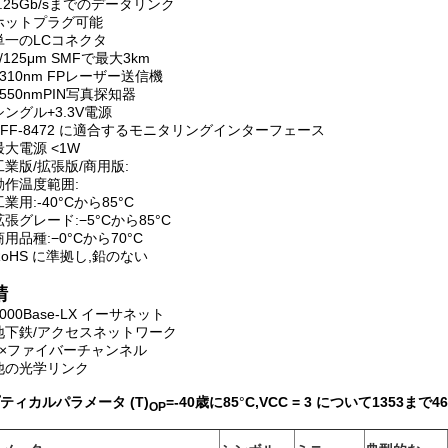
1.25Gb/sまでのデータリンク
ホットプラグ可能
単一のLCコネクタ
9/125μm SMFで最大3km
1310nm FPレーザー送信機
1550nmPIN写真探知器
シングル+3.3V電源
SFF-8472 に適合するモニタリングインターフェース
最大電源 <1W
工業版/拡張版/商用版:
動作温度範囲:
工業用:-40°Cから85°C
拡張グレード:−5°Cから85°C
商用品種:−0°Cから70°C
RoHS に準拠し,鉛のない
請
1000Base-LX イーサネット
地下鉄/アクセスネットワーク
1×ファイバーチャンネル
他の光学リンク
ティカルパラメータ (T)
=
-40歳
に
85
°
C,VCC = 3 について
135
3まで
46
OP