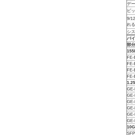
デ
ビ
9/
れ
シ
バイ
部
155
FE-
FE-
FE-
FE-
1.2
GE-
GE-
GE-
GE-
GE-
GE-
10G
SFP