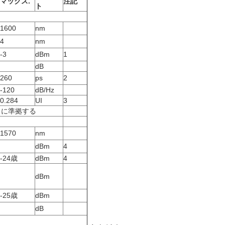
マックス
.
注記
ト
1600
nm
4
nm
-3
dBm
1
dB
260
ps
2
-120
dB/Hz
0.284
UI
3
1) に準拠する
1570
nm
dBm
4
-24歳
dBm
4
dBm
-25歳
dBm
dB