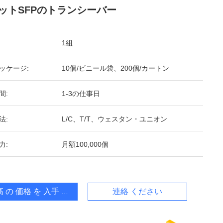
ットSFPのトランシーバー
1組
ッケージ:
10個/ビニール袋、200個/カートン
間:
1-3の仕事日
法:
L/C、T/T、ウェスタン・ユニオン
力:
月額100,000個
 の 価格 を 入手 する
連絡 ください