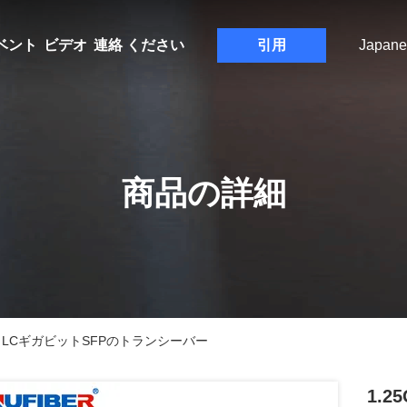
ベント
ビデオ
連絡 ください
引用
Japane
商品の詳細
1550nm LCギガビットSFPのトランシーバー
1.2