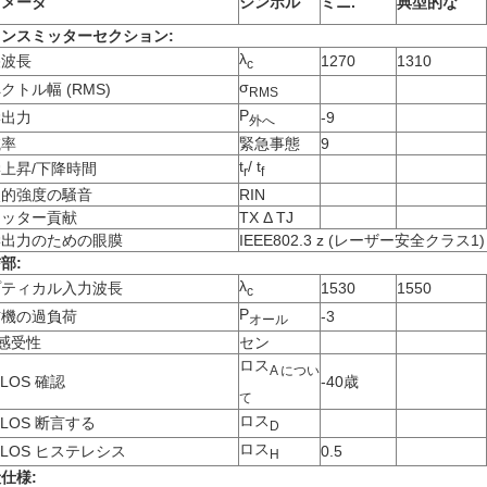
ラメータ
シンボル
ミニ
.
典型的な
ンスミッターセクション:
λ
央波長
1270
1310
c
σ
クトル幅 (RMS)
RMS
P
学出力
-9
外へ
滅率
緊急事態
9
t
/ t
上昇/下降時間
r
f
較的強度の騒音
RIN
ジッター貢献
TX Δ TJ
学出力のための眼膜
IEEE802.3 z (レーザー安全クラス
部:
λ
プティカル入力波長
1530
1550
c
P
信機の過負荷
-3
オール
 感受性
セン
ロス
A につい
_LOS 確認
-40歳
て
ロス
_LOS 断言する
D
ロス
_LOS ヒステレシス
0.5
H
仕様: