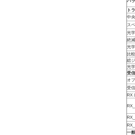
パ
トラ
中
スペ
光
絶
光学
比
総
光
受信
オ
受
RX
RX
RX
RX
一般