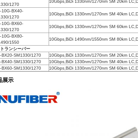
10Gbps,BiDi 1330nm/1270nm SM 20km LC,
330/1270
-10G-BX40-
10Gbps,BiDi 1330nm/1270nm SM 40km LC,
330/1270
-10G-BX60-
10Gbps,BiDi 1330nm/1270nm SM 60km LC,
330/1270
-10G-BX80-
10Gbps,BiDi 1490nm/1550nm SM 80km LC,
490/1550
Pトランシーバー
-BX20-SM1330/1270
10Gbps,BiDi 1330nm/1270nm SM 20km LC,
-BX40-SM1330/1270
10Gbps,BiDi 1330nm/1270nm SM 40km LC,
-BX60-SM1330/1270
10Gbps,BiDi 1330nm/1270nm SM 60km LC,
品展示