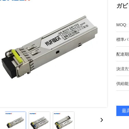
ガビ
MOQ:
標準パ
配達期
決済方
供給能
最高