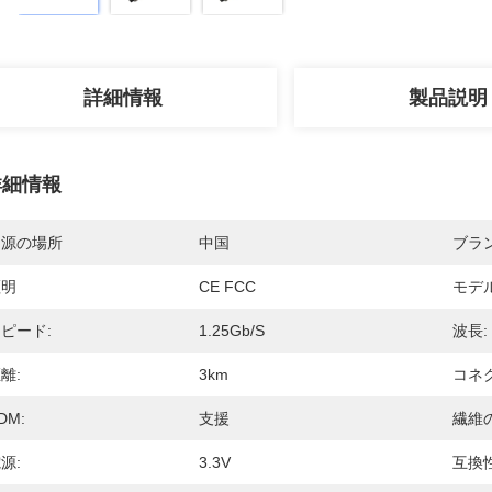
詳細情報
製品説明
詳細情報
起源の場所
中国
ブラ
証明
CE FCC
モデ
ピード:
1.25Gb/s
波長:
離:
3km
コネク
DM:
支援
繊維
源:
3.3V
互換性