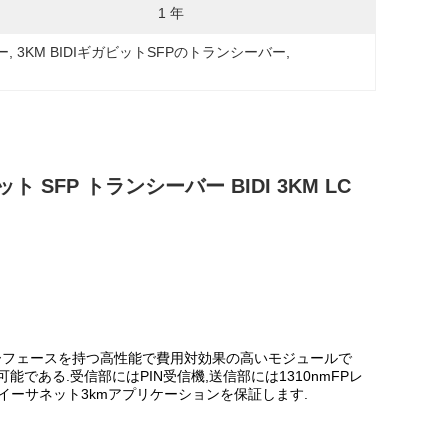
1 年
ー
, 
3KM BIDIギガビットSFPのトランシーバー
, 
ビット SFP トランシーバー BIDI 3KM LC
光学インターフェースを持つ高性能で費用対効果の高いモジュールで
能である.受信部にはPIN受信機,送信部には1310nmFPレ
LXイーサネット3kmアプリケーションを保証します.