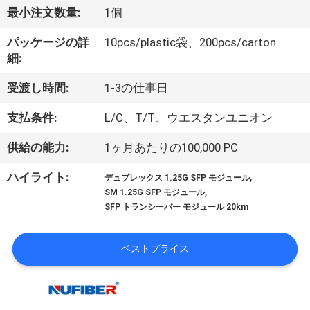
達
最小注文数量:
1個
に
パッケージの詳
10pcs/plastic袋、200pcs/carton
つ
細:
い
受渡し時間:
1-3の仕事日
て
支払条件:
L/C、T/T、ウエスタンユニオン
供給の能力:
1ヶ月あたりの100,000 PC
工
,
ハイライト:
デュプレックス 1.25G SFP モジュール
場
,
SM 1.25G SFP モジュール
SFP トランシーバー モジュール 20km
旅
行
ベストプライス
品