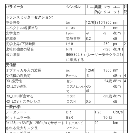
求
パラメータ
シンボル
ミニ
.
典型
マッ
ユニ
注
し
的な
クス
.
ット
記
トランスミッターセクション:
な
中央波長
λ
1270
1310
1360
nm
c
スペクトル幅 (RMS)
σ
3
nm
RMS
光学出力
P
-9
-3
dBm
1
外へ
さ
絶滅率
緊急事態
8.2
dB
光学上昇/下降時間
t
/ t
260
ps
2
r
f
い
比較的強度の騒音
RIN
-120
dB/Hz
出力眼膜
IEEE802.3 z (レーザー安全クラス1)
に準拠する
受信部:
地
オプティカル入力波長
λ
1260
1360
nm
c
受信機の過負荷
P
-3
dBm
4
オール
図
RX 感受性
セン
-24歳
dBm
4
RX_LOS 確認
ロス
-35
dBm
A につい
歳
て
RX_LOS 断言する
ロス
-25歳
dBm
D
プ
RX_LOS ヒステレシス
ロス
0.5
dB
H
一般仕様:
ラ
データレート
BR
1.25
Gbit/s
ビットエラー率
BER
10
-12
9/125μm SMF@1.25Gb/sでサポート
L について
20
km
イ
される最大リンク長
マックス