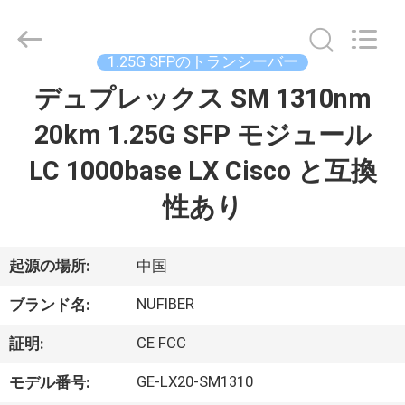
-
2026
Shenzhen
Fivision
Digital
1.25G SFPのトランシーバー
Technology
Co.,Ltd.
デュプレックス SM 1310nm
家
All
Rights
Reserved.
20km 1.25G SFP モジュール
Developed
by
ECER
プ
LC 1000base LX Cisco と互換
ロ
性あり
ダ
ク
起源の場所:
中国
ト
NUFIBER
ブランド名:
CE FCC
証明:
私
GE-LX20-SM1310
モデル番号: