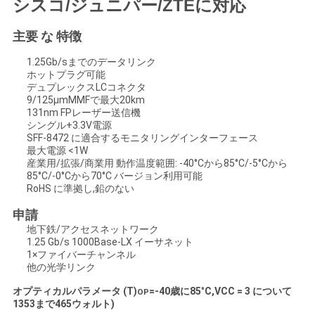
シスコ/ジュニパー/ZTEに対応
い
主要 な 特徴
1.25Gb/sまでのデータリンク
ニ
ホットプラグ可能
デュプレックスLCコネクタ
ュ
9/125μmMMFで最大20km
131nm FPレーザー送信機
ー
シングル+3.3V電源
SFF-8472 に適合するモニタリングインターフェース
最大電源 <1W
ス
産業用/拡張/商業用 動作温度範囲: -40°Cから85°C/-5°Cから
85°C/-0°Cから70°C バージョン利用可能
RoHS に準拠し,鉛のない
引
申請
用
地下鉄/アクセスネットワーク
1.25 Gb/s 1000Base-LX イーサネット
1×ファイバーチャンネル
を
他の光学リンク
要
オプティカルパラメータ (T)
=
-40歳
に
85
°
C,VCC = 3 について
OP
135
3まで
465
ウォルト)