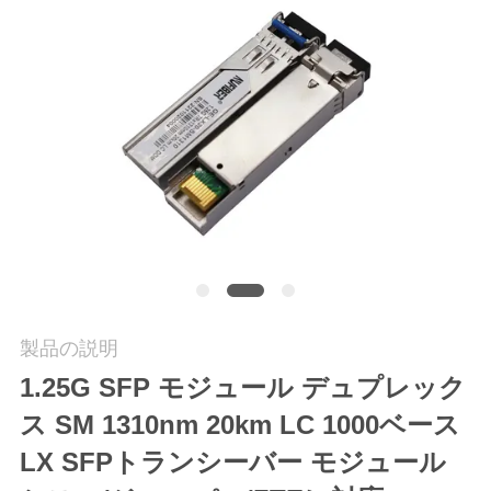
質
管
理
私
達
に
連
絡
製品の説明
1.25G SFP モジュール デュプレック
し
ス SM 1310nm 20km LC 1000ベース
な
LX SFPトランシーバー モジュール
さ