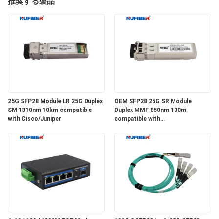
達
推奨する製品
に
つ
い
て
25G SFP28 Module LR 25G Duplex
OEM SFP28 25G SR Module
工
SM 1310nm 10km compatible
Duplex MMF 850nm 100m
with Cisco/Juniper
compatible with
場
Cisco/Huawei/H3C
旅
行
品