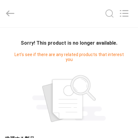
-
2025
Shenzhen
Fivision
Digital
Technology
Co.,Ltd.
家
All
Rights
Reserved.
Sorry! This product is no longer available.
Developed
by
ECER
プ
Let's see if there are any related products that interest
you
ロ
ダ
ク
ト
私