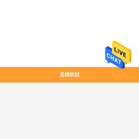
求
し
な
さ
い
地
見積依頼
人気カテゴリ
すべて
図
1.25G SFPのトラン
銅モジュール
シーバー
プ
10G SFP+のトランシ
10G XFPのトランシ
ラ
ーバー
ーバー
イ
25G SFP28のトラン
40G QSFP+のトラン
シーバー
シーバー