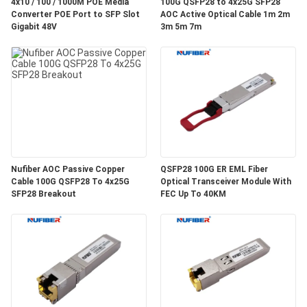
質
4x10 / 100 / 1000M POE Media
100G QSFP28 to 4x25G SFP28
Converter POE Port to SFP Slot
AOC Active Optical Cable 1m 2m
Gigabit 48V
3m 5m 7m
管
理
私
達
に
Nufiber AOC Passive Copper
QSFP28 100G ER EML Fiber
Cable 100G QSFP28 To 4x25G
Optical Transceiver Module With
連
SFP28 Breakout
FEC Up To 40KM
絡
し
な
さ