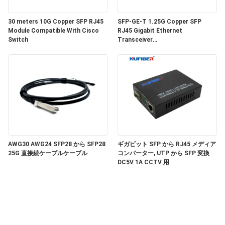
い
30 meters 10G Copper SFP RJ45
SFP-GE-T 1.25G Copper SFP
Module Compatible With Cisco
RJ45 Gigabit Ethernet
Switch
Transceiver
ニ
SGMII/SERDES/100BASE-FX
Copper Module
ュ
ー
ス
引
AWG30 AWG24 SFP28 から SFP28
ギガビット SFP から RJ45 メディア
25G 直接続ケーブルケーブル
コンバーター, UTP から SFP 変換
DC5V 1A CCTV 用
用
を
要