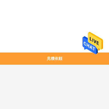
求
し
な
さ
い
地
見積依頼
人気カテゴリ
すべて
図
1.25G SFPのトラン
銅モジュール
シーバー
プ
10G SFP+のトランシ
10G XFPのトランシ
ラ
ーバー
ーバー
イ
25G SFP28のトラン
40G QSFP+のトラン
シーバー
シーバー