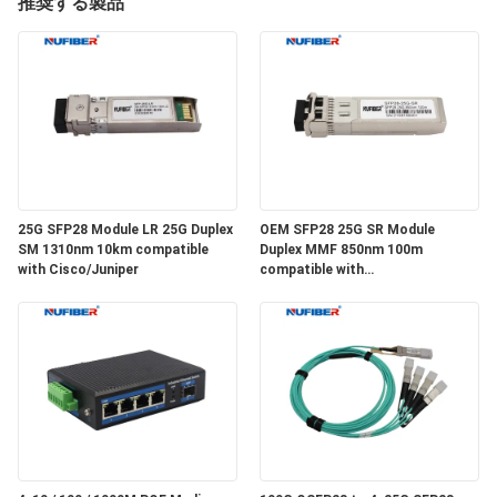
達
推奨する製品
に
つ
い
て
25G SFP28 Module LR 25G Duplex
OEM SFP28 25G SR Module
工
SM 1310nm 10km compatible
Duplex MMF 850nm 100m
with Cisco/Juniper
compatible with
場
Cisco/Huawei/H3C
旅
行
品