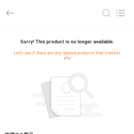
-
2025
Shenzhen
Fivision
Digital
Technology
Co.,Ltd.
家
All
Rights
Reserved.
Sorry! This product is no longer available.
Developed
by
ECER
プ
Let's see if there are any related products that interest
you
ロ
ダ
ク
ト
私