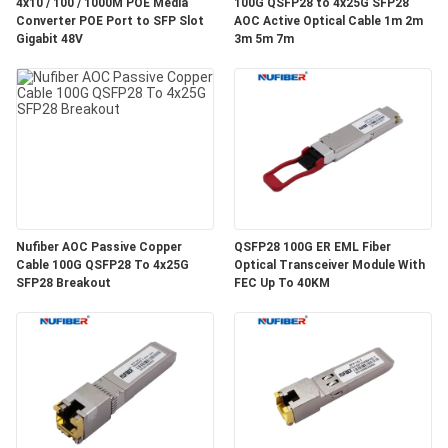
質
4x10 / 100 / 1000M POE Media
100G QSFP28 to 4x25G SFP28
Converter POE Port to SFP Slot
AOC Active Optical Cable 1m 2m
Gigabit 48V
3m 5m 7m
管
理
私
達
に
Nufiber AOC Passive Copper
QSFP28 100G ER EML Fiber
Cable 100G QSFP28 To 4x25G
Optical Transceiver Module With
連
SFP28 Breakout
FEC Up To 40KM
絡
し
な
さ