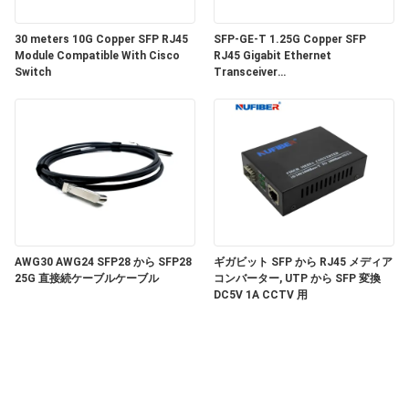
い
30 meters 10G Copper SFP RJ45
SFP-GE-T 1.25G Copper SFP
Module Compatible With Cisco
RJ45 Gigabit Ethernet
Switch
Transceiver
ニ
SGMII/SERDES/100BASE-FX
Copper Module
ュ
ー
ス
引
AWG30 AWG24 SFP28 から SFP28
ギガビット SFP から RJ45 メディア
25G 直接続ケーブルケーブル
コンバーター, UTP から SFP 変換
DC5V 1A CCTV 用
用
を
要